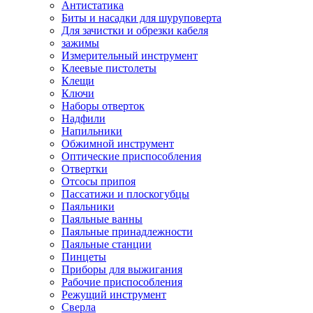
Антистатика
Биты и насадки для шуруповерта
Для зачистки и обрезки кабеля
зажимы
Измерительный инструмент
Клеевые пистолеты
Клещи
Ключи
Наборы отверток
Надфили
Напильники
Обжимной инструмент
Оптические приспособления
Отвертки
Отсосы припоя
Пассатижи и плоскогубцы
Паяльники
Паяльные ванны
Паяльные принадлежности
Паяльные станции
Пинцеты
Приборы для выжигания
Рабочие приспособления
Режущий инструмент
Сверла