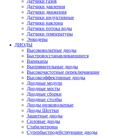
Датчики газов
Датчики давления
Датчики движения
Датчики индуктивные
Датчики наклона
Датчики потока воды
Датчики температуры
Энкодеры
ДИОДЫ
Высоковольтные диоды
Быстровосстанавливающиеся
Варикапы
Выпрямительные диоды
Высокочастотные переключающие
Высокоэффективные диоды
Диодные модули
Диодные мосты
Диодные сборки
Диодные столбы
Диоды низковольтные
Диоды Шоттки
Защитные диоды
Силовые диоды
Стабилитроны
Супербыстродействующие диоды