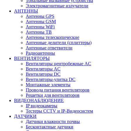
Тональные вызывные устройства
Электромагнитные излучатели
АНТЕННЫ
Антенны GPS
Антенны GSM
Антенны WiFi
Антенны ТВ
Антенны телескопические
Антенные делители (сплиттеры)
Антенные ответвители
Радиоантенны
ВЕНТИЛЯТОРЫ
Вентиляторы центробежные AC
Вентиляторы AC
Вентиляторы DC
Вентиляторы-улитка DC
Монтажные элементы
Провода питания вентиляторов
Решетки для вентиляторов
ВИДЕОНАБЛЮДЕНИЕ
IP видеокамеры
Тестеры CCTV и IP-Видеосистем
ДАТЧИКИ
Датчики влажности почвы
Бесконтактные датчики