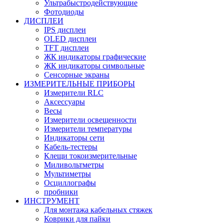
Ультрабыстродействующие
Фотодиоды
ДИСПЛЕИ
IPS дисплеи
OLED дисплеи
TFT дисплеи
ЖК индикаторы графические
ЖК индикаторы символьные
Сенсорные экраны
ИЗМЕРИТЕЛЬНЫЕ ПРИБОРЫ
Измерители RLC
Аксессуары
Весы
Измерители освещенности
Измерители температуры
Индикаторы сети
Кабель-тестеры
Клещи токоизмерительные
Миливольтметры
Мультиметры
Осциллографы
пробники
ИНСТРУМЕНТ
Для монтажа кабельных стяжек
Коврики для пайки