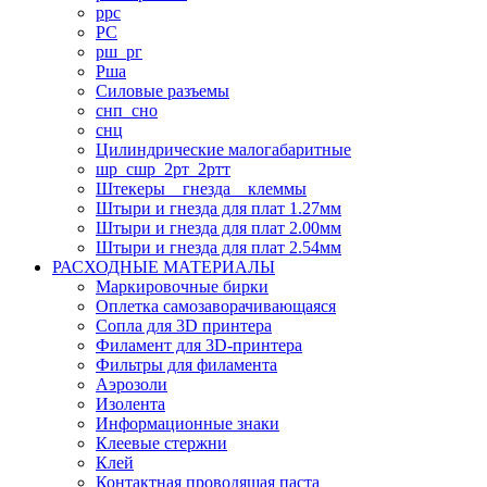
ррс
РС
рш_рг
Рша
Силовые разъемы
снп_сно
снц
Цилиндрические малогабаритные
шр_сшр_2рт_2ртт
Штекеры _ гнезда _ клеммы
Штыри и гнезда для плат 1.27мм
Штыри и гнезда для плат 2.00мм
Штыри и гнезда для плат 2.54мм
РАСХОДНЫЕ МАТЕРИАЛЫ
Маркировочные бирки
Оплетка самозаворачивающаяся
Сопла для 3D принтера
Филамент для 3D-принтера
Фильтры для филамента
Аэрозоли
Изолента
Информационные знаки
Клеевые стержни
Клей
Контактная проводящая паста