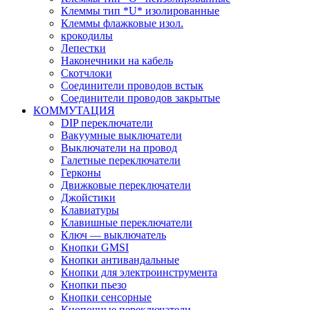
Клеммы тип *U* изолированные
Клеммы флажковые изол.
крокодилы
Лепестки
Наконечники на кабель
Скотчлоки
Соединители проводов встык
Соединители проводов закрытые
КОММУТАЦИЯ
DIP переключатели
Вакуумные выключатели
Выключатели на провод
Галетные переключатели
Герконы
Движковые переключатели
Джойстики
Клавиатуры
Клавишные переключатели
Ключ — выключатель
Кнопки GMSI
Кнопки антивандальные
Кнопки для электроинструмента
Кнопки пьезо
Кнопки сенсорные
Кнопочные переключатели