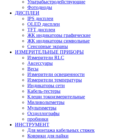
Ультрабыстродействующие
Фотодиоды
ДИСПЛЕИ
IPS дисплеи
OLED дисплеи
TFT дисплеи
ЖК индикаторы графические
ЖК индикаторы символьные
Сенсорные экраны
ИЗМЕРИТЕЛЬНЫЕ ПРИБОРЫ
Измерители RLC
Аксессуары
Весы
Измерители освещенности
Измерители температуры
Индикаторы сети
Кабель-тестеры
Клещи токоизмерительные
Миливольтметры
Мультиметры
Осциллографы
пробники
ИНСТРУМЕНТ
Для монтажа кабельных стяжек
Коврики для пайки