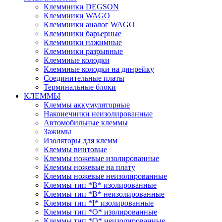
Клеммники DEGSON
Клеммники WAGO
Клеммники аналог WAGO
Клеммники барьерные
Клеммники нажимные
Клеммники разрывные
Клеммные колодки
Клеммные колодки на динрейку
Соединительные платы
Терминальные блоки
КЛЕММЫ
Клеммы аккумуляторные
Наконечники неизолированные
Автомобильные клеммы
Зажимы
Изоляторы для клемм
Клеммы винтовые
Клеммы ножевые изолированные
Клеммы ножевые на плату
Клеммы ножевые неизолированные
Клеммы тип *B* изолированные
Клеммы тип *B* неизолированные
Клеммы тип *I* изолированные
Клеммы тип *O* изолированные
Клеммы тип *O* неизолированные