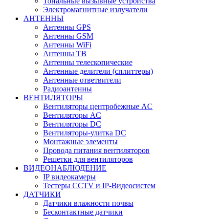
Тональные вызывные устройства
Электромагнитные излучатели
АНТЕННЫ
Антенны GPS
Антенны GSM
Антенны WiFi
Антенны ТВ
Антенны телескопические
Антенные делители (сплиттеры)
Антенные ответвители
Радиоантенны
ВЕНТИЛЯТОРЫ
Вентиляторы центробежные AC
Вентиляторы AC
Вентиляторы DC
Вентиляторы-улитка DC
Монтажные элементы
Провода питания вентиляторов
Решетки для вентиляторов
ВИДЕОНАБЛЮДЕНИЕ
IP видеокамеры
Тестеры CCTV и IP-Видеосистем
ДАТЧИКИ
Датчики влажности почвы
Бесконтактные датчики