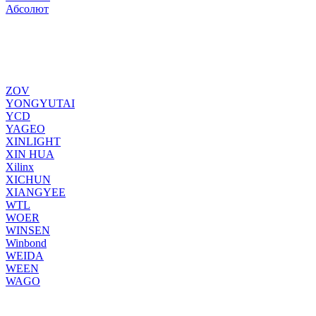
Абсолют
ZOV
YONGYUTAI
YCD
YAGEO
XINLIGHT
XIN HUA
Xilinx
XICHUN
XIANGYEE
WTL
WOER
WINSEN
Winbond
WEIDA
WEEN
WAGO