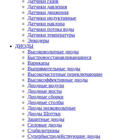
Датчики газов
Датчики давления
Датчики движения
Датчики индуктивные
Датчики наклона
Датчики потока воды
Датчики температуры
Энкодеры
ДИОДЫ
Высоковольтные диоды
Быстровосстанавливающиеся
Варикапы
Выпрямительные диоды
Высокочастотные переключающие
Высокоэффективные диоды
Диодные модули
Диодные мосты
Диодные сборки
Диодные столбы
Диоды низковольтные
Диоды Шоттки
Защитные диоды
Силовые диоды
Стабилитроны
Супербыстродействующие диоды