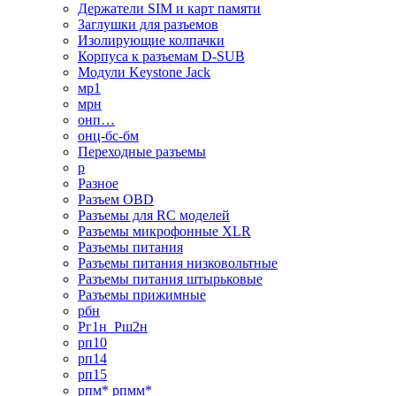
Держатели SIM и карт памяти
Заглушки для разъемов
Изолирующие колпачки
Корпуса к разъемам D-SUB
Модули Keystone Jack
мр1
мрн
онп…
онц-бс-бм
Переходные разъемы
р
Разное
Разъем OBD
Разъемы для RC моделей
Разъемы микрофонные XLR
Разъемы питания
Разъемы питания низковольтные
Разъемы питания штырьковые
Разъемы прижимные
рбн
Рг1н_Рш2н
рп10
рп14
рп15
рпм* рпмм*