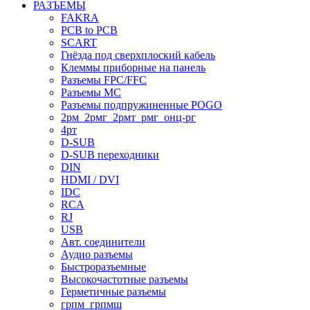
РАЗЪЕМЫ
FAKRA
PCB to PCB
SCART
Гнёзда под сверхплоский кабель
Клеммы приборные на панель
Разъемы FPC/FFC
Разъемы MC
Разъемы подпружиненные POGO
2рм_2рмг_2рмт_рмг_онц-рг
4рт
D-SUB
D-SUB переходники
DIN
HDMI / DVI
IDC
RCA
RJ
USB
Авт. соединители
Аудио разъемы
Быстроразъемные
Высокочастотные разъемы
Герметичные разъемы
грпм_грпмш