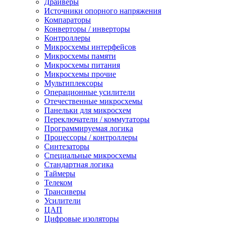
Драйверы
Источники опорного напряжения
Компараторы
Конверторы / инверторы
Контроллеры
Микросхемы интерфейсов
Микросхемы памяти
Микросхемы питания
Микросхемы прочие
Мультиплексоры
Операционные усилители
Отечественные микросхемы
Панельки для микросхем
Переключатели / коммутаторы
Программируемая логика
Процессоры / контроллеры
Синтезаторы
Специальные микросхемы
Стандартная логика
Таймеры
Телеком
Трансиверы
Усилители
ЦАП
Цифровые изоляторы