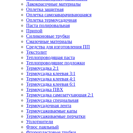
Лакокрасочные материалы
Оплетка защитная
Оплетка самозаварачивающаяся
Оплетка термоусадочная
Паста полировальная
Припой
Силиконовые трубки
Смазочные материалы
Средства для изготовления ПП
Текстолит
Теплопроводящая паста
Теплопроводящие подложки
Термоусадка 2:1
Термоусадка клеевая 3:1
Термоусадка клеевая 4:1
Термоусадка клеевая 6:1
Термоусадка ПВХ
Термоусадка самозатухающая 2:1
Термоусадка специальная
Термоусадочная лента
Термоусаживаемые капы
Термоусаживаемые перчатки
Уплотнители
Флюс паяльный
Фторопластовые трубки