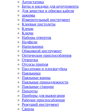
Антистатика
Биты и насадки для шуруповерта
Для зачистки и обрезки кабеля
зажимы
Измерительный инструмент
Клеевые пистолеты
Клещи
Ключи
Наборы отверток
Надфили
Напильники
Обжимной инструмент
Оптические приспособления
Отвертки
Отсосы припоя
Пассатижи и плоскогубцы
Паяльники
Паяльные ванны
Паяльные принадлежности
Паяльные станции
Пинцеты
Приборы для выжигания
Рабочие приспособления
Режущий инструмент
Сверла