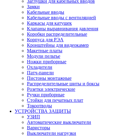
Заглушки для кабельных вводов
Замки
Кабельные вводы
Кабельные вводы с вентиляцией
Каркасы для катушек
Клапаны выравнивания давления
Коробки распределительные
Корпуса для РЭА
Кронштейны для видеокамер
Макетные платы
Модули пельтье
Ножки приборные
Охладители
Патч-панели
Пистоны монтажные
Распределительные щиты и боксы
Розетки электрические
Ручки приборные
Стойки для печатных плат
Токоотводы
УСТРОЙСТВА ЗАЩИТЫ
УЗИП
Автоматические выключатели
Варисторы
Выключатели нагрузки