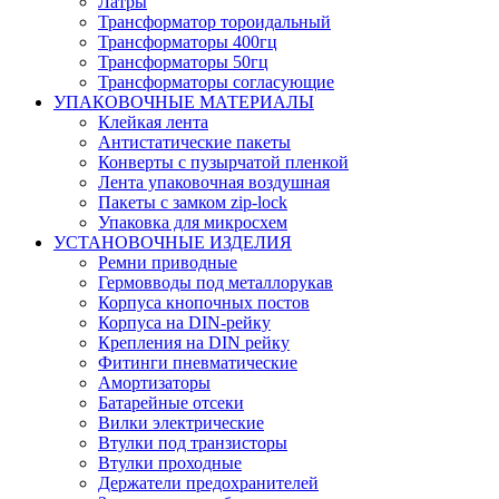
Латры
Трансформатор тороидальный
Трансформаторы 400гц
Трансформаторы 50гц
Трансформаторы согласующие
УПАКОВОЧНЫЕ МАТЕРИАЛЫ
Клейкая лента
Антистатические пакеты
Конверты с пузырчатой пленкой
Лента упаковочная воздушная
Пакеты с замком zip-lock
Упаковка для микросхем
УСТАНОВОЧНЫЕ ИЗДЕЛИЯ
Ремни приводные
Гермовводы под металлорукав
Корпуса кнопочных постов
Корпуса на DIN-рейку
Крепления на DIN рейку
Фитинги пневматические
Амортизаторы
Батарейные отсеки
Вилки электрические
Втулки под транзисторы
Втулки проходные
Держатели предохранителей