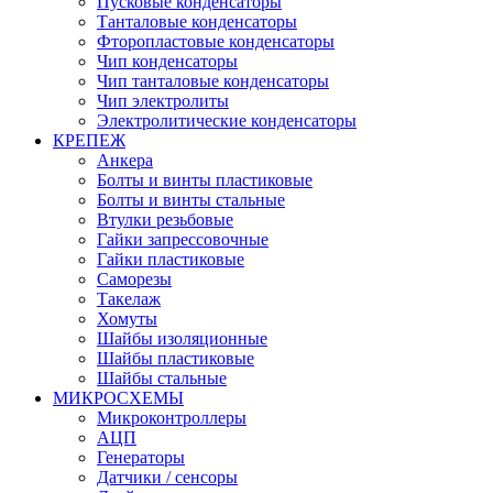
Пусковые конденсаторы
Танталовые конденсаторы
Фторопластовые конденсаторы
Чип конденсаторы
Чип танталовые конденсаторы
Чип электролиты
Электролитические конденсаторы
КРЕПЕЖ
Анкера
Болты и винты пластиковые
Болты и винты стальные
Втулки резьбовые
Гайки запрессовочные
Гайки пластиковые
Саморезы
Такелаж
Хомуты
Шайбы изоляционные
Шайбы пластиковые
Шайбы стальные
МИКРОСХЕМЫ
Микроконтроллеры
АЦП
Генераторы
Датчики / сенсоры