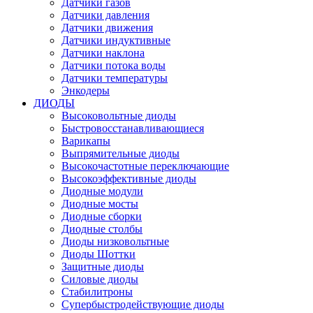
Датчики газов
Датчики давления
Датчики движения
Датчики индуктивные
Датчики наклона
Датчики потока воды
Датчики температуры
Энкодеры
ДИОДЫ
Высоковольтные диоды
Быстровосстанавливающиеся
Варикапы
Выпрямительные диоды
Высокочастотные переключающие
Высокоэффективные диоды
Диодные модули
Диодные мосты
Диодные сборки
Диодные столбы
Диоды низковольтные
Диоды Шоттки
Защитные диоды
Силовые диоды
Стабилитроны
Супербыстродействующие диоды