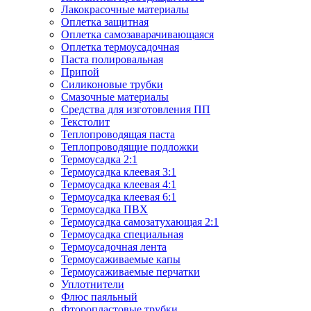
Лакокрасочные материалы
Оплетка защитная
Оплетка самозаварачивающаяся
Оплетка термоусадочная
Паста полировальная
Припой
Силиконовые трубки
Смазочные материалы
Средства для изготовления ПП
Текстолит
Теплопроводящая паста
Теплопроводящие подложки
Термоусадка 2:1
Термоусадка клеевая 3:1
Термоусадка клеевая 4:1
Термоусадка клеевая 6:1
Термоусадка ПВХ
Термоусадка самозатухающая 2:1
Термоусадка специальная
Термоусадочная лента
Термоусаживаемые капы
Термоусаживаемые перчатки
Уплотнители
Флюс паяльный
Фторопластовые трубки