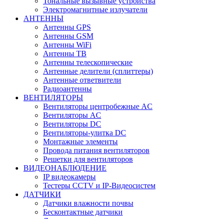
Тональные вызывные устройства
Электромагнитные излучатели
АНТЕННЫ
Антенны GPS
Антенны GSM
Антенны WiFi
Антенны ТВ
Антенны телескопические
Антенные делители (сплиттеры)
Антенные ответвители
Радиоантенны
ВЕНТИЛЯТОРЫ
Вентиляторы центробежные AC
Вентиляторы AC
Вентиляторы DC
Вентиляторы-улитка DC
Монтажные элементы
Провода питания вентиляторов
Решетки для вентиляторов
ВИДЕОНАБЛЮДЕНИЕ
IP видеокамеры
Тестеры CCTV и IP-Видеосистем
ДАТЧИКИ
Датчики влажности почвы
Бесконтактные датчики