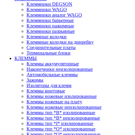
Клеммники DEGSON
Клеммники WAGO
Клеммники аналог WAGO
Клеммники барьерные
Клеммники нажимные
Клеммники разрывные
Клеммные колодки
Клеммные колодки на динрейку
Соединительные платы
Терминальные блоки
КЛЕММЫ
Клеммы аккумуляторные
Наконечники неизолированные
Автомобильные клеммы
Зажимы
Изоляторы для клемм
Клеммы винтовые
Клеммы ножевые изолированные
Клеммы ножевые на плату
Клеммы ножевые неизолированные
Клеммы тип *B* изолированные
Клеммы тип *B* неизолированные
Клеммы тип *I* изолированные
Клеммы тип *O* изолированные
Клеммы тип *O* неизолированные