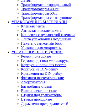
Латры
Трансформатор тороидальный
Трансформаторы 400гц
Трансформаторы 50гц
Трансформаторы согласующие
УПАКОВОЧНЫЕ МАТЕРИАЛЫ
Клейкая лента
Антистатические пакеты
Конверты с пузырчатой пленкой
Лента упаковочная воздушная
Пакеты с замком zip-lock
Упаковка для микросхем
УСТАНОВОЧНЫЕ ИЗДЕЛИЯ
Ремни приводные
Гермовводы под металлорукав
Корпуса кнопочных постов
Корпуса на DIN-рейку
Крепления на DIN рейку
Фитинги пневматические
Амортизаторы
Батарейные отсеки
Вилки электрические
Втулки под транзисторы
Втулки проходные
Держатели предохранителей