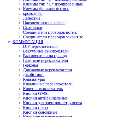
Клеммы тип *U* изолированные
Клеммы флажковые изол.
крокодилы
Лепестки
Наконечники на кабель
Скотчлоки
Соединители проводов встык
Соединители проводов закрытые
КОММУТАЦИЯ
DIP переключатели
Вакуумные выключатели
Выключатели на провод
Галетные переключатели
Герконы
Движковые переключатели
Джойстики
Клавиатуры
Клавишные переключатели
Ключ — выключатель
Кнопки GMSI
Кнопки антивандальные
Кнопки для электроинструмента
Кнопки пьезо
Кнопки сенсорные
Кнопочные переключатели