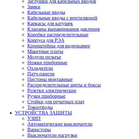
Заглушки для кабельных вводов
Замки
Кабельные вводы
Кабельные вводы с вентиляцией
Каркасы для катушек
Клапаны выравнивания давления
Коробки распределительные
Корпуса для РЭА
Кронштейны для видеокамер
Макетные платы
Модули пельтье
Ножки приборные
Охладители
Патч-панели
Пистоны монтажные
Распределительные щиты и боксы
Розетки электрические
Ручки приборные
Стойки для печатных плат
Токоотводы
УСТРОЙСТВА ЗАЩИТЫ
УЗИП
Автоматические выключатели
Варисторы
Выключатели нагрузки