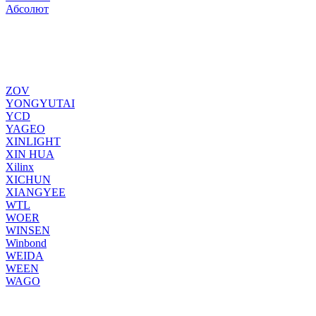
Абсолют
ZOV
YONGYUTAI
YCD
YAGEO
XINLIGHT
XIN HUA
Xilinx
XICHUN
XIANGYEE
WTL
WOER
WINSEN
Winbond
WEIDA
WEEN
WAGO