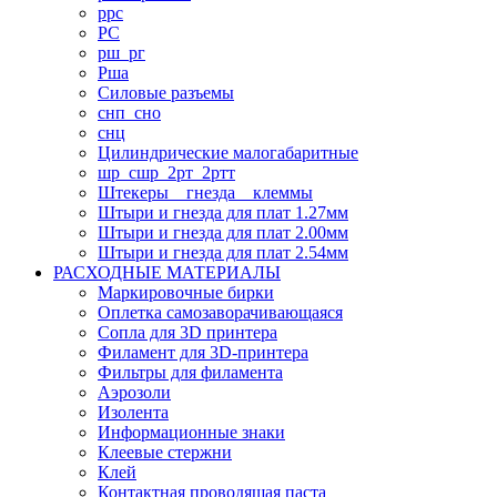
ррс
РС
рш_рг
Рша
Силовые разъемы
снп_сно
снц
Цилиндрические малогабаритные
шр_сшр_2рт_2ртт
Штекеры _ гнезда _ клеммы
Штыри и гнезда для плат 1.27мм
Штыри и гнезда для плат 2.00мм
Штыри и гнезда для плат 2.54мм
РАСХОДНЫЕ МАТЕРИАЛЫ
Маркировочные бирки
Оплетка самозаворачивающаяся
Сопла для 3D принтера
Филамент для 3D-принтера
Фильтры для филамента
Аэрозоли
Изолента
Информационные знаки
Клеевые стержни
Клей
Контактная проводящая паста