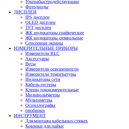
Ультрабыстродействующие
Фотодиоды
ДИСПЛЕИ
IPS дисплеи
OLED дисплеи
TFT дисплеи
ЖК индикаторы графические
ЖК индикаторы символьные
Сенсорные экраны
ИЗМЕРИТЕЛЬНЫЕ ПРИБОРЫ
Измерители RLC
Аксессуары
Весы
Измерители освещенности
Измерители температуры
Индикаторы сети
Кабель-тестеры
Клещи токоизмерительные
Миливольтметры
Мультиметры
Осциллографы
пробники
ИНСТРУМЕНТ
Для монтажа кабельных стяжек
Коврики для пайки