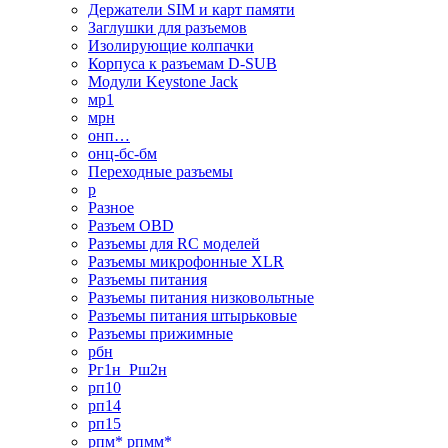
Держатели SIM и карт памяти
Заглушки для разъемов
Изолирующие колпачки
Корпуса к разъемам D-SUB
Модули Keystone Jack
мр1
мрн
онп…
онц-бс-бм
Переходные разъемы
р
Разное
Разъем OBD
Разъемы для RC моделей
Разъемы микрофонные XLR
Разъемы питания
Разъемы питания низковольтные
Разъемы питания штырьковые
Разъемы прижимные
рбн
Рг1н_Рш2н
рп10
рп14
рп15
рпм* рпмм*