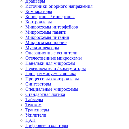
Драйверы
Источники опорного напряжения
Компараторы
Конверторы / инверторы
Контроллеры
Микросхемы интерфейсов
Микросхемы памяти
Микросхемы питания
Микросхемы прочие
Мультиплексоры
Операционные усилители
Отечественные микросхемы
Панельки для микросхем
Переключатели / коммутаторы
Программируемая логика
Процессоры / контроллеры
Синтезаторы
Специальные микросхемы
Стандартная логика
Таймеры
Телеком
Трансиверы
Усилители
ЦАП
Цифровые изоляторы