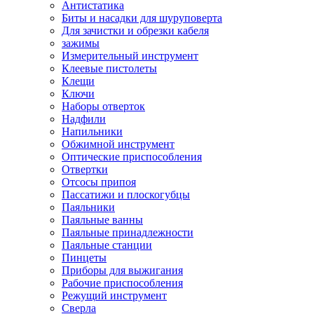
Антистатика
Биты и насадки для шуруповерта
Для зачистки и обрезки кабеля
зажимы
Измерительный инструмент
Клеевые пистолеты
Клещи
Ключи
Наборы отверток
Надфили
Напильники
Обжимной инструмент
Оптические приспособления
Отвертки
Отсосы припоя
Пассатижи и плоскогубцы
Паяльники
Паяльные ванны
Паяльные принадлежности
Паяльные станции
Пинцеты
Приборы для выжигания
Рабочие приспособления
Режущий инструмент
Сверла