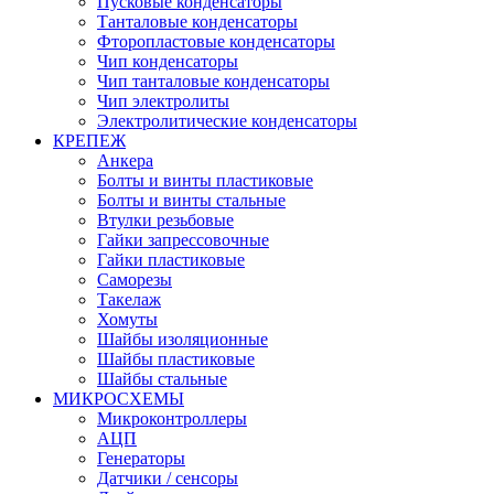
Пусковые конденсаторы
Танталовые конденсаторы
Фторопластовые конденсаторы
Чип конденсаторы
Чип танталовые конденсаторы
Чип электролиты
Электролитические конденсаторы
КРЕПЕЖ
Анкера
Болты и винты пластиковые
Болты и винты стальные
Втулки резьбовые
Гайки запрессовочные
Гайки пластиковые
Саморезы
Такелаж
Хомуты
Шайбы изоляционные
Шайбы пластиковые
Шайбы стальные
МИКРОСХЕМЫ
Микроконтроллеры
АЦП
Генераторы
Датчики / сенсоры