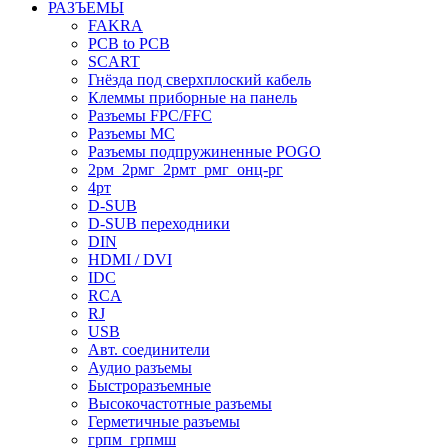
РАЗЪЕМЫ
FAKRA
PCB to PCB
SCART
Гнёзда под сверхплоский кабель
Клеммы приборные на панель
Разъемы FPC/FFC
Разъемы MC
Разъемы подпружиненные POGO
2рм_2рмг_2рмт_рмг_онц-рг
4рт
D-SUB
D-SUB переходники
DIN
HDMI / DVI
IDC
RCA
RJ
USB
Авт. соединители
Аудио разъемы
Быстроразъемные
Высокочастотные разъемы
Герметичные разъемы
грпм_грпмш