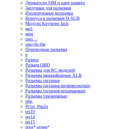
Держатели SIM и карт памяти
Заглушки для разъемов
Изолирующие колпачки
Корпуса к разъемам D-SUB
Модули Keystone Jack
мр1
мрн
онп…
онц-бс-бм
Переходные разъемы
р
Разное
Разъем OBD
Разъемы для RC моделей
Разъемы микрофонные XLR
Разъемы питания
Разъемы питания низковольтные
Разъемы питания штырьковые
Разъемы прижимные
рбн
Рг1н_Рш2н
рп10
рп14
рп15
рпм* рпмм*