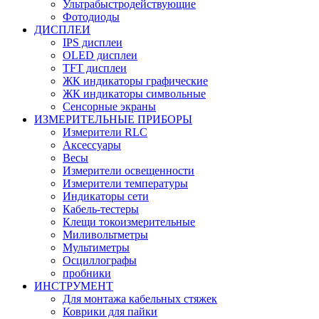
Ультрабыстродействующие
Фотодиоды
ДИСПЛЕИ
IPS дисплеи
OLED дисплеи
TFT дисплеи
ЖК индикаторы графические
ЖК индикаторы символьные
Сенсорные экраны
ИЗМЕРИТЕЛЬНЫЕ ПРИБОРЫ
Измерители RLC
Аксессуары
Весы
Измерители освещенности
Измерители температуры
Индикаторы сети
Кабель-тестеры
Клещи токоизмерительные
Миливольтметры
Мультиметры
Осциллографы
пробники
ИНСТРУМЕНТ
Для монтажа кабельных стяжек
Коврики для пайки