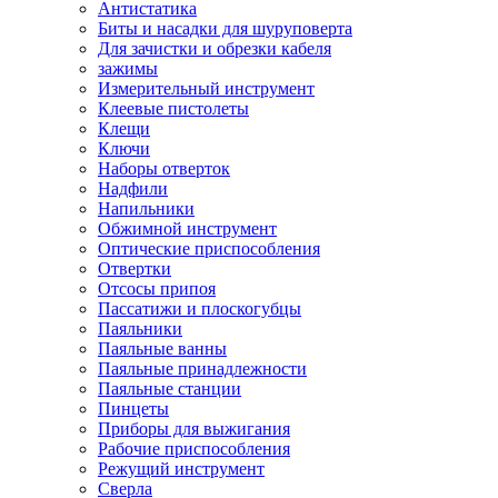
Антистатика
Биты и насадки для шуруповерта
Для зачистки и обрезки кабеля
зажимы
Измерительный инструмент
Клеевые пистолеты
Клещи
Ключи
Наборы отверток
Надфили
Напильники
Обжимной инструмент
Оптические приспособления
Отвертки
Отсосы припоя
Пассатижи и плоскогубцы
Паяльники
Паяльные ванны
Паяльные принадлежности
Паяльные станции
Пинцеты
Приборы для выжигания
Рабочие приспособления
Режущий инструмент
Сверла