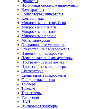
Драйверы
Источники опорного напряжения
Компараторы
Конверторы / инверторы
Контроллеры
Микросхемы интерфейсов
Микросхемы памяти
Микросхемы питания
Микросхемы прочие
Мультиплексоры
Операционные усилители
Отечественные микросхемы
Панельки для микросхем
Переключатели / коммутаторы
Программируемая логика
Процессоры / контроллеры
Синтезаторы
Специальные микросхемы
Стандартная логика
Таймеры
Телеком
Трансиверы
Усилители
ЦАП
Цифровые изоляторы