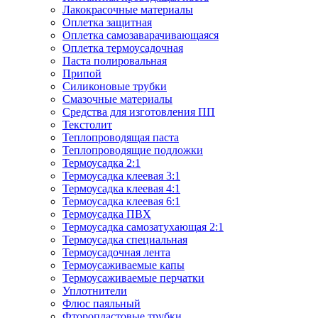
Лакокрасочные материалы
Оплетка защитная
Оплетка самозаварачивающаяся
Оплетка термоусадочная
Паста полировальная
Припой
Силиконовые трубки
Смазочные материалы
Средства для изготовления ПП
Текстолит
Теплопроводящая паста
Теплопроводящие подложки
Термоусадка 2:1
Термоусадка клеевая 3:1
Термоусадка клеевая 4:1
Термоусадка клеевая 6:1
Термоусадка ПВХ
Термоусадка самозатухающая 2:1
Термоусадка специальная
Термоусадочная лента
Термоусаживаемые капы
Термоусаживаемые перчатки
Уплотнители
Флюс паяльный
Фторопластовые трубки