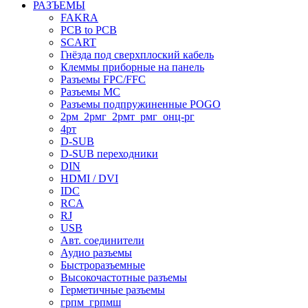
РАЗЪЕМЫ
FAKRA
PCB to PCB
SCART
Гнёзда под сверхплоский кабель
Клеммы приборные на панель
Разъемы FPC/FFC
Разъемы MC
Разъемы подпружиненные POGO
2рм_2рмг_2рмт_рмг_онц-рг
4рт
D-SUB
D-SUB переходники
DIN
HDMI / DVI
IDC
RCA
RJ
USB
Авт. соединители
Аудио разъемы
Быстроразъемные
Высокочастотные разъемы
Герметичные разъемы
грпм_грпмш