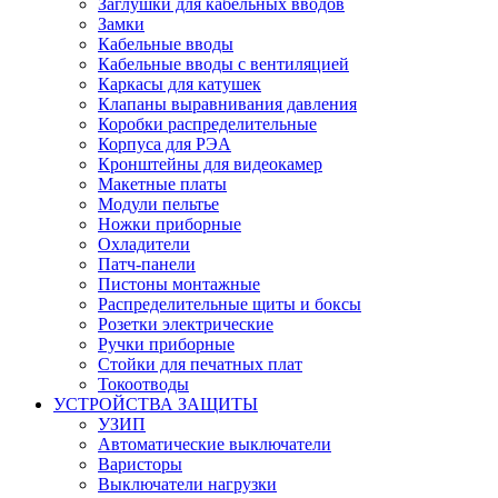
Заглушки для кабельных вводов
Замки
Кабельные вводы
Кабельные вводы с вентиляцией
Каркасы для катушек
Клапаны выравнивания давления
Коробки распределительные
Корпуса для РЭА
Кронштейны для видеокамер
Макетные платы
Модули пельтье
Ножки приборные
Охладители
Патч-панели
Пистоны монтажные
Распределительные щиты и боксы
Розетки электрические
Ручки приборные
Стойки для печатных плат
Токоотводы
УСТРОЙСТВА ЗАЩИТЫ
УЗИП
Автоматические выключатели
Варисторы
Выключатели нагрузки