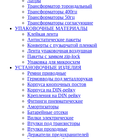
Латры
Трансформатор тороидальный
Трансформаторы 400гц
Трансформаторы 50гц
Трансформаторы согласующие
УПАКОВОЧНЫЕ МАТЕРИАЛЫ
Клейкая лента
Антистатические пакеты
Конверты с пузырчатой пленкой
Лента упаковочная воздушная
Пакеты с замком zip-lock
Упаковка для микросхем
УСТАНОВОЧНЫЕ ИЗДЕЛИЯ
Ремни приводные
Гермовводы под металлорукав
Корпуса кнопочных постов
Корпуса на DIN-рейку
Крепления на DIN рейку
Фитинги пневматические
Амортизаторы
Батарейные отсеки
Вилки электрические
Втулки под транзисторы
Втулки проходные
Держатели предохранителей