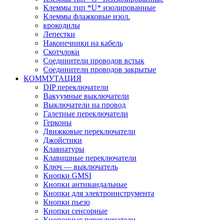
Клеммы тип *U* изолированные
Клеммы флажковые изол.
крокодилы
Лепестки
Наконечники на кабель
Скотчлоки
Соединители проводов встык
Соединители проводов закрытые
КОММУТАЦИЯ
DIP переключатели
Вакуумные выключатели
Выключатели на провод
Галетные переключатели
Герконы
Движковые переключатели
Джойстики
Клавиатуры
Клавишные переключатели
Ключ — выключатель
Кнопки GMSI
Кнопки антивандальные
Кнопки для электроинструмента
Кнопки пьезо
Кнопки сенсорные
Кнопочные переключатели