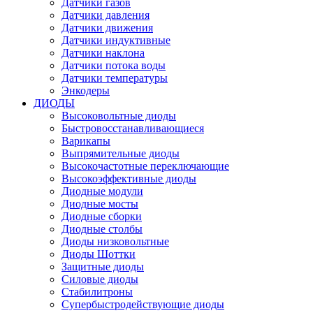
Датчики газов
Датчики давления
Датчики движения
Датчики индуктивные
Датчики наклона
Датчики потока воды
Датчики температуры
Энкодеры
ДИОДЫ
Высоковольтные диоды
Быстровосстанавливающиеся
Варикапы
Выпрямительные диоды
Высокочастотные переключающие
Высокоэффективные диоды
Диодные модули
Диодные мосты
Диодные сборки
Диодные столбы
Диоды низковольтные
Диоды Шоттки
Защитные диоды
Силовые диоды
Стабилитроны
Супербыстродействующие диоды