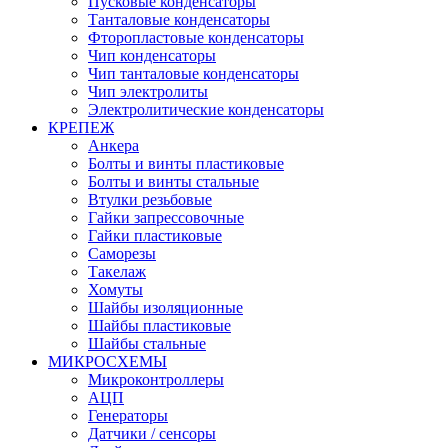
Пусковые конденсаторы
Танталовые конденсаторы
Фторопластовые конденсаторы
Чип конденсаторы
Чип танталовые конденсаторы
Чип электролиты
Электролитические конденсаторы
КРЕПЕЖ
Анкера
Болты и винты пластиковые
Болты и винты стальные
Втулки резьбовые
Гайки запрессовочные
Гайки пластиковые
Саморезы
Такелаж
Хомуты
Шайбы изоляционные
Шайбы пластиковые
Шайбы стальные
МИКРОСХЕМЫ
Микроконтроллеры
АЦП
Генераторы
Датчики / сенсоры