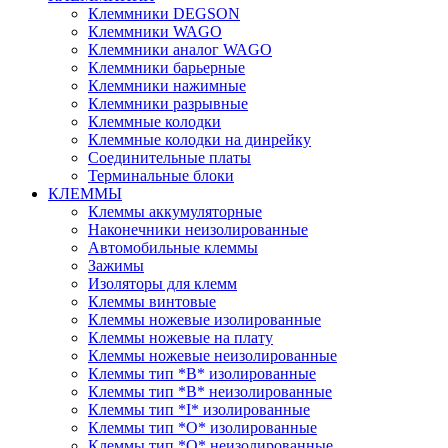
Клеммники DEGSON
Клеммники WAGO
Клеммники аналог WAGO
Клеммники барьерные
Клеммники нажимные
Клеммники разрывные
Клеммные колодки
Клеммные колодки на динрейку
Соединительные платы
Терминальные блоки
КЛЕММЫ
Клеммы аккумуляторные
Наконечники неизолированные
Автомобильные клеммы
Зажимы
Изоляторы для клемм
Клеммы винтовые
Клеммы ножевые изолированные
Клеммы ножевые на плату
Клеммы ножевые неизолированные
Клеммы тип *B* изолированные
Клеммы тип *B* неизолированные
Клеммы тип *I* изолированные
Клеммы тип *O* изолированные
Клеммы тип *O* неизолированные