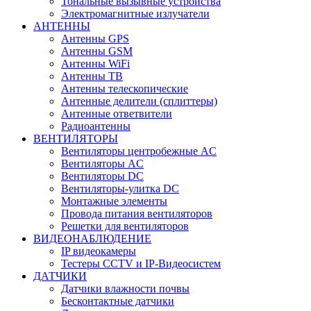
Тональные вызывные устройства
Электромагнитные излучатели
АНТЕННЫ
Антенны GPS
Антенны GSM
Антенны WiFi
Антенны ТВ
Антенны телескопические
Антенные делители (сплиттеры)
Антенные ответвители
Радиоантенны
ВЕНТИЛЯТОРЫ
Вентиляторы центробежные AC
Вентиляторы AC
Вентиляторы DC
Вентиляторы-улитка DC
Монтажные элементы
Провода питания вентиляторов
Решетки для вентиляторов
ВИДЕОНАБЛЮДЕНИЕ
IP видеокамеры
Тестеры CCTV и IP-Видеосистем
ДАТЧИКИ
Датчики влажности почвы
Бесконтактные датчики