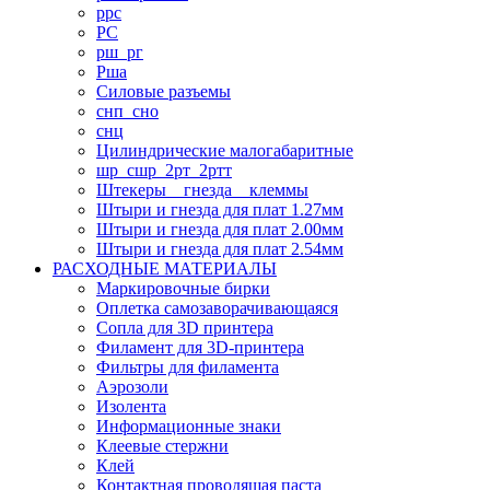
ррс
РС
рш_рг
Рша
Силовые разъемы
снп_сно
снц
Цилиндрические малогабаритные
шр_сшр_2рт_2ртт
Штекеры _ гнезда _ клеммы
Штыри и гнезда для плат 1.27мм
Штыри и гнезда для плат 2.00мм
Штыри и гнезда для плат 2.54мм
РАСХОДНЫЕ МАТЕРИАЛЫ
Маркировочные бирки
Оплетка самозаворачивающаяся
Сопла для 3D принтера
Филамент для 3D-принтера
Фильтры для филамента
Аэрозоли
Изолента
Информационные знаки
Клеевые стержни
Клей
Контактная проводящая паста