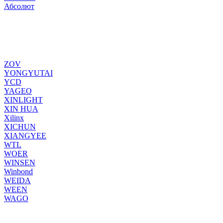
Абсолют
ZOV
YONGYUTAI
YCD
YAGEO
XINLIGHT
XIN HUA
Xilinx
XICHUN
XIANGYEE
WTL
WOER
WINSEN
Winbond
WEIDA
WEEN
WAGO