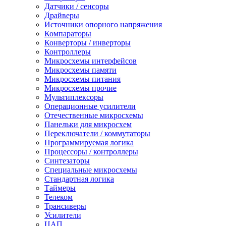
Датчики / сенсоры
Драйверы
Источники опорного напряжения
Компараторы
Конверторы / инверторы
Контроллеры
Микросхемы интерфейсов
Микросхемы памяти
Микросхемы питания
Микросхемы прочие
Мультиплексоры
Операционные усилители
Отечественные микросхемы
Панельки для микросхем
Переключатели / коммутаторы
Программируемая логика
Процессоры / контроллеры
Синтезаторы
Специальные микросхемы
Стандартная логика
Таймеры
Телеком
Трансиверы
Усилители
ЦАП