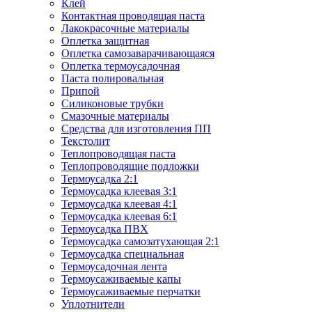
Клей
Контактная проводящая паста
Лакокрасочные материалы
Оплетка защитная
Оплетка самозаварачивающаяся
Оплетка термоусадочная
Паста полировальная
Припой
Силиконовые трубки
Смазочные материалы
Средства для изготовления ПП
Текстолит
Теплопроводящая паста
Теплопроводящие подложки
Термоусадка 2:1
Термоусадка клеевая 3:1
Термоусадка клеевая 4:1
Термоусадка клеевая 6:1
Термоусадка ПВХ
Термоусадка самозатухающая 2:1
Термоусадка специальная
Термоусадочная лента
Термоусаживаемые капы
Термоусаживаемые перчатки
Уплотнители