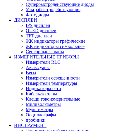
Супербыстродействующие диоды
Ультрабыстродействующие
Фотодиоды
ДИСПЛЕИ
IPS дисплеи
OLED дисплеи
TFT дисплеи
ЖК индикаторы графические
ЖК индикаторы символьные
Сенсорные экраны
ИЗМЕРИТЕЛЬНЫЕ ПРИБОРЫ
Измерители RLC
Аксессуары
Весы
Измерители освещенности
Измерители температуры
Индикаторы сети
Кабель-тестеры
Клещи токоизмерительные
Миливольтметры
Мультиметры
Осциллографы
пробники
ИНСТРУМЕНТ
Для монтажа кабельных стяжек