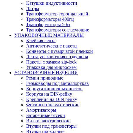
Катушки индуктивности
Латры
Трансформатор тороидальный
Трансформаторы 400гц
Трансформаторы 50гц
Трансформаторы согласующие
УПАКОВОЧНЫЕ МАТЕРИАЛЫ
Клейкая лента
Антистатические пакеты
Конверты с пузырчатой пленкой
Лента упаковочная воздушная
Пакеты с замком zip-lock
Упаковка для микросхем
УСТАНОВОЧНЫЕ ИЗДЕЛИЯ
Ремни приводные
Гермовводы под металлорукав
Корпуса кнопочных постов
Корпуса на DIN-рейку
Крепления на DIN рейку
Фитинги пневматические
Амортизаторы
Батарейные отсеки
Вилки электрические
Втулки под транзисторы
Втулки проходные