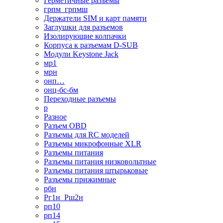
Герметичные разъемы
грпм_грпмш
Держатели SIM и карт памяти
Заглушки для разъемов
Изолирующие колпачки
Корпуса к разъемам D-SUB
Модули Keystone Jack
мр1
мрн
онп…
онц-бс-бм
Переходные разъемы
р
Разное
Разъем OBD
Разъемы для RC моделей
Разъемы микрофонные XLR
Разъемы питания
Разъемы питания низковольтные
Разъемы питания штырьковые
Разъемы прижимные
рбн
Рг1н_Рш2н
рп10
рп14