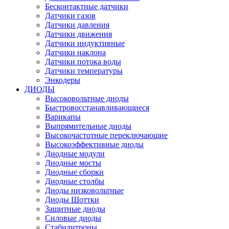
Бесконтактные датчики
Датчики газов
Датчики давления
Датчики движения
Датчики индуктивные
Датчики наклона
Датчики потока воды
Датчики температуры
Энкодеры
ДИОДЫ
Высоковольтные диоды
Быстровосстанавливающиеся
Варикапы
Выпрямительные диоды
Высокочастотные переключающие
Высокоэффективные диоды
Диодные модули
Диодные мосты
Диодные сборки
Диодные столбы
Диоды низковольтные
Диоды Шоттки
Защитные диоды
Силовые диоды
Стабилитроны