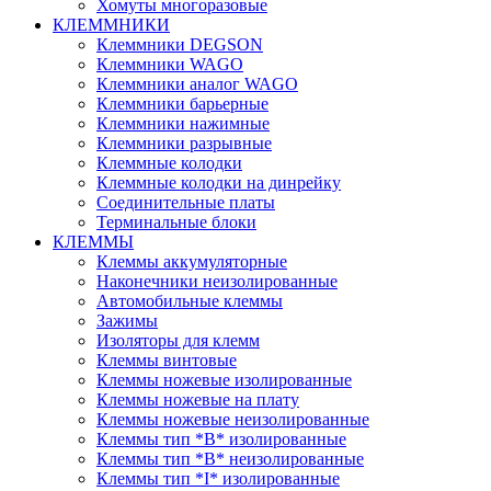
Хомуты многоразовые
КЛЕММНИКИ
Клеммники DEGSON
Клеммники WAGO
Клеммники аналог WAGO
Клеммники барьерные
Клеммники нажимные
Клеммники разрывные
Клеммные колодки
Клеммные колодки на динрейку
Соединительные платы
Терминальные блоки
КЛЕММЫ
Клеммы аккумуляторные
Наконечники неизолированные
Автомобильные клеммы
Зажимы
Изоляторы для клемм
Клеммы винтовые
Клеммы ножевые изолированные
Клеммы ножевые на плату
Клеммы ножевые неизолированные
Клеммы тип *B* изолированные
Клеммы тип *B* неизолированные
Клеммы тип *I* изолированные