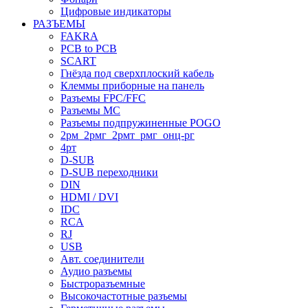
Цифровые индикаторы
РАЗЪЕМЫ
FAKRA
PCB to PCB
SCART
Гнёзда под сверхплоский кабель
Клеммы приборные на панель
Разъемы FPC/FFC
Разъемы MC
Разъемы подпружиненные POGO
2рм_2рмг_2рмт_рмг_онц-рг
4рт
D-SUB
D-SUB переходники
DIN
HDMI / DVI
IDC
RCA
RJ
USB
Авт. соединители
Аудио разъемы
Быстроразъемные
Высокочастотные разъемы