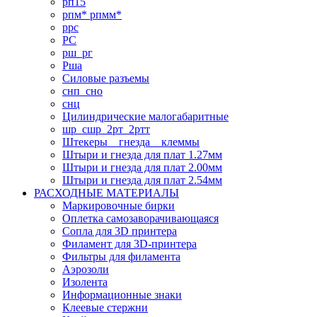
рп15
рпм* рпмм*
ррс
РС
рш_рг
Рша
Силовые разъемы
снп_сно
снц
Цилиндрические малогабаритные
шр_сшр_2рт_2ртт
Штекеры _ гнезда _ клеммы
Штыри и гнезда для плат 1.27мм
Штыри и гнезда для плат 2.00мм
Штыри и гнезда для плат 2.54мм
РАСХОДНЫЕ МАТЕРИАЛЫ
Маркировочные бирки
Оплетка самозаворачивающаяся
Сопла для 3D принтера
Филамент для 3D-принтера
Фильтры для филамента
Аэрозоли
Изолента
Информационные знаки
Клеевые стержни