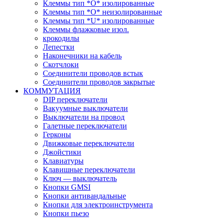
Клеммы тип *O* изолированные
Клеммы тип *O* неизолированные
Клеммы тип *U* изолированные
Клеммы флажковые изол.
крокодилы
Лепестки
Наконечники на кабель
Скотчлоки
Соединители проводов встык
Соединители проводов закрытые
КОММУТАЦИЯ
DIP переключатели
Вакуумные выключатели
Выключатели на провод
Галетные переключатели
Герконы
Движковые переключатели
Джойстики
Клавиатуры
Клавишные переключатели
Ключ — выключатель
Кнопки GMSI
Кнопки антивандальные
Кнопки для электроинструмента
Кнопки пьезо