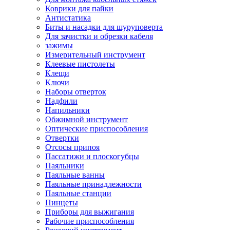
Коврики для пайки
Антистатика
Биты и насадки для шуруповерта
Для зачистки и обрезки кабеля
зажимы
Измерительный инструмент
Клеевые пистолеты
Клещи
Ключи
Наборы отверток
Надфили
Напильники
Обжимной инструмент
Оптические приспособления
Отвертки
Отсосы припоя
Пассатижи и плоскогубцы
Паяльники
Паяльные ванны
Паяльные принадлежности
Паяльные станции
Пинцеты
Приборы для выжигания
Рабочие приспособления