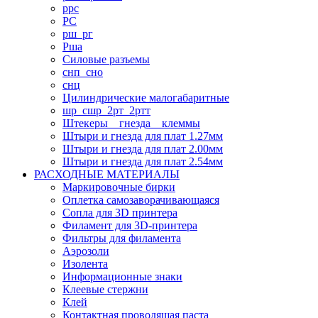
ррс
РС
рш_рг
Рша
Силовые разъемы
снп_сно
снц
Цилиндрические малогабаритные
шр_сшр_2рт_2ртт
Штекеры _ гнезда _ клеммы
Штыри и гнезда для плат 1.27мм
Штыри и гнезда для плат 2.00мм
Штыри и гнезда для плат 2.54мм
РАСХОДНЫЕ МАТЕРИАЛЫ
Маркировочные бирки
Оплетка самозаворачивающаяся
Сопла для 3D принтера
Филамент для 3D-принтера
Фильтры для филамента
Аэрозоли
Изолента
Информационные знаки
Клеевые стержни
Клей
Контактная проводящая паста