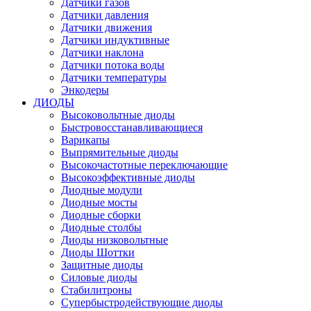
Датчики газов
Датчики давления
Датчики движения
Датчики индуктивные
Датчики наклона
Датчики потока воды
Датчики температуры
Энкодеры
ДИОДЫ
Высоковольтные диоды
Быстровосстанавливающиеся
Варикапы
Выпрямительные диоды
Высокочастотные переключающие
Высокоэффективные диоды
Диодные модули
Диодные мосты
Диодные сборки
Диодные столбы
Диоды низковольтные
Диоды Шоттки
Защитные диоды
Силовые диоды
Стабилитроны
Супербыстродействующие диоды