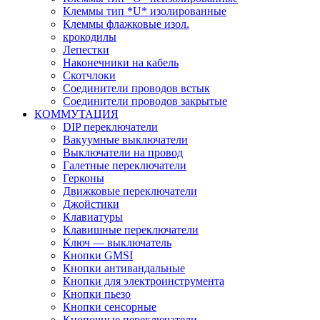
Клеммы тип *U* изолированные
Клеммы флажковые изол.
крокодилы
Лепестки
Наконечники на кабель
Скотчлоки
Соединители проводов встык
Соединители проводов закрытые
КОММУТАЦИЯ
DIP переключатели
Вакуумные выключатели
Выключатели на провод
Галетные переключатели
Герконы
Движковые переключатели
Джойстики
Клавиатуры
Клавишные переключатели
Ключ — выключатель
Кнопки GMSI
Кнопки антивандальные
Кнопки для электроинструмента
Кнопки пьезо
Кнопки сенсорные
Кнопочные переключатели