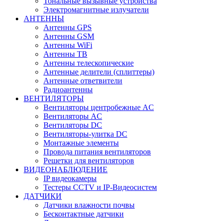
Тональные вызывные устройства
Электромагнитные излучатели
АНТЕННЫ
Антенны GPS
Антенны GSM
Антенны WiFi
Антенны ТВ
Антенны телескопические
Антенные делители (сплиттеры)
Антенные ответвители
Радиоантенны
ВЕНТИЛЯТОРЫ
Вентиляторы центробежные AC
Вентиляторы AC
Вентиляторы DC
Вентиляторы-улитка DC
Монтажные элементы
Провода питания вентиляторов
Решетки для вентиляторов
ВИДЕОНАБЛЮДЕНИЕ
IP видеокамеры
Тестеры CCTV и IP-Видеосистем
ДАТЧИКИ
Датчики влажности почвы
Бесконтактные датчики