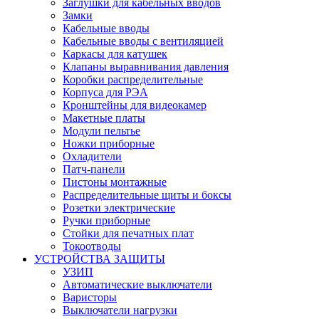
Заглушки для кабельных вводов
Замки
Кабельные вводы
Кабельные вводы с вентиляцией
Каркасы для катушек
Клапаны выравнивания давления
Коробки распределительные
Корпуса для РЭА
Кронштейны для видеокамер
Макетные платы
Модули пельтье
Ножки приборные
Охладители
Патч-панели
Пистоны монтажные
Распределительные щиты и боксы
Розетки электрические
Ручки приборные
Стойки для печатных плат
Токоотводы
УСТРОЙСТВА ЗАЩИТЫ
УЗИП
Автоматические выключатели
Варисторы
Выключатели нагрузки