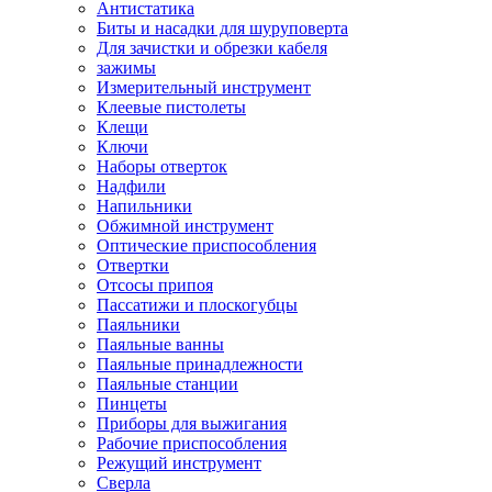
Антистатика
Биты и насадки для шуруповерта
Для зачистки и обрезки кабеля
зажимы
Измерительный инструмент
Клеевые пистолеты
Клещи
Ключи
Наборы отверток
Надфили
Напильники
Обжимной инструмент
Оптические приспособления
Отвертки
Отсосы припоя
Пассатижи и плоскогубцы
Паяльники
Паяльные ванны
Паяльные принадлежности
Паяльные станции
Пинцеты
Приборы для выжигания
Рабочие приспособления
Режущий инструмент
Сверла