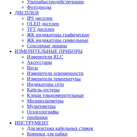
Ультрабыстродействующие
Фотодиоды
ДИСПЛЕИ
IPS дисплеи
OLED дисплеи
TFT дисплеи
ЖК индикаторы графические
ЖК индикаторы символьные
Сенсорные экраны
ИЗМЕРИТЕЛЬНЫЕ ПРИБОРЫ
Измерители RLC
Аксессуары
Весы
Измерители освещенности
Измерители температуры
Индикаторы сети
Кабель-тестеры
Клещи токоизмерительные
Миливольтметры
Мультиметры
Осциллографы
пробники
ИНСТРУМЕНТ
Для монтажа кабельных стяжек
Коврики для пайки