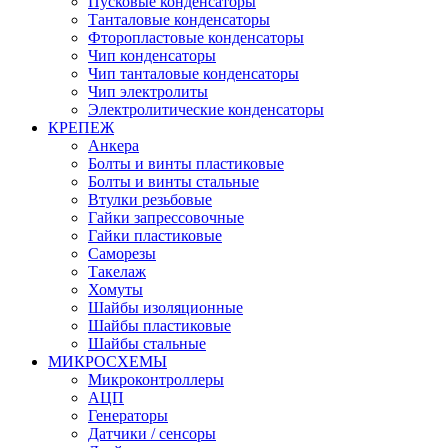
Пусковые конденсаторы
Танталовые конденсаторы
Фторопластовые конденсаторы
Чип конденсаторы
Чип танталовые конденсаторы
Чип электролиты
Электролитические конденсаторы
КРЕПЕЖ
Анкера
Болты и винты пластиковые
Болты и винты стальные
Втулки резьбовые
Гайки запрессовочные
Гайки пластиковые
Саморезы
Такелаж
Хомуты
Шайбы изоляционные
Шайбы пластиковые
Шайбы стальные
МИКРОСХЕМЫ
Микроконтроллеры
АЦП
Генераторы
Датчики / сенсоры