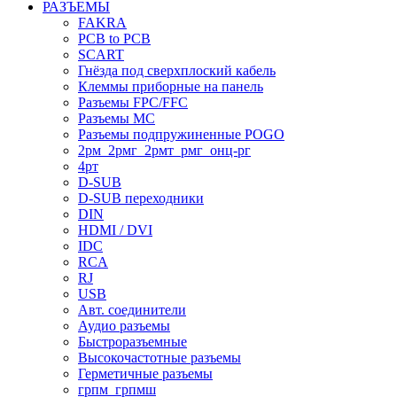
РАЗЪЕМЫ
FAKRA
PCB to PCB
SCART
Гнёзда под сверхплоский кабель
Клеммы приборные на панель
Разъемы FPC/FFC
Разъемы MC
Разъемы подпружиненные POGO
2рм_2рмг_2рмт_рмг_онц-рг
4рт
D-SUB
D-SUB переходники
DIN
HDMI / DVI
IDC
RCA
RJ
USB
Авт. соединители
Аудио разъемы
Быстроразъемные
Высокочастотные разъемы
Герметичные разъемы
грпм_грпмш