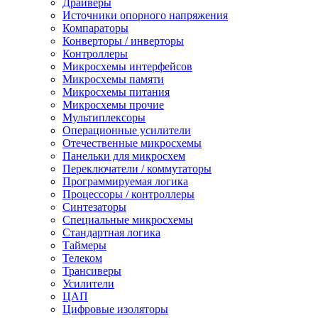
Драйверы
Источники опорного напряжения
Компараторы
Конверторы / инверторы
Контроллеры
Микросхемы интерфейсов
Микросхемы памяти
Микросхемы питания
Микросхемы прочие
Мультиплексоры
Операционные усилители
Отечественные микросхемы
Панельки для микросхем
Переключатели / коммутаторы
Программируемая логика
Процессоры / контроллеры
Синтезаторы
Специальные микросхемы
Стандартная логика
Таймеры
Телеком
Трансиверы
Усилители
ЦАП
Цифровые изоляторы