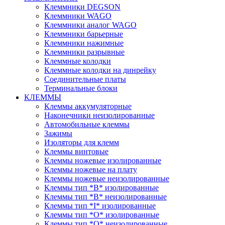
Клеммники DEGSON
Клеммники WAGO
Клеммники аналог WAGO
Клеммники барьерные
Клеммники нажимные
Клеммники разрывные
Клеммные колодки
Клеммные колодки на динрейку
Соединительные платы
Терминальные блоки
КЛЕММЫ
Клеммы аккумуляторные
Наконечники неизолированные
Автомобильные клеммы
Зажимы
Изоляторы для клемм
Клеммы винтовые
Клеммы ножевые изолированные
Клеммы ножевые на плату
Клеммы ножевые неизолированные
Клеммы тип *B* изолированные
Клеммы тип *B* неизолированные
Клеммы тип *I* изолированные
Клеммы тип *O* изолированные
Клеммы тип *O* неизолированные