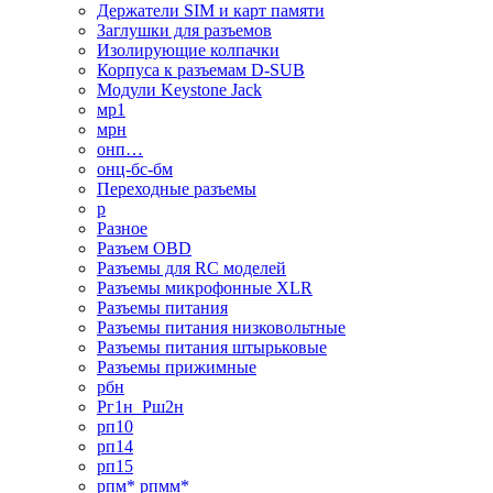
Держатели SIM и карт памяти
Заглушки для разъемов
Изолирующие колпачки
Корпуса к разъемам D-SUB
Модули Keystone Jack
мр1
мрн
онп…
онц-бс-бм
Переходные разъемы
р
Разное
Разъем OBD
Разъемы для RC моделей
Разъемы микрофонные XLR
Разъемы питания
Разъемы питания низковольтные
Разъемы питания штырьковые
Разъемы прижимные
рбн
Рг1н_Рш2н
рп10
рп14
рп15
рпм* рпмм*