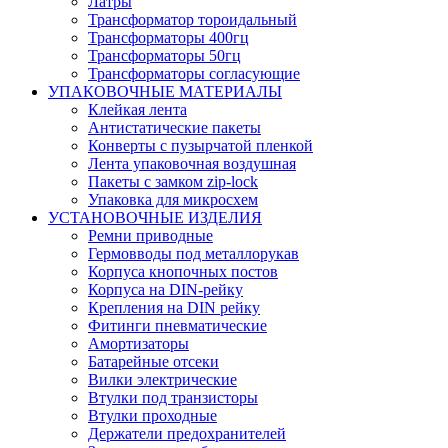
Латры
Трансформатор тороидальный
Трансформаторы 400гц
Трансформаторы 50гц
Трансформаторы согласующие
УПАКОВОЧНЫЕ МАТЕРИАЛЫ
Клейкая лента
Антистатические пакеты
Конверты с пузырчатой пленкой
Лента упаковочная воздушная
Пакеты с замком zip-lock
Упаковка для микросхем
УСТАНОВОЧНЫЕ ИЗДЕЛИЯ
Ремни приводные
Гермовводы под металлорукав
Корпуса кнопочных постов
Корпуса на DIN-рейку
Крепления на DIN рейку
Фитинги пневматические
Амортизаторы
Батарейные отсеки
Вилки электрические
Втулки под транзисторы
Втулки проходные
Держатели предохранителей