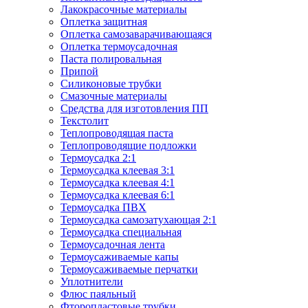
Лакокрасочные материалы
Оплетка защитная
Оплетка самозаварачивающаяся
Оплетка термоусадочная
Паста полировальная
Припой
Силиконовые трубки
Смазочные материалы
Средства для изготовления ПП
Текстолит
Теплопроводящая паста
Теплопроводящие подложки
Термоусадка 2:1
Термоусадка клеевая 3:1
Термоусадка клеевая 4:1
Термоусадка клеевая 6:1
Термоусадка ПВХ
Термоусадка самозатухающая 2:1
Термоусадка специальная
Термоусадочная лента
Термоусаживаемые капы
Термоусаживаемые перчатки
Уплотнители
Флюс паяльный
Фторопластовые трубки