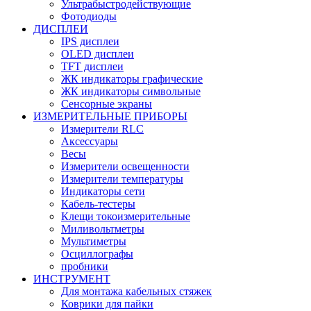
Ультрабыстродействующие
Фотодиоды
ДИСПЛЕИ
IPS дисплеи
OLED дисплеи
TFT дисплеи
ЖК индикаторы графические
ЖК индикаторы символьные
Сенсорные экраны
ИЗМЕРИТЕЛЬНЫЕ ПРИБОРЫ
Измерители RLC
Аксессуары
Весы
Измерители освещенности
Измерители температуры
Индикаторы сети
Кабель-тестеры
Клещи токоизмерительные
Миливольтметры
Мультиметры
Осциллографы
пробники
ИНСТРУМЕНТ
Для монтажа кабельных стяжек
Коврики для пайки