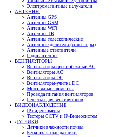
Тональные вызывные устройства
Электромагнитные излучатели
АНТЕННЫ
Антенны GPS
Антенны GSM
Антенны WiFi
Антенны ТВ
Антенны телескопические
Антенные делители (сплиттеры)
Антенные ответвители
Радиоантенны
ВЕНТИЛЯТОРЫ
Вентиляторы центробежные AC
Вентиляторы AC
Вентиляторы DC
Вентиляторы-улитка DC
Монтажные элементы
Провода питания вентиляторов
Решетки для вентиляторов
ВИДЕОНАБЛЮДЕНИЕ
IP видеокамеры
Тестеры CCTV и IP-Видеосистем
ДАТЧИКИ
Датчики влажности почвы
Бесконтактные датчики