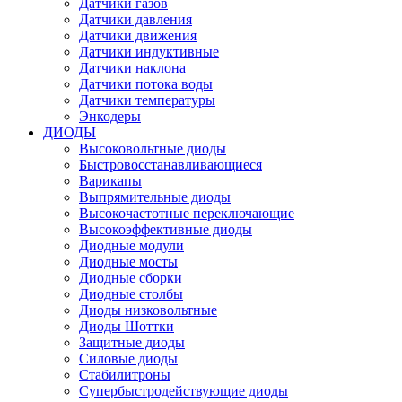
Датчики газов
Датчики давления
Датчики движения
Датчики индуктивные
Датчики наклона
Датчики потока воды
Датчики температуры
Энкодеры
ДИОДЫ
Высоковольтные диоды
Быстровосстанавливающиеся
Варикапы
Выпрямительные диоды
Высокочастотные переключающие
Высокоэффективные диоды
Диодные модули
Диодные мосты
Диодные сборки
Диодные столбы
Диоды низковольтные
Диоды Шоттки
Защитные диоды
Силовые диоды
Стабилитроны
Супербыстродействующие диоды