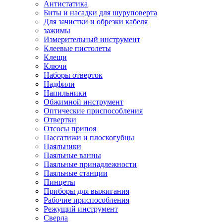
Антистатика
Биты и насадки для шуруповерта
Для зачистки и обрезки кабеля
зажимы
Измерительный инструмент
Клеевые пистолеты
Клещи
Ключи
Наборы отверток
Надфили
Напильники
Обжимной инструмент
Оптические приспособления
Отвертки
Отсосы припоя
Пассатижи и плоскогубцы
Паяльники
Паяльные ванны
Паяльные принадлежности
Паяльные станции
Пинцеты
Приборы для выжигания
Рабочие приспособления
Режущий инструмент
Сверла