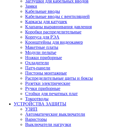
Заглушки для кабельных вводов
Замки
Кабельные вводы
Кабельные вводы с вентиляцией
Каркасы для катушек
Клапаны выравнивания давления
Коробки распределительные
Корпуса для РЭА
Кронштейны для видеокамер
Макетные платы
Модули пельтье
Ножки приборные
Охладители
Патч-панели
Пистоны монтажные
Распределительные щиты и боксы
Розетки электрические
Ручки приборные
Стойки для печатных плат
Токоотводы
УСТРОЙСТВА ЗАЩИТЫ
УЗИП
Автоматические выключатели
Варисторы
Выключатели нагрузки