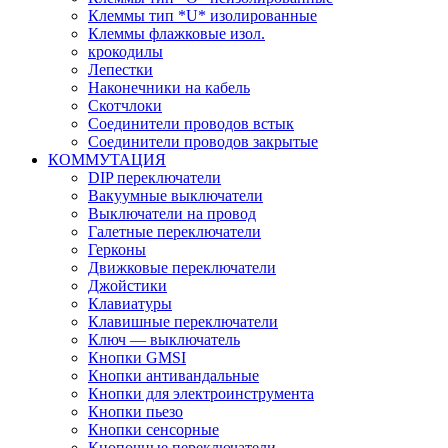
Клеммы тип *U* изолированные
Клеммы флажковые изол.
крокодилы
Лепестки
Наконечники на кабель
Скотчлоки
Соединители проводов встык
Соединители проводов закрытые
КОММУТАЦИЯ
DIP переключатели
Вакуумные выключатели
Выключатели на провод
Галетные переключатели
Герконы
Движковые переключатели
Джойстики
Клавиатуры
Клавишные переключатели
Ключ — выключатель
Кнопки GMSI
Кнопки антивандальные
Кнопки для электроинструмента
Кнопки пьезо
Кнопки сенсорные
Кнопочные переключатели