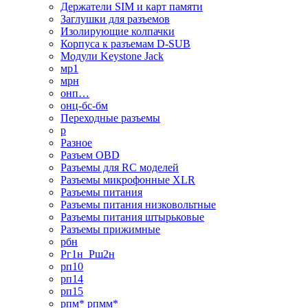
Держатели SIM и карт памяти
Заглушки для разъемов
Изолирующие колпачки
Корпуса к разъемам D-SUB
Модули Keystone Jack
мр1
мрн
онп…
онц-бс-бм
Переходные разъемы
р
Разное
Разъем OBD
Разъемы для RC моделей
Разъемы микрофонные XLR
Разъемы питания
Разъемы питания низковольтные
Разъемы питания штырьковые
Разъемы прижимные
рбн
Рг1н_Рш2н
рп10
рп14
рп15
рпм* рпмм*