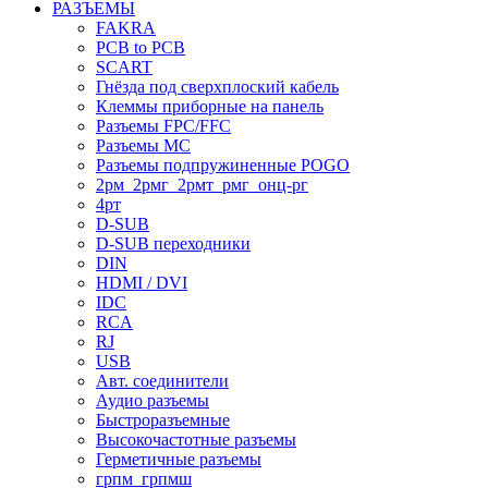
РАЗЪЕМЫ
FAKRA
PCB to PCB
SCART
Гнёзда под сверхплоский кабель
Клеммы приборные на панель
Разъемы FPC/FFC
Разъемы MC
Разъемы подпружиненные POGO
2рм_2рмг_2рмт_рмг_онц-рг
4рт
D-SUB
D-SUB переходники
DIN
HDMI / DVI
IDC
RCA
RJ
USB
Авт. соединители
Аудио разъемы
Быстроразъемные
Высокочастотные разъемы
Герметичные разъемы
грпм_грпмш