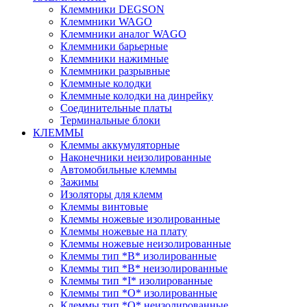
Клеммники DEGSON
Клеммники WAGO
Клеммники аналог WAGO
Клеммники барьерные
Клеммники нажимные
Клеммники разрывные
Клеммные колодки
Клеммные колодки на динрейку
Соединительные платы
Терминальные блоки
КЛЕММЫ
Клеммы аккумуляторные
Наконечники неизолированные
Автомобильные клеммы
Зажимы
Изоляторы для клемм
Клеммы винтовые
Клеммы ножевые изолированные
Клеммы ножевые на плату
Клеммы ножевые неизолированные
Клеммы тип *B* изолированные
Клеммы тип *B* неизолированные
Клеммы тип *I* изолированные
Клеммы тип *O* изолированные
Клеммы тип *O* неизолированные