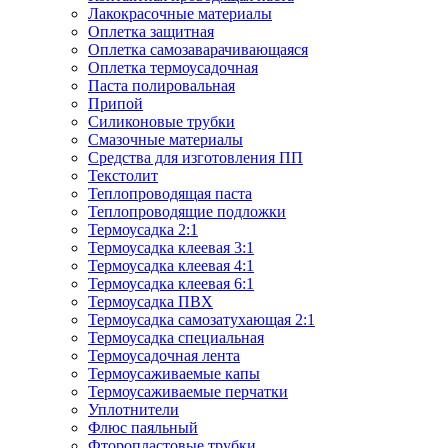
Лакокрасочные материалы
Оплетка защитная
Оплетка самозаварачивающаяся
Оплетка термоусадочная
Паста полировальная
Припой
Силиконовые трубки
Смазочные материалы
Средства для изготовления ПП
Текстолит
Теплопроводящая паста
Теплопроводящие подложки
Термоусадка 2:1
Термоусадка клеевая 3:1
Термоусадка клеевая 4:1
Термоусадка клеевая 6:1
Термоусадка ПВХ
Термоусадка самозатухающая 2:1
Термоусадка специальная
Термоусадочная лента
Термоусаживаемые капы
Термоусаживаемые перчатки
Уплотнители
Флюс паяльный
Фторопластовые трубки