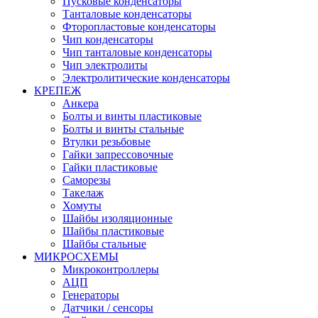
Пусковые конденсаторы
Танталовые конденсаторы
Фторопластовые конденсаторы
Чип конденсаторы
Чип танталовые конденсаторы
Чип электролиты
Электролитические конденсаторы
КРЕПЕЖ
Анкера
Болты и винты пластиковые
Болты и винты стальные
Втулки резьбовые
Гайки запрессовочные
Гайки пластиковые
Саморезы
Такелаж
Хомуты
Шайбы изоляционные
Шайбы пластиковые
Шайбы стальные
МИКРОСХЕМЫ
Микроконтроллеры
АЦП
Генераторы
Датчики / сенсоры