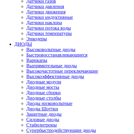
Датчики газов
Датчики давления
Датчики движения
Датчики индуктивные
Датчики наклона
Датчики потока воды
Датчики температуры
Энкодеры
ДИОДЫ
Высоковольтные диоды
Быстровосстанавливающиеся
Варикапы
Выпрямительные диоды
Высокочастотные переключающие
Высокоэффективные диоды
Диодные модули
Диодные мосты
Диодные сборки
Диодные столбы
Диоды низковольтные
Диоды Шоттки
Защитные диоды
Силовые диоды
Стабилитроны
Супербыстродействующие диоды