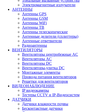
Тональные вызывные устройства
Электромагнитные излучатели
АНТЕННЫ
Антенны GPS
Антенны GSM
Антенны WiFi
Антенны ТВ
Антенны телескопические
Антенные делители (сплиттеры)
Антенные ответвители
Радиоантенны
ВЕНТИЛЯТОРЫ
Вентиляторы центробежные AC
Вентиляторы AC
Вентиляторы DC
Вентиляторы-улитка DC
Монтажные элементы
Провода питания вентиляторов
Решетки для вентиляторов
ВИДЕОНАБЛЮДЕНИЕ
IP видеокамеры
Тестеры CCTV и IP-Видеосистем
ДАТЧИКИ
Датчики влажности почвы
Бесконтактные датчики