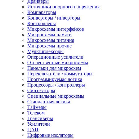
Драйверы
Источники опорного напряжения
Компараторы
Конверторы / инверторы
Контроллеры
Микросхемы интерфейсов
Микросхемы памяти
Микросхемы питания
Микросхемы прочие
Мультиплексоры
Операционные усилители
Отечественные микросхемы
Панельки для микросхем
Переключатели / коммутаторы
Программируемая логика
Процессоры / контроллеры
Синтезаторы
Специальные микросхемы
Стандартная логика
Таймеры
Телеком
Трансиверы
Усилители
ЦАП
Цифровые изоляторы