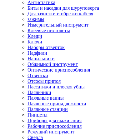
Антистатика
Биты и насадки для шуруповерта
Для зачистки и обрезки кабеля
зажимы
Измерительный инструмент
Клеевые пистолеты
Клещи
Ключи
Наборы отверток
Надфили
Напильники
Обжимной инструмент
Оптические приспособления
Отвертки
Отсосы припоя
Пассатижи и плоскогубцы
Паяльники
Паяльные ванны
Паяльные принадлежности
Паяльные станции
Пинцеты
Приборы для выжигания
Рабочие приспособления
Режущий инструмент
Сверла