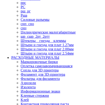
ррс
РС
рш_рг
Рша
Силовые разъемы
снп_сно
снц
Цилиндрические малогабаритные
шр_сшр_2рт_2ртт
Штекеры _ гнезда _ клеммы
Штыри и гнезда для плат 1.27мм
Штыри и гнезда для плат 2.00мм
Штыри и гнезда для плат 2.54мм
РАСХОДНЫЕ МАТЕРИАЛЫ
Маркировочные бирки
Оплетка самозаворачивающаяся
Сопла для 3D принтера
Филамент для 3D-принтера
Фильтры для филамента
Аэрозоли
Изолента
Информационные знаки
Клеевые стержни
Клей
Контактная проводящая паста