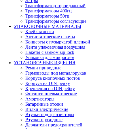
Латры
Трансформатор тороидальный
Трансформаторы 400гц
Трансформаторы 50гц
Трансформаторы согласующие
УПАКОВОЧНЫЕ МАТЕРИАЛЫ
Клейкая лента
Антистатические пакеты
Конверты с пузырчатой пленкой
Лента упаковочная воздушная
Пакеты с замком zip-lock
Упаковка для микросхем
УСТАНОВОЧНЫЕ ИЗДЕЛИЯ
Ремни приводные
Гермовводы под металлорукав
Корпуса кнопочных постов
Корпуса на DIN-рейку
Крепления на DIN рейку
Фитинги пневматические
Амортизаторы
Батарейные отсеки
Вилки электрические
Втулки под транзисторы
Втулки проходные
Держатели предохранителей