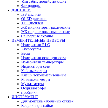
Ультрабыстродействующие
Фотодиоды
ДИСПЛЕИ
IPS дисплеи
OLED дисплеи
TFT дисплеи
ЖК индикаторы графические
ЖК индикаторы символьные
Сенсорные экраны
ИЗМЕРИТЕЛЬНЫЕ ПРИБОРЫ
Измерители RLC
Аксессуары
Весы
Измерители освещенности
Измерители температуры
Индикаторы сети
Кабель-тестеры
Клещи токоизмерительные
Миливольтметры
Мультиметры
Осциллографы
пробники
ИНСТРУМЕНТ
Для монтажа кабельных стяжек
Коврики для пайки