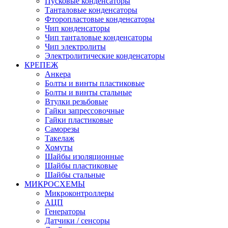
Пусковые конденсаторы
Танталовые конденсаторы
Фторопластовые конденсаторы
Чип конденсаторы
Чип танталовые конденсаторы
Чип электролиты
Электролитические конденсаторы
КРЕПЕЖ
Анкера
Болты и винты пластиковые
Болты и винты стальные
Втулки резьбовые
Гайки запрессовочные
Гайки пластиковые
Саморезы
Такелаж
Хомуты
Шайбы изоляционные
Шайбы пластиковые
Шайбы стальные
МИКРОСХЕМЫ
Микроконтроллеры
АЦП
Генераторы
Датчики / сенсоры