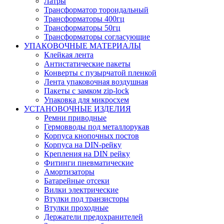
Латры
Трансформатор тороидальный
Трансформаторы 400гц
Трансформаторы 50гц
Трансформаторы согласующие
УПАКОВОЧНЫЕ МАТЕРИАЛЫ
Клейкая лента
Антистатические пакеты
Конверты с пузырчатой пленкой
Лента упаковочная воздушная
Пакеты с замком zip-lock
Упаковка для микросхем
УСТАНОВОЧНЫЕ ИЗДЕЛИЯ
Ремни приводные
Гермовводы под металлорукав
Корпуса кнопочных постов
Корпуса на DIN-рейку
Крепления на DIN рейку
Фитинги пневматические
Амортизаторы
Батарейные отсеки
Вилки электрические
Втулки под транзисторы
Втулки проходные
Держатели предохранителей