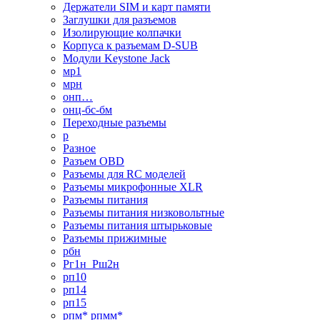
Держатели SIM и карт памяти
Заглушки для разъемов
Изолирующие колпачки
Корпуса к разъемам D-SUB
Модули Keystone Jack
мр1
мрн
онп…
онц-бс-бм
Переходные разъемы
р
Разное
Разъем OBD
Разъемы для RC моделей
Разъемы микрофонные XLR
Разъемы питания
Разъемы питания низковольтные
Разъемы питания штырьковые
Разъемы прижимные
рбн
Рг1н_Рш2н
рп10
рп14
рп15
рпм* рпмм*