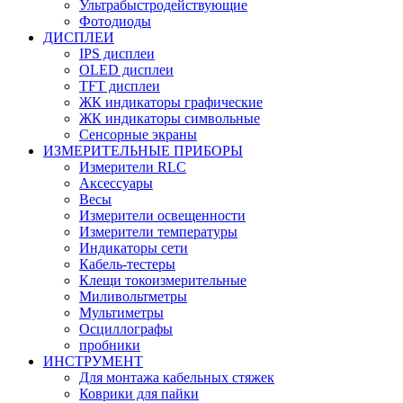
Ультрабыстродействующие
Фотодиоды
ДИСПЛЕИ
IPS дисплеи
OLED дисплеи
TFT дисплеи
ЖК индикаторы графические
ЖК индикаторы символьные
Сенсорные экраны
ИЗМЕРИТЕЛЬНЫЕ ПРИБОРЫ
Измерители RLC
Аксессуары
Весы
Измерители освещенности
Измерители температуры
Индикаторы сети
Кабель-тестеры
Клещи токоизмерительные
Миливольтметры
Мультиметры
Осциллографы
пробники
ИНСТРУМЕНТ
Для монтажа кабельных стяжек
Коврики для пайки