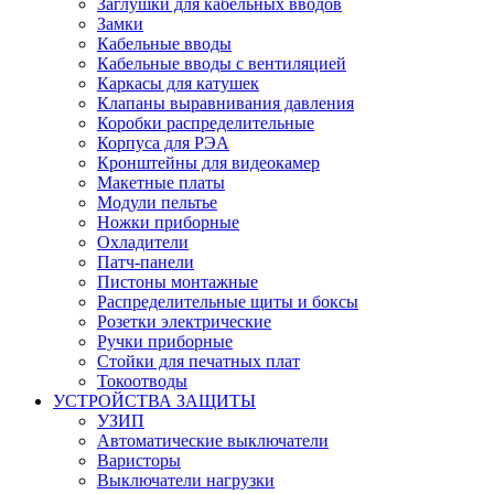
Заглушки для кабельных вводов
Замки
Кабельные вводы
Кабельные вводы с вентиляцией
Каркасы для катушек
Клапаны выравнивания давления
Коробки распределительные
Корпуса для РЭА
Кронштейны для видеокамер
Макетные платы
Модули пельтье
Ножки приборные
Охладители
Патч-панели
Пистоны монтажные
Распределительные щиты и боксы
Розетки электрические
Ручки приборные
Стойки для печатных плат
Токоотводы
УСТРОЙСТВА ЗАЩИТЫ
УЗИП
Автоматические выключатели
Варисторы
Выключатели нагрузки