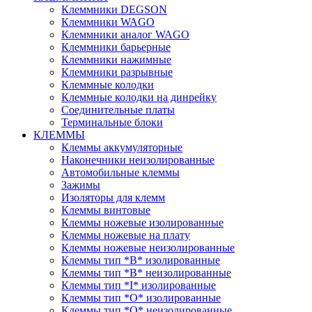
Клеммники DEGSON
Клеммники WAGO
Клеммники аналог WAGO
Клеммники барьерные
Клеммники нажимные
Клеммники разрывные
Клеммные колодки
Клеммные колодки на динрейку
Соединительные платы
Терминальные блоки
КЛЕММЫ
Клеммы аккумуляторные
Наконечники неизолированные
Автомобильные клеммы
Зажимы
Изоляторы для клемм
Клеммы винтовые
Клеммы ножевые изолированные
Клеммы ножевые на плату
Клеммы ножевые неизолированные
Клеммы тип *B* изолированные
Клеммы тип *B* неизолированные
Клеммы тип *I* изолированные
Клеммы тип *O* изолированные
Клеммы тип *O* неизолированные