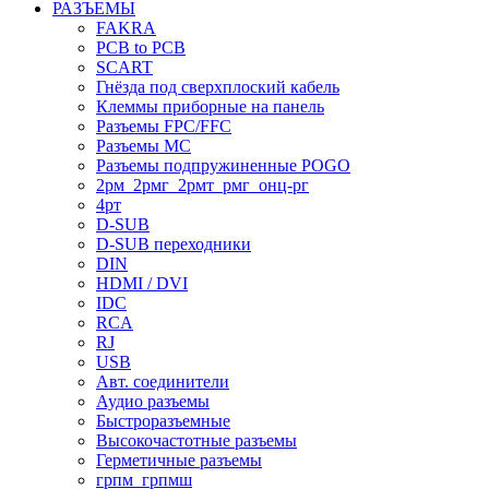
РАЗЪЕМЫ
FAKRA
PCB to PCB
SCART
Гнёзда под сверхплоский кабель
Клеммы приборные на панель
Разъемы FPC/FFC
Разъемы MC
Разъемы подпружиненные POGO
2рм_2рмг_2рмт_рмг_онц-рг
4рт
D-SUB
D-SUB переходники
DIN
HDMI / DVI
IDC
RCA
RJ
USB
Авт. соединители
Аудио разъемы
Быстроразъемные
Высокочастотные разъемы
Герметичные разъемы
грпм_грпмш