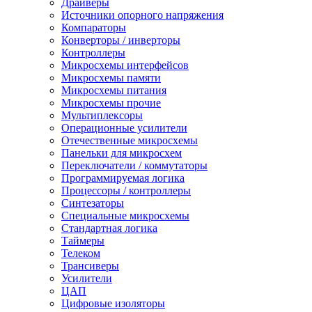
Драйверы
Источники опорного напряжения
Компараторы
Конверторы / инверторы
Контроллеры
Микросхемы интерфейсов
Микросхемы памяти
Микросхемы питания
Микросхемы прочие
Мультиплексоры
Операционные усилители
Отечественные микросхемы
Панельки для микросхем
Переключатели / коммутаторы
Программируемая логика
Процессоры / контроллеры
Синтезаторы
Специальные микросхемы
Стандартная логика
Таймеры
Телеком
Трансиверы
Усилители
ЦАП
Цифровые изоляторы