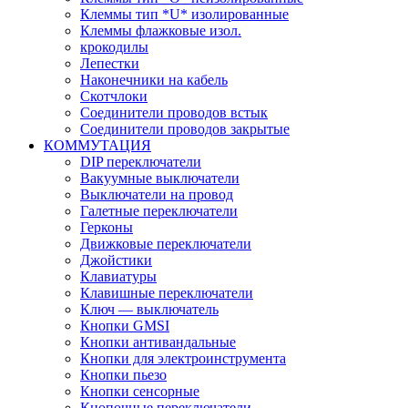
Клеммы тип *U* изолированные
Клеммы флажковые изол.
крокодилы
Лепестки
Наконечники на кабель
Скотчлоки
Соединители проводов встык
Соединители проводов закрытые
КОММУТАЦИЯ
DIP переключатели
Вакуумные выключатели
Выключатели на провод
Галетные переключатели
Герконы
Движковые переключатели
Джойстики
Клавиатуры
Клавишные переключатели
Ключ — выключатель
Кнопки GMSI
Кнопки антивандальные
Кнопки для электроинструмента
Кнопки пьезо
Кнопки сенсорные
Кнопочные переключатели