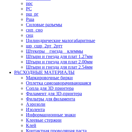
ррс
РС
рш_рг
Рша
Силовые разъемы
снп_сно
снц
Цилиндрические малогабаритные
шр_сшр_2рт_2ртт
Штекеры _ гнезда _ клеммы
Штыри и гнезда для плат 1.27мм
Штыри и гнезда для плат 2.00мм
Штыри и гнезда для плат 2.54мм
РАСХОДНЫЕ МАТЕРИАЛЫ
Маркировочные бирки
Оплетка самозаворачивающаяся
Сопла для 3D принтера
Филамент для 3D-принтера
Фильтры для филамента
Аэрозоли
Изолента
Информационные знаки
Клеевые стержни
Клей
Контактная проводящая паста