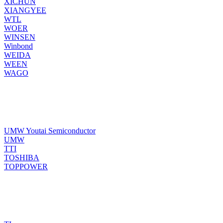
XICHUN
XIANGYEE
WTL
WOER
WINSEN
Winbond
WEIDA
WEEN
WAGO
UMW Youtai Semiconductor
UMW
TTI
TOSHIBA
TOPPOWER