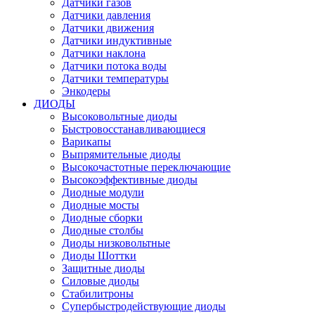
Датчики газов
Датчики давления
Датчики движения
Датчики индуктивные
Датчики наклона
Датчики потока воды
Датчики температуры
Энкодеры
ДИОДЫ
Высоковольтные диоды
Быстровосстанавливающиеся
Варикапы
Выпрямительные диоды
Высокочастотные переключающие
Высокоэффективные диоды
Диодные модули
Диодные мосты
Диодные сборки
Диодные столбы
Диоды низковольтные
Диоды Шоттки
Защитные диоды
Силовые диоды
Стабилитроны
Супербыстродействующие диоды