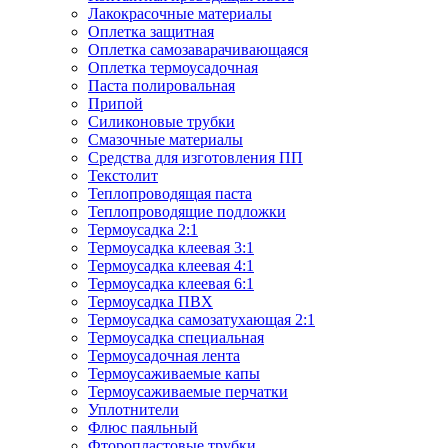
Лакокрасочные материалы
Оплетка защитная
Оплетка самозаварачивающаяся
Оплетка термоусадочная
Паста полировальная
Припой
Силиконовые трубки
Смазочные материалы
Средства для изготовления ПП
Текстолит
Теплопроводящая паста
Теплопроводящие подложки
Термоусадка 2:1
Термоусадка клеевая 3:1
Термоусадка клеевая 4:1
Термоусадка клеевая 6:1
Термоусадка ПВХ
Термоусадка самозатухающая 2:1
Термоусадка специальная
Термоусадочная лента
Термоусаживаемые капы
Термоусаживаемые перчатки
Уплотнители
Флюс паяльный
Фторопластовые трубки