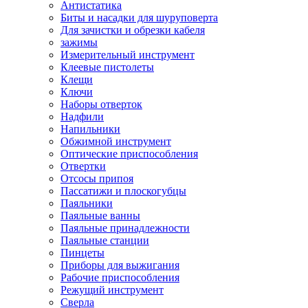
Антистатика
Биты и насадки для шуруповерта
Для зачистки и обрезки кабеля
зажимы
Измерительный инструмент
Клеевые пистолеты
Клещи
Ключи
Наборы отверток
Надфили
Напильники
Обжимной инструмент
Оптические приспособления
Отвертки
Отсосы припоя
Пассатижи и плоскогубцы
Паяльники
Паяльные ванны
Паяльные принадлежности
Паяльные станции
Пинцеты
Приборы для выжигания
Рабочие приспособления
Режущий инструмент
Сверла