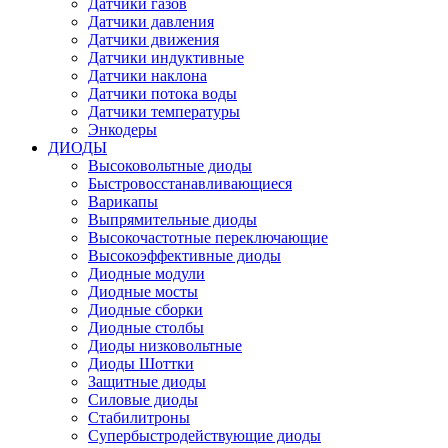
Датчики газов
Датчики давления
Датчики движения
Датчики индуктивные
Датчики наклона
Датчики потока воды
Датчики температуры
Энкодеры
ДИОДЫ
Высоковольтные диоды
Быстровосстанавливающиеся
Варикапы
Выпрямительные диоды
Высокочастотные переключающие
Высокоэффективные диоды
Диодные модули
Диодные мосты
Диодные сборки
Диодные столбы
Диоды низковольтные
Диоды Шоттки
Защитные диоды
Силовые диоды
Стабилитроны
Супербыстродействующие диоды