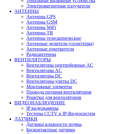
Тональные вызывные устройства
Электромагнитные излучатели
АНТЕННЫ
Антенны GPS
Антенны GSM
Антенны WiFi
Антенны ТВ
Антенны телескопические
Антенные делители (сплиттеры)
Антенные ответвители
Радиоантенны
ВЕНТИЛЯТОРЫ
Вентиляторы центробежные AC
Вентиляторы AC
Вентиляторы DC
Вентиляторы-улитка DC
Монтажные элементы
Провода питания вентиляторов
Решетки для вентиляторов
ВИДЕОНАБЛЮДЕНИЕ
IP видеокамеры
Тестеры CCTV и IP-Видеосистем
ДАТЧИКИ
Датчики влажности почвы
Бесконтактные датчики