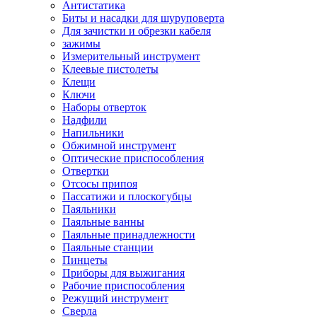
Антистатика
Биты и насадки для шуруповерта
Для зачистки и обрезки кабеля
зажимы
Измерительный инструмент
Клеевые пистолеты
Клещи
Ключи
Наборы отверток
Надфили
Напильники
Обжимной инструмент
Оптические приспособления
Отвертки
Отсосы припоя
Пассатижи и плоскогубцы
Паяльники
Паяльные ванны
Паяльные принадлежности
Паяльные станции
Пинцеты
Приборы для выжигания
Рабочие приспособления
Режущий инструмент
Сверла