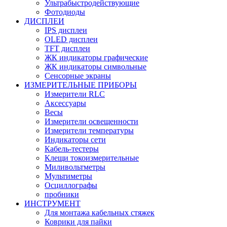
Ультрабыстродействующие
Фотодиоды
ДИСПЛЕИ
IPS дисплеи
OLED дисплеи
TFT дисплеи
ЖК индикаторы графические
ЖК индикаторы символьные
Сенсорные экраны
ИЗМЕРИТЕЛЬНЫЕ ПРИБОРЫ
Измерители RLC
Аксессуары
Весы
Измерители освещенности
Измерители температуры
Индикаторы сети
Кабель-тестеры
Клещи токоизмерительные
Миливольтметры
Мультиметры
Осциллографы
пробники
ИНСТРУМЕНТ
Для монтажа кабельных стяжек
Коврики для пайки