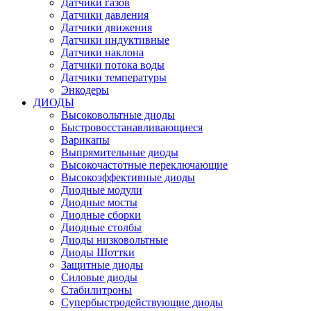
Датчики газов
Датчики давления
Датчики движения
Датчики индуктивные
Датчики наклона
Датчики потока воды
Датчики температуры
Энкодеры
ДИОДЫ
Высоковольтные диоды
Быстровосстанавливающиеся
Варикапы
Выпрямительные диоды
Высокочастотные переключающие
Высокоэффективные диоды
Диодные модули
Диодные мосты
Диодные сборки
Диодные столбы
Диоды низковольтные
Диоды Шоттки
Защитные диоды
Силовые диоды
Стабилитроны
Супербыстродействующие диоды