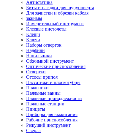
Антистатика
Биты и насадки для шуруповерта
Для зачистки и обрезки кабеля
зажимы
Измерительный инструмент
Клеевые пистолеты
Клещи
Ключи
Наборы отверток
Надфили
Напильники
Обжимной инструмент
Оптические приспособления
Отвертки
Отсосы припоя
Пассатижи и плоскогубцы
Паяльники
Паяльные ванны
Паяльные принадлежности
Паяльные станции
Пинцеты
Приборы для выжигания
Рабочие приспособления
Режущий инструмент
Сверла