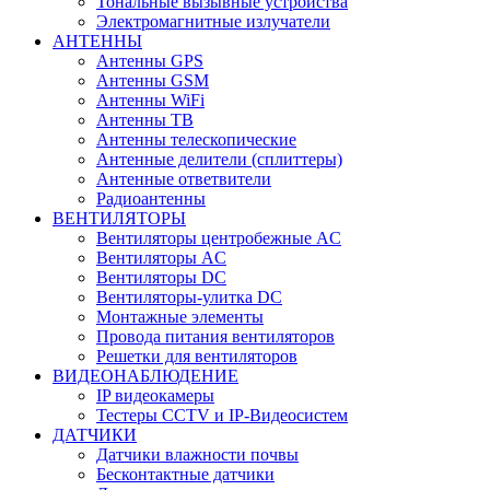
Тональные вызывные устройства
Электромагнитные излучатели
АНТЕННЫ
Антенны GPS
Антенны GSM
Антенны WiFi
Антенны ТВ
Антенны телескопические
Антенные делители (сплиттеры)
Антенные ответвители
Радиоантенны
ВЕНТИЛЯТОРЫ
Вентиляторы центробежные AC
Вентиляторы AC
Вентиляторы DC
Вентиляторы-улитка DC
Монтажные элементы
Провода питания вентиляторов
Решетки для вентиляторов
ВИДЕОНАБЛЮДЕНИЕ
IP видеокамеры
Тестеры CCTV и IP-Видеосистем
ДАТЧИКИ
Датчики влажности почвы
Бесконтактные датчики