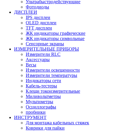
Ультрабыстродействующие
Фотодиоды
ДИСПЛЕИ
IPS дисплеи
OLED дисплеи
TFT дисплеи
ЖК индикаторы графические
ЖК индикаторы символьные
Сенсорные экраны
ИЗМЕРИТЕЛЬНЫЕ ПРИБОРЫ
Измерители RLC
Аксессуары
Весы
Измерители освещенности
Измерители температуры
Индикаторы сети
Кабель-тестеры
Клещи токоизмерительные
Миливольтметры
Мультиметры
Осциллографы
пробники
ИНСТРУМЕНТ
Для монтажа кабельных стяжек
Коврики для пайки