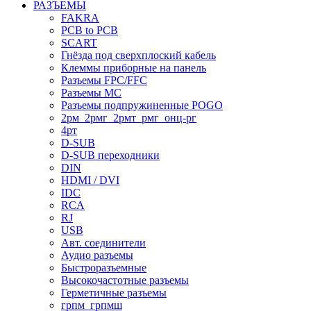
РАЗЪЕМЫ
FAKRA
PCB to PCB
SCART
Гнёзда под сверхплоский кабель
Клеммы приборные на панель
Разъемы FPC/FFC
Разъемы MC
Разъемы подпружиненные POGO
2рм_2рмг_2рмт_рмг_онц-рг
4рт
D-SUB
D-SUB переходники
DIN
HDMI / DVI
IDC
RCA
RJ
USB
Авт. соединители
Аудио разъемы
Быстроразъемные
Высокочастотные разъемы
Герметичные разъемы
грпм_грпмш