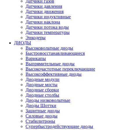
Датчики газов
Датчики давления
Датчики движения
Датчики индуктивные
Датчики наклона
Датчики потока воды
Датчики температуры
Энкодеры
ДИОДЫ
Высоковольтные диоды
Быстровосстанавливающиеся
Варикапы
Выпрямительные диоды
Высокочастотные переключающие
Высокоэффективные диоды
Диодные модули
Диодные мосты
Диодные сборки
Диодные столбы
Диоды низковольтные
Диоды Шоттки
Защитные диоды
Силовые диоды
Стабилитроны
Супербыстродействующие диоды