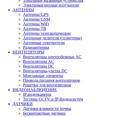
Тональные вызывные устройства
Электромагнитные излучатели
АНТЕННЫ
Антенны GPS
Антенны GSM
Антенны WiFi
Антенны ТВ
Антенны телескопические
Антенные делители (сплиттеры)
Антенные ответвители
Радиоантенны
ВЕНТИЛЯТОРЫ
Вентиляторы центробежные AC
Вентиляторы AC
Вентиляторы DC
Вентиляторы-улитка DC
Монтажные элементы
Провода питания вентиляторов
Решетки для вентиляторов
ВИДЕОНАБЛЮДЕНИЕ
IP видеокамеры
Тестеры CCTV и IP-Видеосистем
ДАТЧИКИ
Датчики влажности почвы
Бесконтактные датчики