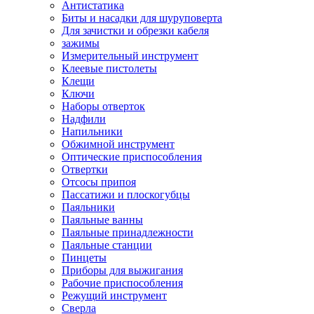
Антистатика
Биты и насадки для шуруповерта
Для зачистки и обрезки кабеля
зажимы
Измерительный инструмент
Клеевые пистолеты
Клещи
Ключи
Наборы отверток
Надфили
Напильники
Обжимной инструмент
Оптические приспособления
Отвертки
Отсосы припоя
Пассатижи и плоскогубцы
Паяльники
Паяльные ванны
Паяльные принадлежности
Паяльные станции
Пинцеты
Приборы для выжигания
Рабочие приспособления
Режущий инструмент
Сверла