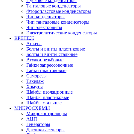
Пусковые конденсаторы
Танталовые конденсаторы
Фторопластовые конденсаторы
Чип конденсаторы
Чип танталовые конденсаторы
Чип электролиты
Электролитические конденсаторы
КРЕПЕЖ
Анкера
Болты и винты пластиковые
Болты и винты стальные
Втулки резьбовые
Гайки запрессовочные
Гайки пластиковые
Саморезы
Такелаж
Хомуты
Шайбы изоляционные
Шайбы пластиковые
Шайбы стальные
МИКРОСХЕМЫ
Микроконтроллеры
АЦП
Генераторы
Датчики / сенсоры