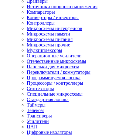
Драйверы
Источники опорного напряжения
Компараторы
Конверторы / инверторы
Контроллеры
Микросхемы интерфейсов
Микросхемы памяти
Микросхемы питания
Микросхемы прочие
Мультиплексоры
Операционные усилители
Отечественные микросхемы
Панельки для микросхем
Переключатели / коммутаторы
Программируемая логика
Процессоры / контроллеры
Синтезаторы
Специальные микросхемы
Стандартная логика
Таймеры
Телеком
Трансиверы
Усилители
ЦАП
Цифровые изоляторы