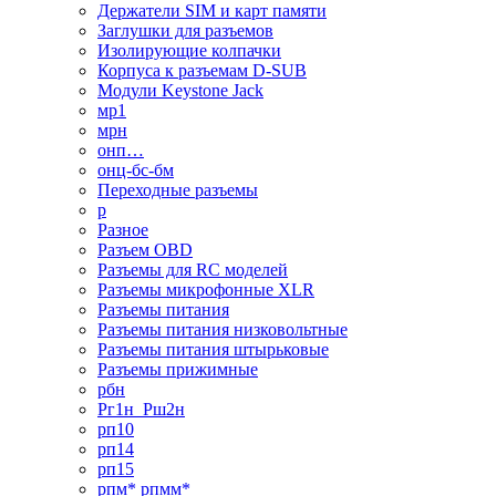
Держатели SIM и карт памяти
Заглушки для разъемов
Изолирующие колпачки
Корпуса к разъемам D-SUB
Модули Keystone Jack
мр1
мрн
онп…
онц-бс-бм
Переходные разъемы
р
Разное
Разъем OBD
Разъемы для RC моделей
Разъемы микрофонные XLR
Разъемы питания
Разъемы питания низковольтные
Разъемы питания штырьковые
Разъемы прижимные
рбн
Рг1н_Рш2н
рп10
рп14
рп15
рпм* рпмм*