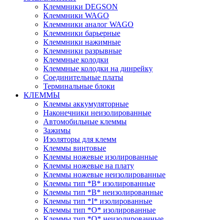
Клеммники DEGSON
Клеммники WAGO
Клеммники аналог WAGO
Клеммники барьерные
Клеммники нажимные
Клеммники разрывные
Клеммные колодки
Клеммные колодки на динрейку
Соединительные платы
Терминальные блоки
КЛЕММЫ
Клеммы аккумуляторные
Наконечники неизолированные
Автомобильные клеммы
Зажимы
Изоляторы для клемм
Клеммы винтовые
Клеммы ножевые изолированные
Клеммы ножевые на плату
Клеммы ножевые неизолированные
Клеммы тип *B* изолированные
Клеммы тип *B* неизолированные
Клеммы тип *I* изолированные
Клеммы тип *O* изолированные
Клеммы тип *O* неизолированные