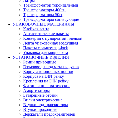
Латры
Трансформатор тороидальный
Трансформаторы 400гц
Трансформаторы 50гц
Трансформаторы согласующие
УПАКОВОЧНЫЕ МАТЕРИАЛЫ
Клейкая лента
Антистатические пакеты
Конверты с пузырчатой пленкой
Лента упаковочная воздушная
Пакеты с замком zip-lock
Упаковка для микросхем
УСТАНОВОЧНЫЕ ИЗДЕЛИЯ
Ремни приводные
Гермовводы под металлорукав
Корпуса кнопочных постов
Корпуса на DIN-рейку
Крепления на DIN рейку
Фитинги пневматические
Амортизаторы
Батарейные отсеки
Вилки электрические
Втулки под транзисторы
Втулки проходные
Держатели предохранителей