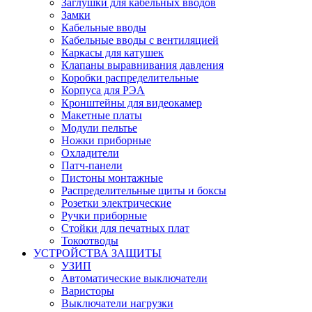
Заглушки для кабельных вводов
Замки
Кабельные вводы
Кабельные вводы с вентиляцией
Каркасы для катушек
Клапаны выравнивания давления
Коробки распределительные
Корпуса для РЭА
Кронштейны для видеокамер
Макетные платы
Модули пельтье
Ножки приборные
Охладители
Патч-панели
Пистоны монтажные
Распределительные щиты и боксы
Розетки электрические
Ручки приборные
Стойки для печатных плат
Токоотводы
УСТРОЙСТВА ЗАЩИТЫ
УЗИП
Автоматические выключатели
Варисторы
Выключатели нагрузки