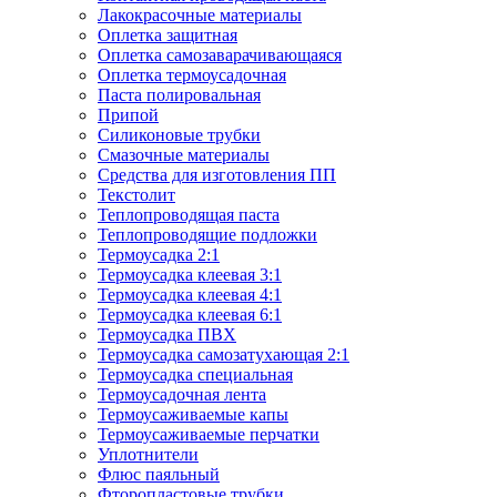
Лакокрасочные материалы
Оплетка защитная
Оплетка самозаварачивающаяся
Оплетка термоусадочная
Паста полировальная
Припой
Силиконовые трубки
Смазочные материалы
Средства для изготовления ПП
Текстолит
Теплопроводящая паста
Теплопроводящие подложки
Термоусадка 2:1
Термоусадка клеевая 3:1
Термоусадка клеевая 4:1
Термоусадка клеевая 6:1
Термоусадка ПВХ
Термоусадка самозатухающая 2:1
Термоусадка специальная
Термоусадочная лента
Термоусаживаемые капы
Термоусаживаемые перчатки
Уплотнители
Флюс паяльный
Фторопластовые трубки