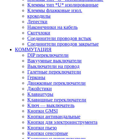
Клеммы тип *U* изолированные
Клеммы флажковые изол.
крокодилы
Лепестки
Наконечники на кабель
Скотчлоки
Соединители проводов встык
Соединители проводов закрытые
КОММУТАЦИЯ
DIP переключатели
Вакуумные выключатели
Выключатели на провод
Галетные переключатели
Герконы
Движковые переключатели
Джойстики
Клавиатуры
Клавишные переключатели
Ключ — выключатель
Кнопки GMSI
Кнопки антивандальные
Кнопки для электроинструмента
Кнопки пьезо
Кнопки сенсорные
Кнопочные переключатели