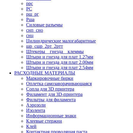
ррс
РС
рш_рг
Рша
Силовые разъемы
снп_сно
снц
Цилиндрические малогабаритные
шр_сшр_2рт_2ртт
Штекеры _ гнезда _ клеммы
Штыри и гнезда для плат 1.27мм
Штыри и гнезда для плат 2.00мм
Штыри и гнезда для плат 2.54мм
РАСХОДНЫЕ МАТЕРИАЛЫ
Маркировочные бирки
Оплетка самозаворачивающаяся
Сопла для 3D принтера
Филамент для 3D-принтера
Фильтры для филамента
Аэрозоли
Изолента
Информационные знаки
Клеевые стержни
Клей
Контактная проводящая паста