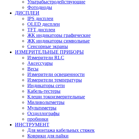
Ультрабыстродействующие
Фотодиоды
ДИСПЛЕИ
IPS дисплеи
OLED дисплеи
TFT дисплеи
ЖК индикаторы графические
ЖК индикаторы символьные
Сенсорные экраны
ИЗМЕРИТЕЛЬНЫЕ ПРИБОРЫ
Измерители RLC
Аксессуары
Весы
Измерители освещенности
Измерители температуры
Индикаторы сети
Кабель-тестеры
Клещи токоизмерительные
Миливольтметры
Мультиметры
Осциллографы
пробники
ИНСТРУМЕНТ
Для монтажа кабельных стяжек
Коврики для пайки