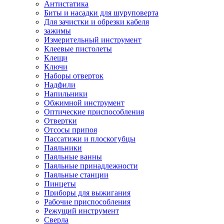
Антистатика
Биты и насадки для шуруповерта
Для зачистки и обрезки кабеля
зажимы
Измерительный инструмент
Клеевые пистолеты
Клещи
Ключи
Наборы отверток
Надфили
Напильники
Обжимной инструмент
Оптические приспособления
Отвертки
Отсосы припоя
Пассатижи и плоскогубцы
Паяльники
Паяльные ванны
Паяльные принадлежности
Паяльные станции
Пинцеты
Приборы для выжигания
Рабочие приспособления
Режущий инструмент
Сверла