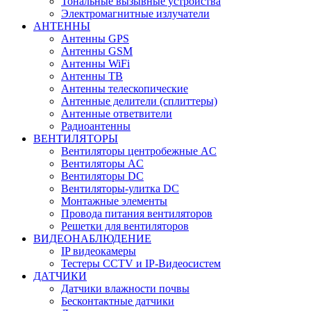
Тональные вызывные устройства
Электромагнитные излучатели
АНТЕННЫ
Антенны GPS
Антенны GSM
Антенны WiFi
Антенны ТВ
Антенны телескопические
Антенные делители (сплиттеры)
Антенные ответвители
Радиоантенны
ВЕНТИЛЯТОРЫ
Вентиляторы центробежные AC
Вентиляторы AC
Вентиляторы DC
Вентиляторы-улитка DC
Монтажные элементы
Провода питания вентиляторов
Решетки для вентиляторов
ВИДЕОНАБЛЮДЕНИЕ
IP видеокамеры
Тестеры CCTV и IP-Видеосистем
ДАТЧИКИ
Датчики влажности почвы
Бесконтактные датчики