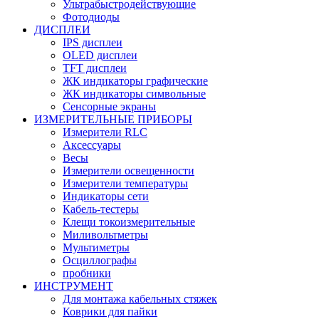
Ультрабыстродействующие
Фотодиоды
ДИСПЛЕИ
IPS дисплеи
OLED дисплеи
TFT дисплеи
ЖК индикаторы графические
ЖК индикаторы символьные
Сенсорные экраны
ИЗМЕРИТЕЛЬНЫЕ ПРИБОРЫ
Измерители RLC
Аксессуары
Весы
Измерители освещенности
Измерители температуры
Индикаторы сети
Кабель-тестеры
Клещи токоизмерительные
Миливольтметры
Мультиметры
Осциллографы
пробники
ИНСТРУМЕНТ
Для монтажа кабельных стяжек
Коврики для пайки