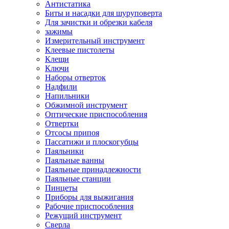
Антистатика
Биты и насадки для шуруповерта
Для зачистки и обрезки кабеля
зажимы
Измерительный инструмент
Клеевые пистолеты
Клещи
Ключи
Наборы отверток
Надфили
Напильники
Обжимной инструмент
Оптические приспособления
Отвертки
Отсосы припоя
Пассатижи и плоскогубцы
Паяльники
Паяльные ванны
Паяльные принадлежности
Паяльные станции
Пинцеты
Приборы для выжигания
Рабочие приспособления
Режущий инструмент
Сверла