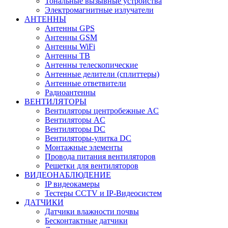
Тональные вызывные устройства
Электромагнитные излучатели
АНТЕННЫ
Антенны GPS
Антенны GSM
Антенны WiFi
Антенны ТВ
Антенны телескопические
Антенные делители (сплиттеры)
Антенные ответвители
Радиоантенны
ВЕНТИЛЯТОРЫ
Вентиляторы центробежные AC
Вентиляторы AC
Вентиляторы DC
Вентиляторы-улитка DC
Монтажные элементы
Провода питания вентиляторов
Решетки для вентиляторов
ВИДЕОНАБЛЮДЕНИЕ
IP видеокамеры
Тестеры CCTV и IP-Видеосистем
ДАТЧИКИ
Датчики влажности почвы
Бесконтактные датчики