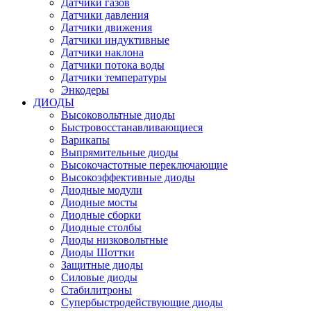
Датчики газов
Датчики давления
Датчики движения
Датчики индуктивные
Датчики наклона
Датчики потока воды
Датчики температуры
Энкодеры
ДИОДЫ
Высоковольтные диоды
Быстровосстанавливающиеся
Варикапы
Выпрямительные диоды
Высокочастотные переключающие
Высокоэффективные диоды
Диодные модули
Диодные мосты
Диодные сборки
Диодные столбы
Диоды низковольтные
Диоды Шоттки
Защитные диоды
Силовые диоды
Стабилитроны
Супербыстродействующие диоды