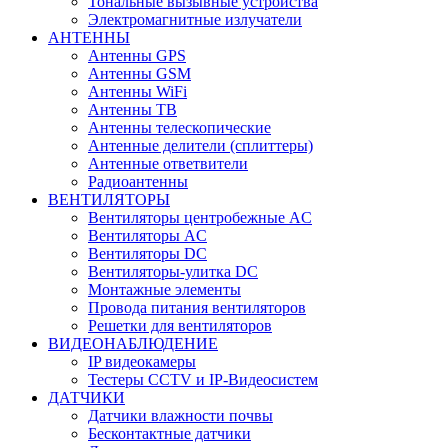
Тональные вызывные устройства
Электромагнитные излучатели
АНТЕННЫ
Антенны GPS
Антенны GSM
Антенны WiFi
Антенны ТВ
Антенны телескопические
Антенные делители (сплиттеры)
Антенные ответвители
Радиоантенны
ВЕНТИЛЯТОРЫ
Вентиляторы центробежные AC
Вентиляторы AC
Вентиляторы DC
Вентиляторы-улитка DC
Монтажные элементы
Провода питания вентиляторов
Решетки для вентиляторов
ВИДЕОНАБЛЮДЕНИЕ
IP видеокамеры
Тестеры CCTV и IP-Видеосистем
ДАТЧИКИ
Датчики влажности почвы
Бесконтактные датчики