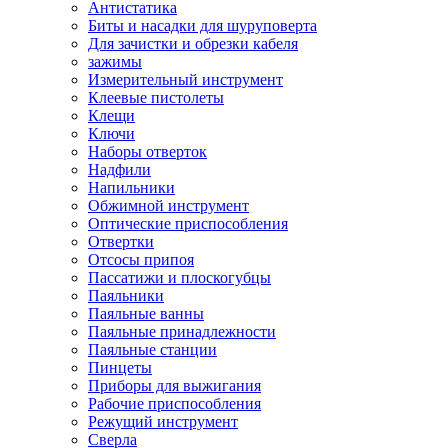
Антистатика
Биты и насадки для шуруповерта
Для зачистки и обрезки кабеля
зажимы
Измерительный инструмент
Клеевые пистолеты
Клещи
Ключи
Наборы отверток
Надфили
Напильники
Обжимной инструмент
Оптические приспособления
Отвертки
Отсосы припоя
Пассатижи и плоскогубцы
Паяльники
Паяльные ванны
Паяльные принадлежности
Паяльные станции
Пинцеты
Приборы для выжигания
Рабочие приспособления
Режущий инструмент
Сверла