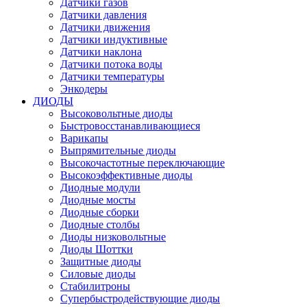
Датчики газов
Датчики давления
Датчики движения
Датчики индуктивные
Датчики наклона
Датчики потока воды
Датчики температуры
Энкодеры
ДИОДЫ
Высоковольтные диоды
Быстровосстанавливающиеся
Варикапы
Выпрямительные диоды
Высокочастотные переключающие
Высокоэффективные диоды
Диодные модули
Диодные мосты
Диодные сборки
Диодные столбы
Диоды низковольтные
Диоды Шоттки
Защитные диоды
Силовые диоды
Стабилитроны
Супербыстродействующие диоды