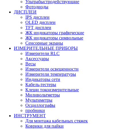
Ультрабыстродействующие
Фотодиоды
ДИСПЛЕИ
IPS дисплеи
OLED дисплеи
TFT дисплеи
ЖК индикаторы графические
ЖК индикаторы символьные
Сенсорные экраны
ИЗМЕРИТЕЛЬНЫЕ ПРИБОРЫ
Измерители RLC
Аксессуары
Весы
Измерители освещенности
Измерители температуры
Индикаторы сети
Кабель-тестеры
Клещи токоизмерительные
Миливольтметры
Мультиметры
Осциллографы
пробники
ИНСТРУМЕНТ
Для монтажа кабельных стяжек
Коврики для пайки