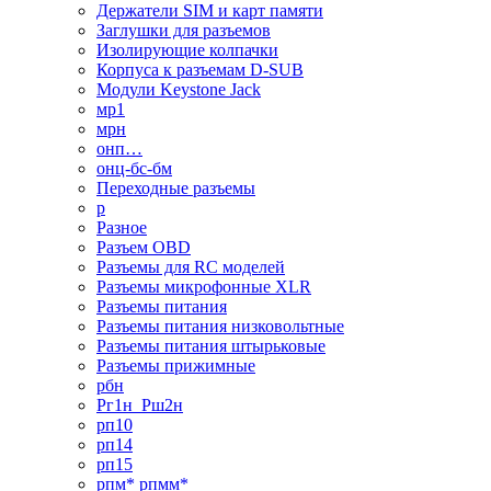
Держатели SIM и карт памяти
Заглушки для разъемов
Изолирующие колпачки
Корпуса к разъемам D-SUB
Модули Keystone Jack
мр1
мрн
онп…
онц-бс-бм
Переходные разъемы
р
Разное
Разъем OBD
Разъемы для RC моделей
Разъемы микрофонные XLR
Разъемы питания
Разъемы питания низковольтные
Разъемы питания штырьковые
Разъемы прижимные
рбн
Рг1н_Рш2н
рп10
рп14
рп15
рпм* рпмм*