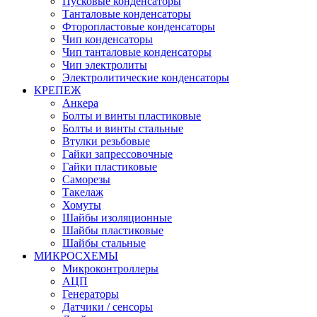
Пусковые конденсаторы
Танталовые конденсаторы
Фторопластовые конденсаторы
Чип конденсаторы
Чип танталовые конденсаторы
Чип электролиты
Электролитические конденсаторы
КРЕПЕЖ
Анкера
Болты и винты пластиковые
Болты и винты стальные
Втулки резьбовые
Гайки запрессовочные
Гайки пластиковые
Саморезы
Такелаж
Хомуты
Шайбы изоляционные
Шайбы пластиковые
Шайбы стальные
МИКРОСХЕМЫ
Микроконтроллеры
АЦП
Генераторы
Датчики / сенсоры