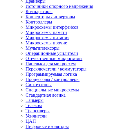
Драйверы
Источники опорного напряжения
Компараторы
Конверторы / инверторы
Контроллеры
Микросхемы интерфейсов
Микросхемы памяти
Микросхемы питания
Микросхемы прочие
Мультиплексоры
Операционные усилители
Отечественные микросхемы
Панельки для микросхем
Переключатели / коммутаторы
Программируемая логика
Процессоры / контроллеры
Синтезаторы
Специальные микросхемы
Стандартная логика
Таймеры
Телеком
Трансиверы
Усилители
ЦАП
Цифровые изоляторы