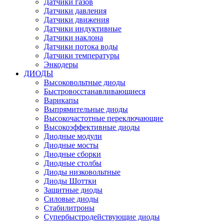
Датчики газов
Датчики давления
Датчики движения
Датчики индуктивные
Датчики наклона
Датчики потока воды
Датчики температуры
Энкодеры
ДИОДЫ
Высоковольтные диоды
Быстровосстанавливающиеся
Варикапы
Выпрямительные диоды
Высокочастотные переключающие
Высокоэффективные диоды
Диодные модули
Диодные мосты
Диодные сборки
Диодные столбы
Диоды низковольтные
Диоды Шоттки
Защитные диоды
Силовые диоды
Стабилитроны
Супербыстродействующие диоды