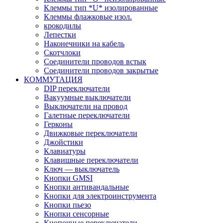
Клеммы тип *U* изолированные
Клеммы флажковые изол.
крокодилы
Лепестки
Наконечники на кабель
Скотчлоки
Соединители проводов встык
Соединители проводов закрытые
КОММУТАЦИЯ
DIP переключатели
Вакуумные выключатели
Выключатели на провод
Галетные переключатели
Герконы
Движковые переключатели
Джойстики
Клавиатуры
Клавишные переключатели
Ключ — выключатель
Кнопки GMSI
Кнопки антивандальные
Кнопки для электроинструмента
Кнопки пьезо
Кнопки сенсорные
Кнопочные переключатели