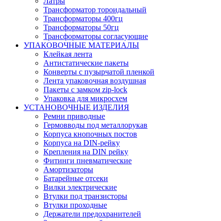
Латры
Трансформатор тороидальный
Трансформаторы 400гц
Трансформаторы 50гц
Трансформаторы согласующие
УПАКОВОЧНЫЕ МАТЕРИАЛЫ
Клейкая лента
Антистатические пакеты
Конверты с пузырчатой пленкой
Лента упаковочная воздушная
Пакеты с замком zip-lock
Упаковка для микросхем
УСТАНОВОЧНЫЕ ИЗДЕЛИЯ
Ремни приводные
Гермовводы под металлорукав
Корпуса кнопочных постов
Корпуса на DIN-рейку
Крепления на DIN рейку
Фитинги пневматические
Амортизаторы
Батарейные отсеки
Вилки электрические
Втулки под транзисторы
Втулки проходные
Держатели предохранителей