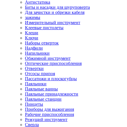
Антистатика
Биты и насадки для шуруповерта
Для зачистки и обрезки кабеля
зажимы
Измерительный инструмент
Клеевые пистолеты
Клещи
Ключи
Наборы отверток
Надфили
Напильники
Обжимной инструмент
Оптические приспособления
Отвертки
Отсосы припоя
Пассатижи и плоскогубцы
Паяльники
Паяльные ванны
Паяльные принадлежности
Паяльные станции
Пинцеты
Приборы для выжигания
Рабочие приспособления
Режущий инструмент
Сверла