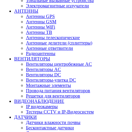
Тональные вызывные устройства
Электромагнитные излучатели
АНТЕННЫ
Антенны GPS
Антенны GSM
Антенны WiFi
Антенны ТВ
Антенны телескопические
Антенные делители (сплиттеры)
Антенные ответвители
Радиоантенны
ВЕНТИЛЯТОРЫ
Вентиляторы центробежные AC
Вентиляторы AC
Вентиляторы DC
Вентиляторы-улитка DC
Монтажные элементы
Провода питания вентиляторов
Решетки для вентиляторов
ВИДЕОНАБЛЮДЕНИЕ
IP видеокамеры
Тестеры CCTV и IP-Видеосистем
ДАТЧИКИ
Датчики влажности почвы
Бесконтактные датчики