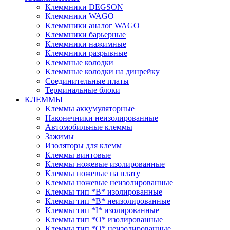
Клеммники DEGSON
Клеммники WAGO
Клеммники аналог WAGO
Клеммники барьерные
Клеммники нажимные
Клеммники разрывные
Клеммные колодки
Клеммные колодки на динрейку
Соединительные платы
Терминальные блоки
КЛЕММЫ
Клеммы аккумуляторные
Наконечники неизолированные
Автомобильные клеммы
Зажимы
Изоляторы для клемм
Клеммы винтовые
Клеммы ножевые изолированные
Клеммы ножевые на плату
Клеммы ножевые неизолированные
Клеммы тип *B* изолированные
Клеммы тип *B* неизолированные
Клеммы тип *I* изолированные
Клеммы тип *O* изолированные
Клеммы тип *O* неизолированные