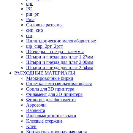
ррс
РС
рш_рг
Рша
Силовые разъемы
снп_сно
снц
Цилиндрические малогабаритные
шр_сшр_2рт_2ртт
Штекеры _ гнезда _ клеммы
Штыри и гнезда для плат 1.27мм
Штыри и гнезда для плат 2.00мм
Штыри и гнезда для плат 2.54мм
РАСХОДНЫЕ МАТЕРИАЛЫ
Маркировочные бирки
Оплетка самозаворачивающаяся
Сопла для 3D принтера
Филамент для 3D-принтера
Фильтры для филамента
Аэрозоли
Изолента
Информационные знаки
Клеевые стержни
Клей
Контактная проводящая паста