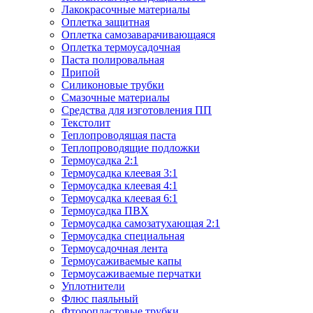
Лакокрасочные материалы
Оплетка защитная
Оплетка самозаварачивающаяся
Оплетка термоусадочная
Паста полировальная
Припой
Силиконовые трубки
Смазочные материалы
Средства для изготовления ПП
Текстолит
Теплопроводящая паста
Теплопроводящие подложки
Термоусадка 2:1
Термоусадка клеевая 3:1
Термоусадка клеевая 4:1
Термоусадка клеевая 6:1
Термоусадка ПВХ
Термоусадка самозатухающая 2:1
Термоусадка специальная
Термоусадочная лента
Термоусаживаемые капы
Термоусаживаемые перчатки
Уплотнители
Флюс паяльный
Фторопластовые трубки