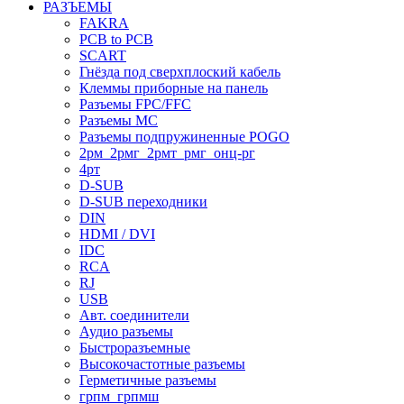
РАЗЪЕМЫ
FAKRA
PCB to PCB
SCART
Гнёзда под сверхплоский кабель
Клеммы приборные на панель
Разъемы FPC/FFC
Разъемы MC
Разъемы подпружиненные POGO
2рм_2рмг_2рмт_рмг_онц-рг
4рт
D-SUB
D-SUB переходники
DIN
HDMI / DVI
IDC
RCA
RJ
USB
Авт. соединители
Аудио разъемы
Быстроразъемные
Высокочастотные разъемы
Герметичные разъемы
грпм_грпмш