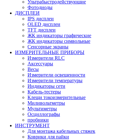
Ультрабыстродействующие
Фотодиоды
ДИСПЛЕИ
IPS дисплеи
OLED дисплеи
TFT дисплеи
ЖК индикаторы графические
ЖК индикаторы символьные
Сенсорные экраны
ИЗМЕРИТЕЛЬНЫЕ ПРИБОРЫ
Измерители RLC
Аксессуары
Весы
Измерители освещенности
Измерители температуры
Индикаторы сети
Кабель-тестеры
Клещи токоизмерительные
Миливольтметры
Мультиметры
Осциллографы
пробники
ИНСТРУМЕНТ
Для монтажа кабельных стяжек
Коврики для пайки