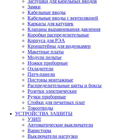
Заглушки для кабельных вводов
Замки
Кабельные вводы
Кабельные вводы с вентиляцией
Каркасы для катушек
Клапаны выравнивания давления
Коробки распределительные
Корпуса для РЭА
Кронштейны для видеокамер
Макетные платы
Модули пельтье
Ножки приборные
Охладители
Патч-панели
Пистоны монтажные
Распределительные щиты и боксы
Розетки электрические
Ручки приборные
Стойки для печатных плат
Токоотводы
УСТРОЙСТВА ЗАЩИТЫ
УЗИП
Автоматические выключатели
Варисторы
Выключатели нагрузки