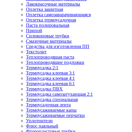
Лакокрасочные материалы
Оплетка защитная
Оплетка самозаварачивающаяся
Оплетка термоусадочная
Паста полировальная
Припой
Силиконовые трубки
Смазочные материалы
Средства для изготовления ПП
Текстолит
Теплопроводящая паста
Теплопроводящие подложки
Термоусадка 2:1
Термоусадка клеевая 3:1
Термоусадка клеевая 4:1
Термоусадка клеевая 6:1
Термоусадка ПВХ
Термоусадка самозатухающая 2:1
Термоусадка специальная
Термоусадочная лента
Термоусаживаемые капы
Термоусаживаемые перчатки
Уплотнители
Флюс паяльный
Фторопластовые трубки