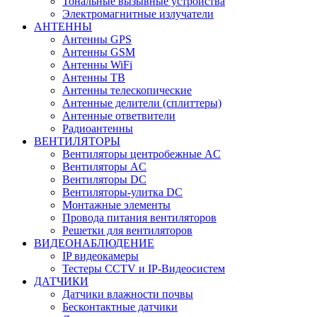
Тональные вызывные устройства
Электромагнитные излучатели
АНТЕННЫ
Антенны GPS
Антенны GSM
Антенны WiFi
Антенны ТВ
Антенны телескопические
Антенные делители (сплиттеры)
Антенные ответвители
Радиоантенны
ВЕНТИЛЯТОРЫ
Вентиляторы центробежные AC
Вентиляторы AC
Вентиляторы DC
Вентиляторы-улитка DC
Монтажные элементы
Провода питания вентиляторов
Решетки для вентиляторов
ВИДЕОНАБЛЮДЕНИЕ
IP видеокамеры
Тестеры CCTV и IP-Видеосистем
ДАТЧИКИ
Датчики влажности почвы
Бесконтактные датчики