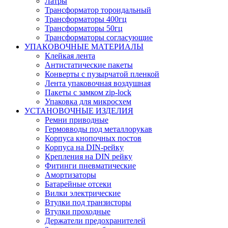
Латры
Трансформатор тороидальный
Трансформаторы 400гц
Трансформаторы 50гц
Трансформаторы согласующие
УПАКОВОЧНЫЕ МАТЕРИАЛЫ
Клейкая лента
Антистатические пакеты
Конверты с пузырчатой пленкой
Лента упаковочная воздушная
Пакеты с замком zip-lock
Упаковка для микросхем
УСТАНОВОЧНЫЕ ИЗДЕЛИЯ
Ремни приводные
Гермовводы под металлорукав
Корпуса кнопочных постов
Корпуса на DIN-рейку
Крепления на DIN рейку
Фитинги пневматические
Амортизаторы
Батарейные отсеки
Вилки электрические
Втулки под транзисторы
Втулки проходные
Держатели предохранителей