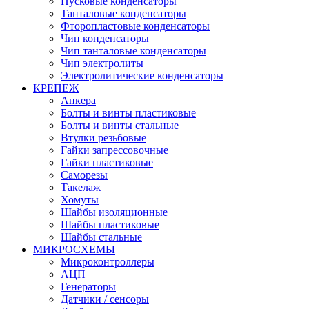
Пусковые конденсаторы
Танталовые конденсаторы
Фторопластовые конденсаторы
Чип конденсаторы
Чип танталовые конденсаторы
Чип электролиты
Электролитические конденсаторы
КРЕПЕЖ
Анкера
Болты и винты пластиковые
Болты и винты стальные
Втулки резьбовые
Гайки запрессовочные
Гайки пластиковые
Саморезы
Такелаж
Хомуты
Шайбы изоляционные
Шайбы пластиковые
Шайбы стальные
МИКРОСХЕМЫ
Микроконтроллеры
АЦП
Генераторы
Датчики / сенсоры