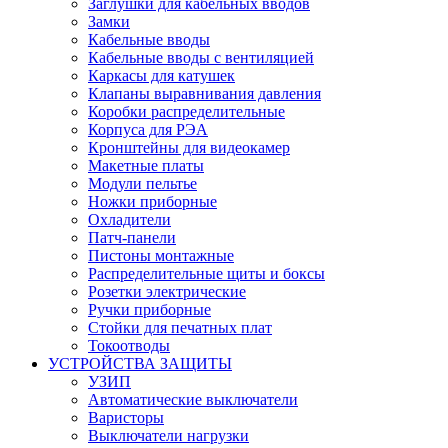
Заглушки для кабельных вводов
Замки
Кабельные вводы
Кабельные вводы с вентиляцией
Каркасы для катушек
Клапаны выравнивания давления
Коробки распределительные
Корпуса для РЭА
Кронштейны для видеокамер
Макетные платы
Модули пельтье
Ножки приборные
Охладители
Патч-панели
Пистоны монтажные
Распределительные щиты и боксы
Розетки электрические
Ручки приборные
Стойки для печатных плат
Токоотводы
УСТРОЙСТВА ЗАЩИТЫ
УЗИП
Автоматические выключатели
Варисторы
Выключатели нагрузки