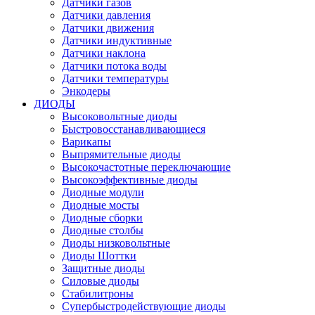
Датчики газов
Датчики давления
Датчики движения
Датчики индуктивные
Датчики наклона
Датчики потока воды
Датчики температуры
Энкодеры
ДИОДЫ
Высоковольтные диоды
Быстровосстанавливающиеся
Варикапы
Выпрямительные диоды
Высокочастотные переключающие
Высокоэффективные диоды
Диодные модули
Диодные мосты
Диодные сборки
Диодные столбы
Диоды низковольтные
Диоды Шоттки
Защитные диоды
Силовые диоды
Стабилитроны
Супербыстродействующие диоды