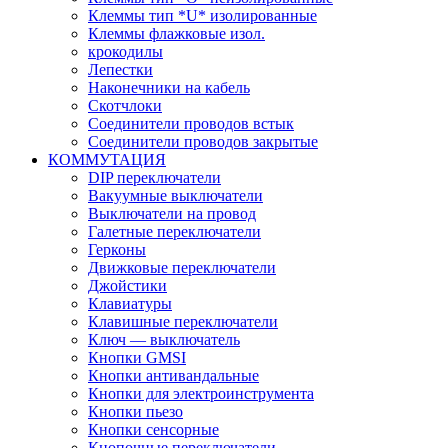
Клеммы тип *U* изолированные
Клеммы флажковые изол.
крокодилы
Лепестки
Наконечники на кабель
Скотчлоки
Соединители проводов встык
Соединители проводов закрытые
КОММУТАЦИЯ
DIP переключатели
Вакуумные выключатели
Выключатели на провод
Галетные переключатели
Герконы
Движковые переключатели
Джойстики
Клавиатуры
Клавишные переключатели
Ключ — выключатель
Кнопки GMSI
Кнопки антивандальные
Кнопки для электроинструмента
Кнопки пьезо
Кнопки сенсорные
Кнопочные переключатели