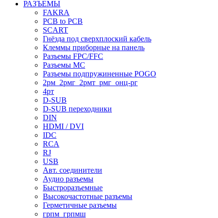
РАЗЪЕМЫ
FAKRA
PCB to PCB
SCART
Гнёзда под сверхплоский кабель
Клеммы приборные на панель
Разъемы FPC/FFC
Разъемы MC
Разъемы подпружиненные POGO
2рм_2рмг_2рмт_рмг_онц-рг
4рт
D-SUB
D-SUB переходники
DIN
HDMI / DVI
IDC
RCA
RJ
USB
Авт. соединители
Аудио разъемы
Быстроразъемные
Высокочастотные разъемы
Герметичные разъемы
грпм_грпмш