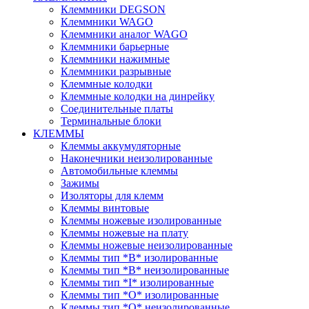
Клеммники DEGSON
Клеммники WAGO
Клеммники аналог WAGO
Клеммники барьерные
Клеммники нажимные
Клеммники разрывные
Клеммные колодки
Клеммные колодки на динрейку
Соединительные платы
Терминальные блоки
КЛЕММЫ
Клеммы аккумуляторные
Наконечники неизолированные
Автомобильные клеммы
Зажимы
Изоляторы для клемм
Клеммы винтовые
Клеммы ножевые изолированные
Клеммы ножевые на плату
Клеммы ножевые неизолированные
Клеммы тип *B* изолированные
Клеммы тип *B* неизолированные
Клеммы тип *I* изолированные
Клеммы тип *O* изолированные
Клеммы тип *O* неизолированные