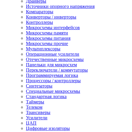
Драйверы
Источники опорного напряжения
Компараторы
Конверторы / инверторы
Контроллеры
Микросхемы интерфейсов
Микросхемы памяти
Микросхемы питания
Микросхемы прочие
Мультиплексоры
Операционные усилители
Отечественные микросхемы
Панельки для микросхем
Переключатели / коммутаторы
Программируемая логика
Процессоры / контроллеры
Синтезаторы
Специальные микросхемы
Стандартная логика
Таймеры
Телеком
Трансиверы
Усилители
ЦАП
Цифровые изоляторы