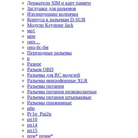
Держатели SIM и карт памяти
Заглушки для разъемов
Изолирующие колпачки
Корпуса к разъемам D-SUB
Модули Keystone Jack
мр1
мрн
онп…
онц-бс-бм
Переходные разъемы
р
Разное
Разъем OBD
Разъемы для RC моделей
Разъемы микрофонные XLR
Разъемы питания
Разъемы питания низковольтные
Разъемы питания штырьковые
Разъемы прижимные
рбн
Рг1н_Рш2н
рп10
рп14
рп15
рпм* рпмм*