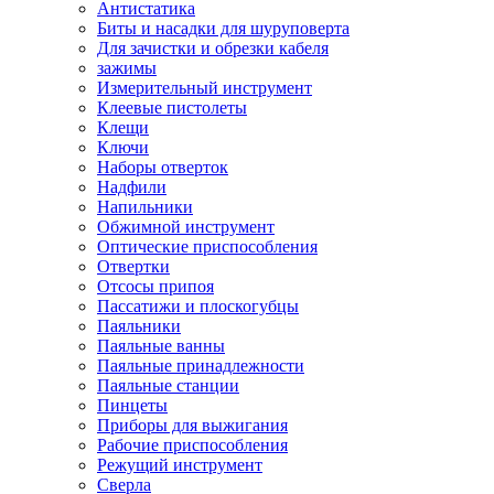
Антистатика
Биты и насадки для шуруповерта
Для зачистки и обрезки кабеля
зажимы
Измерительный инструмент
Клеевые пистолеты
Клещи
Ключи
Наборы отверток
Надфили
Напильники
Обжимной инструмент
Оптические приспособления
Отвертки
Отсосы припоя
Пассатижи и плоскогубцы
Паяльники
Паяльные ванны
Паяльные принадлежности
Паяльные станции
Пинцеты
Приборы для выжигания
Рабочие приспособления
Режущий инструмент
Сверла