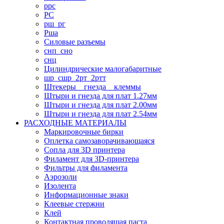
ррс
РС
рш_рг
Рша
Силовые разъемы
снп_сно
снц
Цилиндрические малогабаритные
шр_сшр_2рт_2ртт
Штекеры _ гнезда _ клеммы
Штыри и гнезда для плат 1.27мм
Штыри и гнезда для плат 2.00мм
Штыри и гнезда для плат 2.54мм
РАСХОДНЫЕ МАТЕРИАЛЫ
Маркировочные бирки
Оплетка самозаворачивающаяся
Сопла для 3D принтера
Филамент для 3D-принтера
Фильтры для филамента
Аэрозоли
Изолента
Информационные знаки
Клеевые стержни
Клей
Контактная проводящая паста