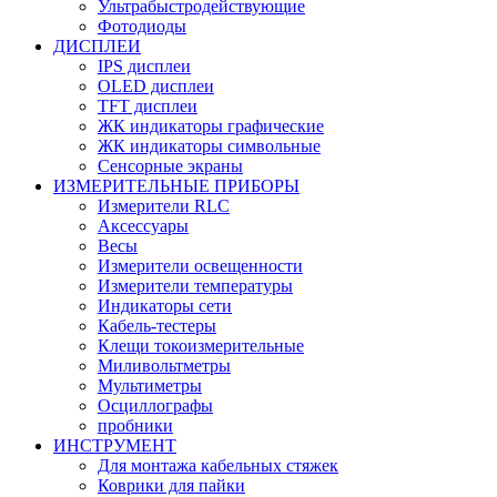
Ультрабыстродействующие
Фотодиоды
ДИСПЛЕИ
IPS дисплеи
OLED дисплеи
TFT дисплеи
ЖК индикаторы графические
ЖК индикаторы символьные
Сенсорные экраны
ИЗМЕРИТЕЛЬНЫЕ ПРИБОРЫ
Измерители RLC
Аксессуары
Весы
Измерители освещенности
Измерители температуры
Индикаторы сети
Кабель-тестеры
Клещи токоизмерительные
Миливольтметры
Мультиметры
Осциллографы
пробники
ИНСТРУМЕНТ
Для монтажа кабельных стяжек
Коврики для пайки