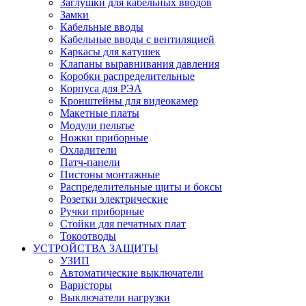
Заглушки для кабельных вводов
Замки
Кабельные вводы
Кабельные вводы с вентиляцией
Каркасы для катушек
Клапаны выравнивания давления
Коробки распределительные
Корпуса для РЭА
Кронштейны для видеокамер
Макетные платы
Модули пельтье
Ножки приборные
Охладители
Патч-панели
Пистоны монтажные
Распределительные щиты и боксы
Розетки электрические
Ручки приборные
Стойки для печатных плат
Токоотводы
УСТРОЙСТВА ЗАЩИТЫ
УЗИП
Автоматические выключатели
Варисторы
Выключатели нагрузки