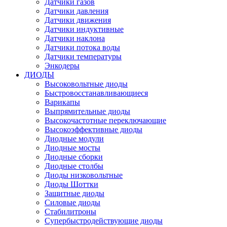
Датчики газов
Датчики давления
Датчики движения
Датчики индуктивные
Датчики наклона
Датчики потока воды
Датчики температуры
Энкодеры
ДИОДЫ
Высоковольтные диоды
Быстровосстанавливающиеся
Варикапы
Выпрямительные диоды
Высокочастотные переключающие
Высокоэффективные диоды
Диодные модули
Диодные мосты
Диодные сборки
Диодные столбы
Диоды низковольтные
Диоды Шоттки
Защитные диоды
Силовые диоды
Стабилитроны
Супербыстродействующие диоды