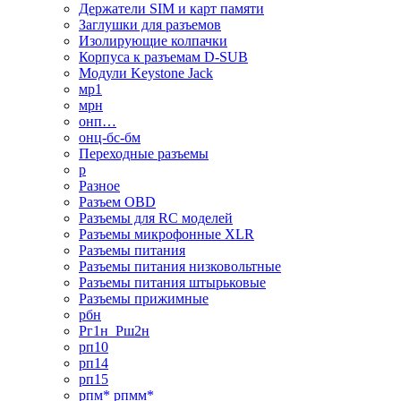
Держатели SIM и карт памяти
Заглушки для разъемов
Изолирующие колпачки
Корпуса к разъемам D-SUB
Модули Keystone Jack
мр1
мрн
онп…
онц-бс-бм
Переходные разъемы
р
Разное
Разъем OBD
Разъемы для RC моделей
Разъемы микрофонные XLR
Разъемы питания
Разъемы питания низковольтные
Разъемы питания штырьковые
Разъемы прижимные
рбн
Рг1н_Рш2н
рп10
рп14
рп15
рпм* рпмм*