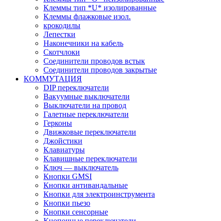
Клеммы тип *U* изолированные
Клеммы флажковые изол.
крокодилы
Лепестки
Наконечники на кабель
Скотчлоки
Соединители проводов встык
Соединители проводов закрытые
КОММУТАЦИЯ
DIP переключатели
Вакуумные выключатели
Выключатели на провод
Галетные переключатели
Герконы
Движковые переключатели
Джойстики
Клавиатуры
Клавишные переключатели
Ключ — выключатель
Кнопки GMSI
Кнопки антивандальные
Кнопки для электроинструмента
Кнопки пьезо
Кнопки сенсорные
Кнопочные переключатели