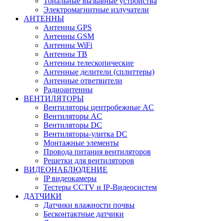
Тональные вызывные устройства
Электромагнитные излучатели
АНТЕННЫ
Антенны GPS
Антенны GSM
Антенны WiFi
Антенны ТВ
Антенны телескопические
Антенные делители (сплиттеры)
Антенные ответвители
Радиоантенны
ВЕНТИЛЯТОРЫ
Вентиляторы центробежные AC
Вентиляторы AC
Вентиляторы DC
Вентиляторы-улитка DC
Монтажные элементы
Провода питания вентиляторов
Решетки для вентиляторов
ВИДЕОНАБЛЮДЕНИЕ
IP видеокамеры
Тестеры CCTV и IP-Видеосистем
ДАТЧИКИ
Датчики влажности почвы
Бесконтактные датчики