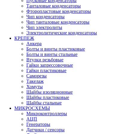
Пусковые конденсаторы
Танталовые конденсаторы
Фторопластовые конденсаторы
Чип конденсаторы
Чип танталовые конденсаторы
Чип электролиты
Электролитические конденсаторы
КРЕПЕЖ
Анкера
Болты и винты пластиковые
Болты и винты стальные
Втулки резьбовые
Гайки запрессовочные
Гайки пластиковые
Саморезы
Такелаж
Хомуты
Шайбы изоляционные
Шайбы пластиковые
Шайбы стальные
МИКРОСХЕМЫ
Микроконтроллеры
АЦП
Генераторы
Датчики / сенсоры