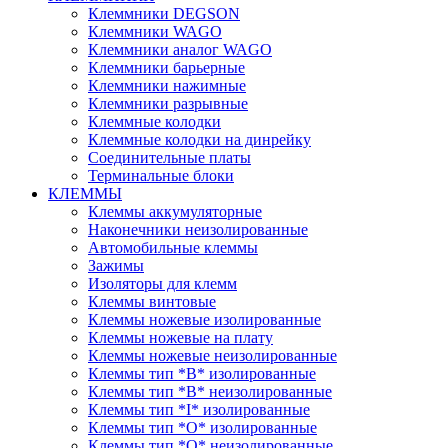
Клеммники DEGSON
Клеммники WAGO
Клеммники аналог WAGO
Клеммники барьерные
Клеммники нажимные
Клеммники разрывные
Клеммные колодки
Клеммные колодки на динрейку
Соединительные платы
Терминальные блоки
КЛЕММЫ
Клеммы аккумуляторные
Наконечники неизолированные
Автомобильные клеммы
Зажимы
Изоляторы для клемм
Клеммы винтовые
Клеммы ножевые изолированные
Клеммы ножевые на плату
Клеммы ножевые неизолированные
Клеммы тип *B* изолированные
Клеммы тип *B* неизолированные
Клеммы тип *I* изолированные
Клеммы тип *O* изолированные
Клеммы тип *O* неизолированные