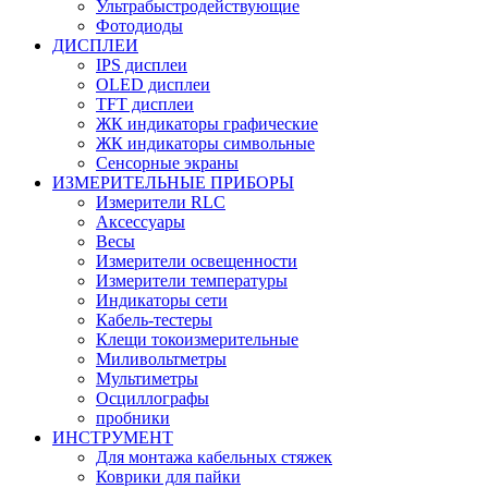
Ультрабыстродействующие
Фотодиоды
ДИСПЛЕИ
IPS дисплеи
OLED дисплеи
TFT дисплеи
ЖК индикаторы графические
ЖК индикаторы символьные
Сенсорные экраны
ИЗМЕРИТЕЛЬНЫЕ ПРИБОРЫ
Измерители RLC
Аксессуары
Весы
Измерители освещенности
Измерители температуры
Индикаторы сети
Кабель-тестеры
Клещи токоизмерительные
Миливольтметры
Мультиметры
Осциллографы
пробники
ИНСТРУМЕНТ
Для монтажа кабельных стяжек
Коврики для пайки