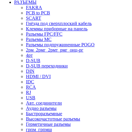
РАЗЪЕМЫ
FAKRA
PCB to PCB
SCART
Гнёзда под сверхплоский кабель
Клеммы приборные на панель
Разъемы FPC/FFC
Разъемы MC
Разъемы подпружиненные POGO
2рм_2рмг_2рмт_рмг_онц-рг
4рт
D-SUB
D-SUB переходники
DIN
HDMI / DVI
IDC
RCA
RJ
USB
Авт. соединители
Аудио разъемы
Быстроразъемные
Высокочастотные разъемы
Герметичные разъемы
грпм_грпмш