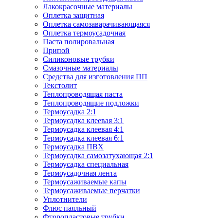
Лакокрасочные материалы
Оплетка защитная
Оплетка самозаварачивающаяся
Оплетка термоусадочная
Паста полировальная
Припой
Силиконовые трубки
Смазочные материалы
Средства для изготовления ПП
Текстолит
Теплопроводящая паста
Теплопроводящие подложки
Термоусадка 2:1
Термоусадка клеевая 3:1
Термоусадка клеевая 4:1
Термоусадка клеевая 6:1
Термоусадка ПВХ
Термоусадка самозатухающая 2:1
Термоусадка специальная
Термоусадочная лента
Термоусаживаемые капы
Термоусаживаемые перчатки
Уплотнители
Флюс паяльный
Фторопластовые трубки