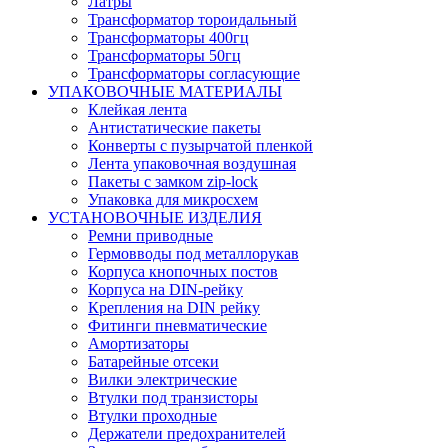
Латры
Трансформатор тороидальный
Трансформаторы 400гц
Трансформаторы 50гц
Трансформаторы согласующие
УПАКОВОЧНЫЕ МАТЕРИАЛЫ
Клейкая лента
Антистатические пакеты
Конверты с пузырчатой пленкой
Лента упаковочная воздушная
Пакеты с замком zip-lock
Упаковка для микросхем
УСТАНОВОЧНЫЕ ИЗДЕЛИЯ
Ремни приводные
Гермовводы под металлорукав
Корпуса кнопочных постов
Корпуса на DIN-рейку
Крепления на DIN рейку
Фитинги пневматические
Амортизаторы
Батарейные отсеки
Вилки электрические
Втулки под транзисторы
Втулки проходные
Держатели предохранителей