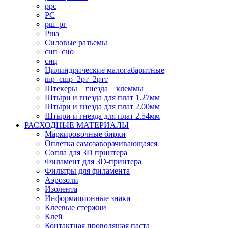
ррс
РС
рш_рг
Рша
Силовые разъемы
снп_сно
снц
Цилиндрические малогабаритные
шр_сшр_2рт_2ртт
Штекеры _ гнезда _ клеммы
Штыри и гнезда для плат 1.27мм
Штыри и гнезда для плат 2.00мм
Штыри и гнезда для плат 2.54мм
РАСХОДНЫЕ МАТЕРИАЛЫ
Маркировочные бирки
Оплетка самозаворачивающаяся
Сопла для 3D принтера
Филамент для 3D-принтера
Фильтры для филамента
Аэрозоли
Изолента
Информационные знаки
Клеевые стержни
Клей
Контактная проводящая паста