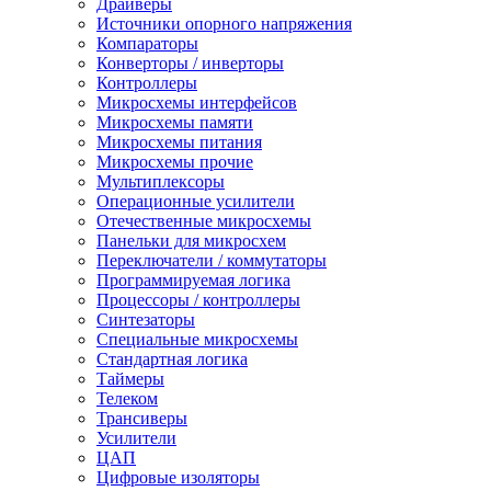
Драйверы
Источники опорного напряжения
Компараторы
Конверторы / инверторы
Контроллеры
Микросхемы интерфейсов
Микросхемы памяти
Микросхемы питания
Микросхемы прочие
Мультиплексоры
Операционные усилители
Отечественные микросхемы
Панельки для микросхем
Переключатели / коммутаторы
Программируемая логика
Процессоры / контроллеры
Синтезаторы
Специальные микросхемы
Стандартная логика
Таймеры
Телеком
Трансиверы
Усилители
ЦАП
Цифровые изоляторы