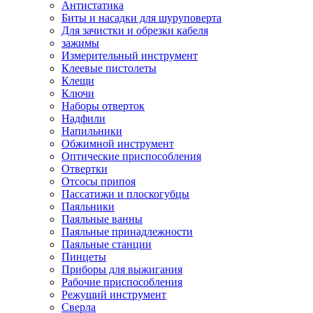
Антистатика
Биты и насадки для шуруповерта
Для зачистки и обрезки кабеля
зажимы
Измерительный инструмент
Клеевые пистолеты
Клещи
Ключи
Наборы отверток
Надфили
Напильники
Обжимной инструмент
Оптические приспособления
Отвертки
Отсосы припоя
Пассатижи и плоскогубцы
Паяльники
Паяльные ванны
Паяльные принадлежности
Паяльные станции
Пинцеты
Приборы для выжигания
Рабочие приспособления
Режущий инструмент
Сверла