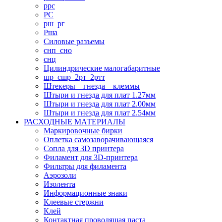
ррс
РС
рш_рг
Рша
Силовые разъемы
снп_сно
снц
Цилиндрические малогабаритные
шр_сшр_2рт_2ртт
Штекеры _ гнезда _ клеммы
Штыри и гнезда для плат 1.27мм
Штыри и гнезда для плат 2.00мм
Штыри и гнезда для плат 2.54мм
РАСХОДНЫЕ МАТЕРИАЛЫ
Маркировочные бирки
Оплетка самозаворачивающаяся
Сопла для 3D принтера
Филамент для 3D-принтера
Фильтры для филамента
Аэрозоли
Изолента
Информационные знаки
Клеевые стержни
Клей
Контактная проводящая паста