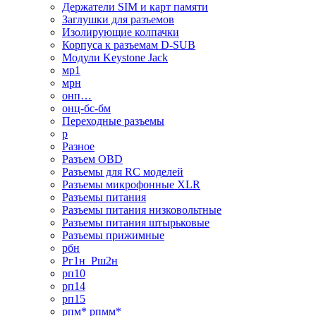
Держатели SIM и карт памяти
Заглушки для разъемов
Изолирующие колпачки
Корпуса к разъемам D-SUB
Модули Keystone Jack
мр1
мрн
онп…
онц-бс-бм
Переходные разъемы
р
Разное
Разъем OBD
Разъемы для RC моделей
Разъемы микрофонные XLR
Разъемы питания
Разъемы питания низковольтные
Разъемы питания штырьковые
Разъемы прижимные
рбн
Рг1н_Рш2н
рп10
рп14
рп15
рпм* рпмм*