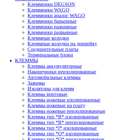
Клеммники DEGSON
Клеммники WAGO
Клеммники аналог WAGO
Клеммники барьерные
Клеммники нажимные
Клеммники разрывные
Клеммные колодки
Клеммные колодки на динрейку
Соединительные платы
Терминальные блоки
КЛЕММЫ
Клеммы аккумуляторные
Наконечники неизолированные
Автомобильные клеммы
Зажимы
Изоляторы для клемм
Клеммы винтовые
Клеммы ножевые изолированные
Клеммы ножевые на плату
Клеммы ножевые неизолированные
Клеммы тип *B* изолированные
Клеммы тип *B* неизолированные
Клеммы тип *I* изолированные
Клеммы тип *O* изолированные
Клеммы тип *O* неизолированные