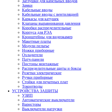
Заглушки для кабельных вводов
Замки
Кабельные вводы
Кабельные вводы с вентиляцией
Каркасы для катушек
Клапаны выравнивания давления
Коробки распределительные
Корпуса для РЭА
Кронштейны для видеокамер
Макетные платы
Модули пельтье
Ножки приборные
Охладители
Патч-панели
Пистоны монтажные
Распределительные щиты и боксы
Розетки электрические
Ручки приборные
Стойки для печатных плат
Токоотводы
УСТРОЙСТВА ЗАЩИТЫ
УЗИП
Автоматические выключатели
Варисторы
Выключатели нагрузки