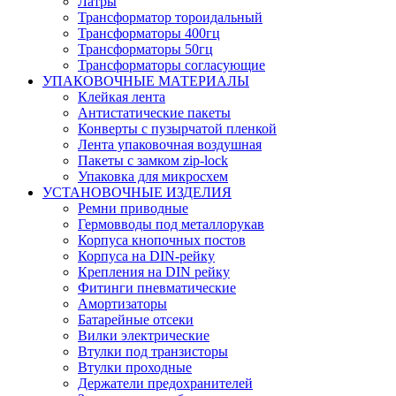
Латры
Трансформатор тороидальный
Трансформаторы 400гц
Трансформаторы 50гц
Трансформаторы согласующие
УПАКОВОЧНЫЕ МАТЕРИАЛЫ
Клейкая лента
Антистатические пакеты
Конверты с пузырчатой пленкой
Лента упаковочная воздушная
Пакеты с замком zip-lock
Упаковка для микросхем
УСТАНОВОЧНЫЕ ИЗДЕЛИЯ
Ремни приводные
Гермовводы под металлорукав
Корпуса кнопочных постов
Корпуса на DIN-рейку
Крепления на DIN рейку
Фитинги пневматические
Амортизаторы
Батарейные отсеки
Вилки электрические
Втулки под транзисторы
Втулки проходные
Держатели предохранителей