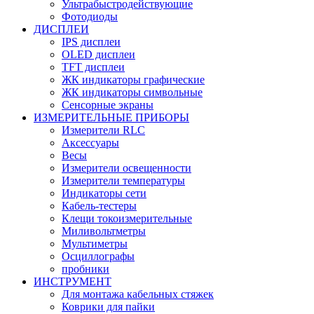
Ультрабыстродействующие
Фотодиоды
ДИСПЛЕИ
IPS дисплеи
OLED дисплеи
TFT дисплеи
ЖК индикаторы графические
ЖК индикаторы символьные
Сенсорные экраны
ИЗМЕРИТЕЛЬНЫЕ ПРИБОРЫ
Измерители RLC
Аксессуары
Весы
Измерители освещенности
Измерители температуры
Индикаторы сети
Кабель-тестеры
Клещи токоизмерительные
Миливольтметры
Мультиметры
Осциллографы
пробники
ИНСТРУМЕНТ
Для монтажа кабельных стяжек
Коврики для пайки