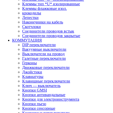
Клеммы тип *U* изолированные
Клеммы флажковые изол.
крокодилы
Лепестки
Наконечники на кабель
Скотчлоки
Соединители проводов встык
Соединители проводов закрытые
КОММУТАЦИЯ
DIP переключатели
Вакуумные выключатели
Выключатели на провод
Галетные переключатели
Герконы
Движковые переключатели
Джойстики
Клавиатуры
Клавишные переключатели
Ключ — выключатель
Кнопки GMSI
Кнопки антивандальные
Кнопки для электроинструмента
Кнопки пьезо
Кнопки сенсорные
Кнопочные переключатели