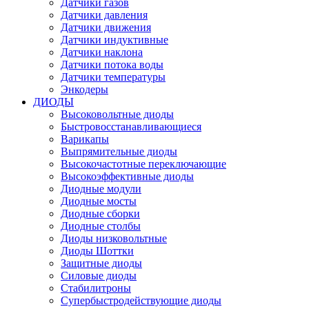
Датчики газов
Датчики давления
Датчики движения
Датчики индуктивные
Датчики наклона
Датчики потока воды
Датчики температуры
Энкодеры
ДИОДЫ
Высоковольтные диоды
Быстровосстанавливающиеся
Варикапы
Выпрямительные диоды
Высокочастотные переключающие
Высокоэффективные диоды
Диодные модули
Диодные мосты
Диодные сборки
Диодные столбы
Диоды низковольтные
Диоды Шоттки
Защитные диоды
Силовые диоды
Стабилитроны
Супербыстродействующие диоды