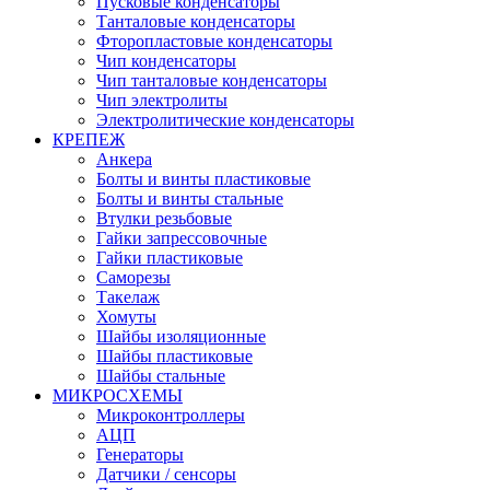
Пусковые конденсаторы
Танталовые конденсаторы
Фторопластовые конденсаторы
Чип конденсаторы
Чип танталовые конденсаторы
Чип электролиты
Электролитические конденсаторы
КРЕПЕЖ
Анкера
Болты и винты пластиковые
Болты и винты стальные
Втулки резьбовые
Гайки запрессовочные
Гайки пластиковые
Саморезы
Такелаж
Хомуты
Шайбы изоляционные
Шайбы пластиковые
Шайбы стальные
МИКРОСХЕМЫ
Микроконтроллеры
АЦП
Генераторы
Датчики / сенсоры