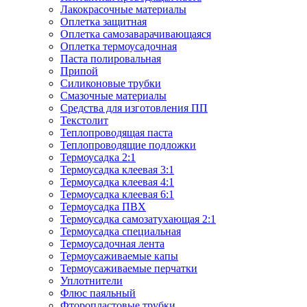
Лакокрасочные материалы
Оплетка защитная
Оплетка самозаварачивающаяся
Оплетка термоусадочная
Паста полировальная
Припой
Силиконовые трубки
Смазочные материалы
Средства для изготовления ПП
Текстолит
Теплопроводящая паста
Теплопроводящие подложки
Термоусадка 2:1
Термоусадка клеевая 3:1
Термоусадка клеевая 4:1
Термоусадка клеевая 6:1
Термоусадка ПВХ
Термоусадка самозатухающая 2:1
Термоусадка специальная
Термоусадочная лента
Термоусаживаемые капы
Термоусаживаемые перчатки
Уплотнители
Флюс паяльный
Фторопластовые трубки