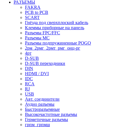
РАЗЪЕМЫ
FAKRA
PCB to PCB
SCART
Гнёзда под сверхплоский кабель
Клеммы приборные на панель
Разъемы FPC/FFC
Разъемы MC
Разъемы подпружиненные POGO
2рм_2рмг_2рмт_рмг_онц-рг
4рт
D-SUB
D-SUB переходники
DIN
HDMI / DVI
IDC
RCA
RJ
USB
Авт. соединители
Аудио разъемы
Быстроразъемные
Высокочастотные разъемы
Герметичные разъемы
грпм_грпмш