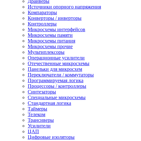
Драйверы
Источники опорного напряжения
Компараторы
Конверторы / инверторы
Контроллеры
Микросхемы интерфейсов
Микросхемы памяти
Микросхемы питания
Микросхемы прочие
Мультиплексоры
Операционные усилители
Отечественные микросхемы
Панельки для микросхем
Переключатели / коммутаторы
Программируемая логика
Процессоры / контроллеры
Синтезаторы
Специальные микросхемы
Стандартная логика
Таймеры
Телеком
Трансиверы
Усилители
ЦАП
Цифровые изоляторы