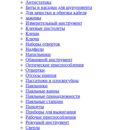
Антистатика
Биты и насадки для шуруповерта
Для зачистки и обрезки кабеля
зажимы
Измерительный инструмент
Клеевые пистолеты
Клещи
Ключи
Наборы отверток
Надфили
Напильники
Обжимной инструмент
Оптические приспособления
Отвертки
Отсосы припоя
Пассатижи и плоскогубцы
Паяльники
Паяльные ванны
Паяльные принадлежности
Паяльные станции
Пинцеты
Приборы для выжигания
Рабочие приспособления
Режущий инструмент
Сверла