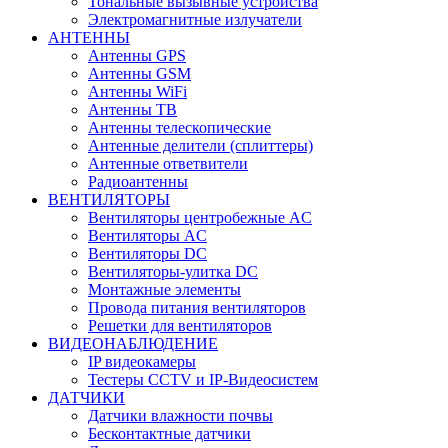
Тональные вызывные устройства
Электромагнитные излучатели
АНТЕННЫ
Антенны GPS
Антенны GSM
Антенны WiFi
Антенны ТВ
Антенны телескопические
Антенные делители (сплиттеры)
Антенные ответвители
Радиоантенны
ВЕНТИЛЯТОРЫ
Вентиляторы центробежные AC
Вентиляторы AC
Вентиляторы DC
Вентиляторы-улитка DC
Монтажные элементы
Провода питания вентиляторов
Решетки для вентиляторов
ВИДЕОНАБЛЮДЕНИЕ
IP видеокамеры
Тестеры CCTV и IP-Видеосистем
ДАТЧИКИ
Датчики влажности почвы
Бесконтактные датчики