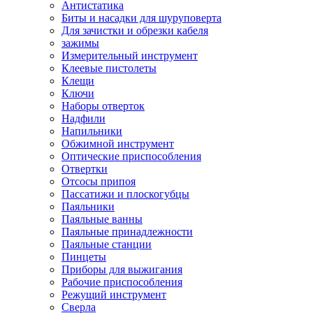
Антистатика
Биты и насадки для шуруповерта
Для зачистки и обрезки кабеля
зажимы
Измерительный инструмент
Клеевые пистолеты
Клещи
Ключи
Наборы отверток
Надфили
Напильники
Обжимной инструмент
Оптические приспособления
Отвертки
Отсосы припоя
Пассатижи и плоскогубцы
Паяльники
Паяльные ванны
Паяльные принадлежности
Паяльные станции
Пинцеты
Приборы для выжигания
Рабочие приспособления
Режущий инструмент
Сверла