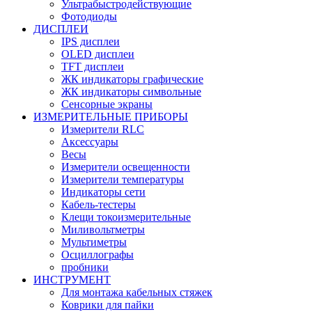
Ультрабыстродействующие
Фотодиоды
ДИСПЛЕИ
IPS дисплеи
OLED дисплеи
TFT дисплеи
ЖК индикаторы графические
ЖК индикаторы символьные
Сенсорные экраны
ИЗМЕРИТЕЛЬНЫЕ ПРИБОРЫ
Измерители RLC
Аксессуары
Весы
Измерители освещенности
Измерители температуры
Индикаторы сети
Кабель-тестеры
Клещи токоизмерительные
Миливольтметры
Мультиметры
Осциллографы
пробники
ИНСТРУМЕНТ
Для монтажа кабельных стяжек
Коврики для пайки