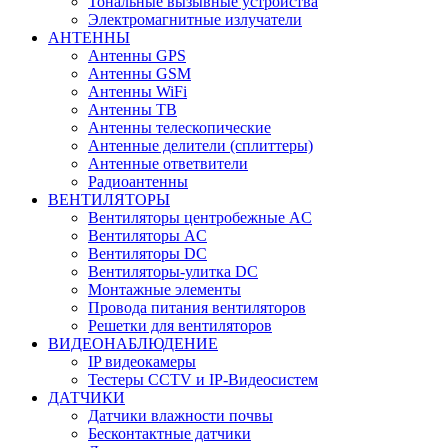
Тональные вызывные устройства
Электромагнитные излучатели
АНТЕННЫ
Антенны GPS
Антенны GSM
Антенны WiFi
Антенны ТВ
Антенны телескопические
Антенные делители (сплиттеры)
Антенные ответвители
Радиоантенны
ВЕНТИЛЯТОРЫ
Вентиляторы центробежные AC
Вентиляторы AC
Вентиляторы DC
Вентиляторы-улитка DC
Монтажные элементы
Провода питания вентиляторов
Решетки для вентиляторов
ВИДЕОНАБЛЮДЕНИЕ
IP видеокамеры
Тестеры CCTV и IP-Видеосистем
ДАТЧИКИ
Датчики влажности почвы
Бесконтактные датчики