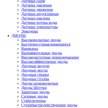
Датчики газов
Датчики давления
Датчики движения
Датчики индуктивные
Датчики наклона
Датчики потока воды
Датчики температуры
Энкодеры
ДИОДЫ
Высоковольтные диоды
Быстровосстанавливающиеся
Варикапы
Выпрямительные диоды
Высокочастотные переключающие
Высокоэффективные диоды
Диодные модули
Диодные мосты
Диодные сборки
Диодные столбы
Диоды низковольтные
Диоды Шоттки
Защитные диоды
Силовые диоды
Стабилитроны
Супербыстродействующие диоды