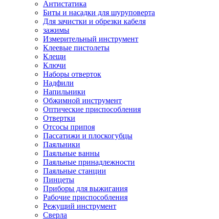
Антистатика
Биты и насадки для шуруповерта
Для зачистки и обрезки кабеля
зажимы
Измерительный инструмент
Клеевые пистолеты
Клещи
Ключи
Наборы отверток
Надфили
Напильники
Обжимной инструмент
Оптические приспособления
Отвертки
Отсосы припоя
Пассатижи и плоскогубцы
Паяльники
Паяльные ванны
Паяльные принадлежности
Паяльные станции
Пинцеты
Приборы для выжигания
Рабочие приспособления
Режущий инструмент
Сверла