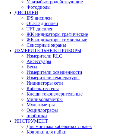
Ультрабыстродействующие
Фотодиоды
ДИСПЛЕИ
IPS дисплеи
OLED дисплеи
TFT дисплеи
ЖК индикаторы графические
ЖК индикаторы символьные
Сенсорные экраны
ИЗМЕРИТЕЛЬНЫЕ ПРИБОРЫ
Измерители RLC
Аксессуары
Весы
Измерители освещенности
Измерители температуры
Индикаторы сети
Кабель-тестеры
Клещи токоизмерительные
Миливольтметры
Мультиметры
Осциллографы
пробники
ИНСТРУМЕНТ
Для монтажа кабельных стяжек
Коврики для пайки