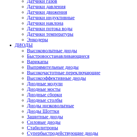
Датчики газов
Датчики давления
Датчики движения
Датчики индуктивные
Датчики наклона
Датчики потока воды
Датчики температуры
Энкодеры
ДИОДЫ
Высоковольтные диоды
Быстровосстанавливающиеся
Варикапы
Выпрямительные диоды
Высокочастотные переключающие
Высокоэффективные диоды
Диодные модули
Диодные мосты
Диодные сборки
Диодные столбы
Диоды низковольтные
Диоды Шоттки
Защитные диоды
Силовые диоды
Стабилитроны
Супербыстродействующие диоды