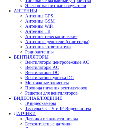
Тональные вызывные устройства
Электромагнитные излучатели
АНТЕННЫ
Антенны GPS
Антенны GSM
Антенны WiFi
Антенны ТВ
Антенны телескопические
Антенные делители (сплиттеры)
Антенные ответвители
Радиоантенны
ВЕНТИЛЯТОРЫ
Вентиляторы центробежные AC
Вентиляторы AC
Вентиляторы DC
Вентиляторы-улитка DC
Монтажные элементы
Провода питания вентиляторов
Решетки для вентиляторов
ВИДЕОНАБЛЮДЕНИЕ
IP видеокамеры
Тестеры CCTV и IP-Видеосистем
ДАТЧИКИ
Датчики влажности почвы
Бесконтактные датчики