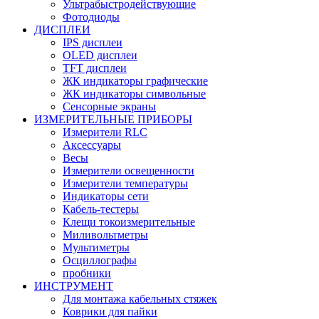
Ультрабыстродействующие
Фотодиоды
ДИСПЛЕИ
IPS дисплеи
OLED дисплеи
TFT дисплеи
ЖК индикаторы графические
ЖК индикаторы символьные
Сенсорные экраны
ИЗМЕРИТЕЛЬНЫЕ ПРИБОРЫ
Измерители RLC
Аксессуары
Весы
Измерители освещенности
Измерители температуры
Индикаторы сети
Кабель-тестеры
Клещи токоизмерительные
Миливольтметры
Мультиметры
Осциллографы
пробники
ИНСТРУМЕНТ
Для монтажа кабельных стяжек
Коврики для пайки