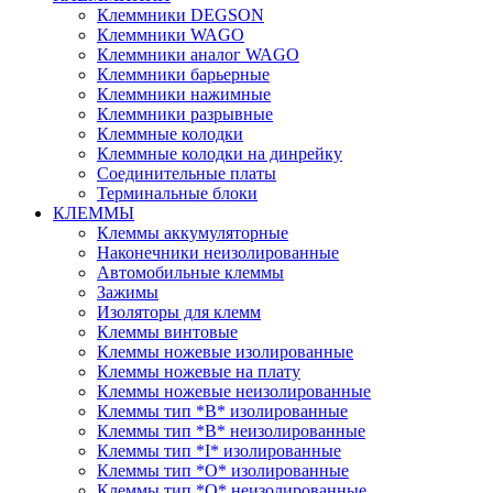
Клеммники DEGSON
Клеммники WAGO
Клеммники аналог WAGO
Клеммники барьерные
Клеммники нажимные
Клеммники разрывные
Клеммные колодки
Клеммные колодки на динрейку
Соединительные платы
Терминальные блоки
КЛЕММЫ
Клеммы аккумуляторные
Наконечники неизолированные
Автомобильные клеммы
Зажимы
Изоляторы для клемм
Клеммы винтовые
Клеммы ножевые изолированные
Клеммы ножевые на плату
Клеммы ножевые неизолированные
Клеммы тип *B* изолированные
Клеммы тип *B* неизолированные
Клеммы тип *I* изолированные
Клеммы тип *O* изолированные
Клеммы тип *O* неизолированные