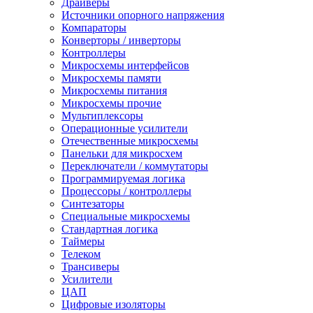
Драйверы
Источники опорного напряжения
Компараторы
Конверторы / инверторы
Контроллеры
Микросхемы интерфейсов
Микросхемы памяти
Микросхемы питания
Микросхемы прочие
Мультиплексоры
Операционные усилители
Отечественные микросхемы
Панельки для микросхем
Переключатели / коммутаторы
Программируемая логика
Процессоры / контроллеры
Синтезаторы
Специальные микросхемы
Стандартная логика
Таймеры
Телеком
Трансиверы
Усилители
ЦАП
Цифровые изоляторы