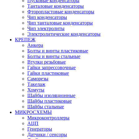
Пусковые конденсаторы
Танталовые конденсаторы
Фторопластовые конденсаторы
Чип конденсаторы
Чип танталовые конденсаторы
Чип электролиты
Электролитические конденсаторы
КРЕПЕЖ
Анкера
Болты и винты пластиковые
Болты и винты стальные
Втулки резьбовые
Гайки запрессовочные
Гайки пластиковые
Саморезы
Такелаж
Хомуты
Шайбы изоляционные
Шайбы пластиковые
Шайбы стальные
МИКРОСХЕМЫ
Микроконтроллеры
АЦП
Генераторы
Датчики / сенсоры