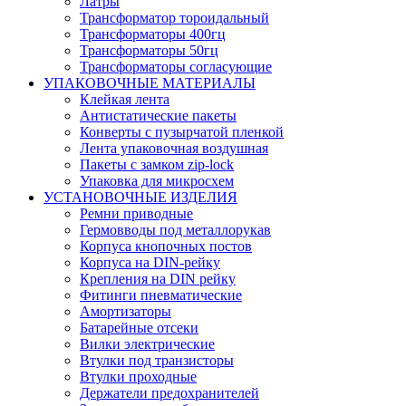
Латры
Трансформатор тороидальный
Трансформаторы 400гц
Трансформаторы 50гц
Трансформаторы согласующие
УПАКОВОЧНЫЕ МАТЕРИАЛЫ
Клейкая лента
Антистатические пакеты
Конверты с пузырчатой пленкой
Лента упаковочная воздушная
Пакеты с замком zip-lock
Упаковка для микросхем
УСТАНОВОЧНЫЕ ИЗДЕЛИЯ
Ремни приводные
Гермовводы под металлорукав
Корпуса кнопочных постов
Корпуса на DIN-рейку
Крепления на DIN рейку
Фитинги пневматические
Амортизаторы
Батарейные отсеки
Вилки электрические
Втулки под транзисторы
Втулки проходные
Держатели предохранителей