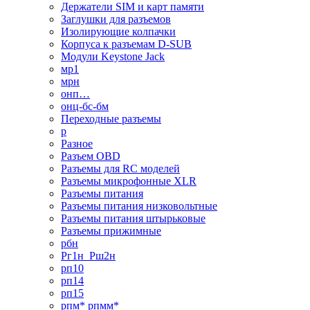
Держатели SIM и карт памяти
Заглушки для разъемов
Изолирующие колпачки
Корпуса к разъемам D-SUB
Модули Keystone Jack
мр1
мрн
онп…
онц-бс-бм
Переходные разъемы
р
Разное
Разъем OBD
Разъемы для RC моделей
Разъемы микрофонные XLR
Разъемы питания
Разъемы питания низковольтные
Разъемы питания штырьковые
Разъемы прижимные
рбн
Рг1н_Рш2н
рп10
рп14
рп15
рпм* рпмм*