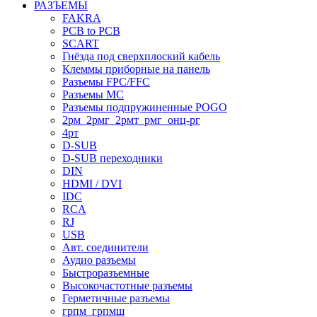
РАЗЪЕМЫ
FAKRA
PCB to PCB
SCART
Гнёзда под сверхплоский кабель
Клеммы приборные на панель
Разъемы FPC/FFC
Разъемы MC
Разъемы подпружиненные POGO
2рм_2рмг_2рмт_рмг_онц-рг
4рт
D-SUB
D-SUB переходники
DIN
HDMI / DVI
IDC
RCA
RJ
USB
Авт. соединители
Аудио разъемы
Быстроразъемные
Высокочастотные разъемы
Герметичные разъемы
грпм_грпмш