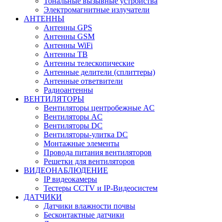
Тональные вызывные устройства
Электромагнитные излучатели
АНТЕННЫ
Антенны GPS
Антенны GSM
Антенны WiFi
Антенны ТВ
Антенны телескопические
Антенные делители (сплиттеры)
Антенные ответвители
Радиоантенны
ВЕНТИЛЯТОРЫ
Вентиляторы центробежные AC
Вентиляторы AC
Вентиляторы DC
Вентиляторы-улитка DC
Монтажные элементы
Провода питания вентиляторов
Решетки для вентиляторов
ВИДЕОНАБЛЮДЕНИЕ
IP видеокамеры
Тестеры CCTV и IP-Видеосистем
ДАТЧИКИ
Датчики влажности почвы
Бесконтактные датчики