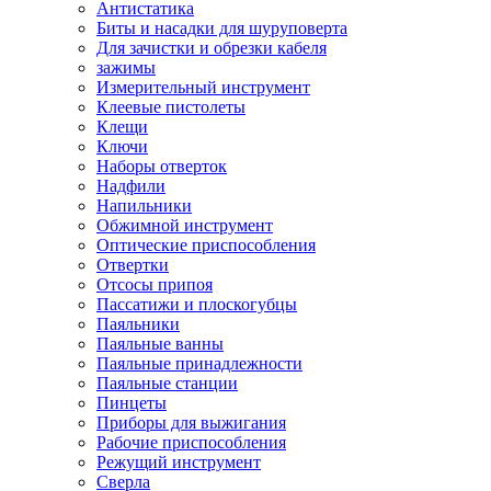
Антистатика
Биты и насадки для шуруповерта
Для зачистки и обрезки кабеля
зажимы
Измерительный инструмент
Клеевые пистолеты
Клещи
Ключи
Наборы отверток
Надфили
Напильники
Обжимной инструмент
Оптические приспособления
Отвертки
Отсосы припоя
Пассатижи и плоскогубцы
Паяльники
Паяльные ванны
Паяльные принадлежности
Паяльные станции
Пинцеты
Приборы для выжигания
Рабочие приспособления
Режущий инструмент
Сверла