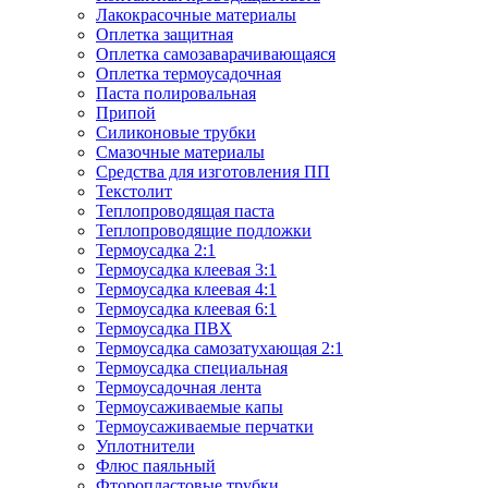
Лакокрасочные материалы
Оплетка защитная
Оплетка самозаварачивающаяся
Оплетка термоусадочная
Паста полировальная
Припой
Силиконовые трубки
Смазочные материалы
Средства для изготовления ПП
Текстолит
Теплопроводящая паста
Теплопроводящие подложки
Термоусадка 2:1
Термоусадка клеевая 3:1
Термоусадка клеевая 4:1
Термоусадка клеевая 6:1
Термоусадка ПВХ
Термоусадка самозатухающая 2:1
Термоусадка специальная
Термоусадочная лента
Термоусаживаемые капы
Термоусаживаемые перчатки
Уплотнители
Флюс паяльный
Фторопластовые трубки