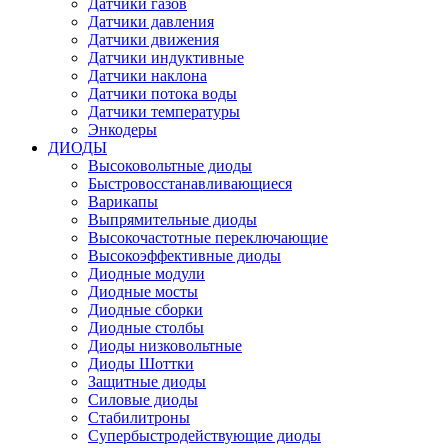
Датчики газов
Датчики давления
Датчики движения
Датчики индуктивные
Датчики наклона
Датчики потока воды
Датчики температуры
Энкодеры
ДИОДЫ
Высоковольтные диоды
Быстровосстанавливающиеся
Варикапы
Выпрямительные диоды
Высокочастотные переключающие
Высокоэффективные диоды
Диодные модули
Диодные мосты
Диодные сборки
Диодные столбы
Диоды низковольтные
Диоды Шоттки
Защитные диоды
Силовые диоды
Стабилитроны
Супербыстродействующие диоды