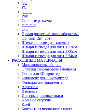
ррс
РС
рш_рг
Рша
Силовые разъемы
снп_сно
снц
Цилиндрические малогабаритные
шр_сшр_2рт_2ртт
Штекеры _ гнезда _ клеммы
Штыри и гнезда для плат 1.27мм
Штыри и гнезда для плат 2.00мм
Штыри и гнезда для плат 2.54мм
РАСХОДНЫЕ МАТЕРИАЛЫ
Маркировочные бирки
Оплетка самозаворачивающаяся
Сопла для 3D принтера
Филамент для 3D-принтера
Фильтры для филамента
Аэрозоли
Изолента
Информационные знаки
Клеевые стержни
Клей
Контактная проводящая паста