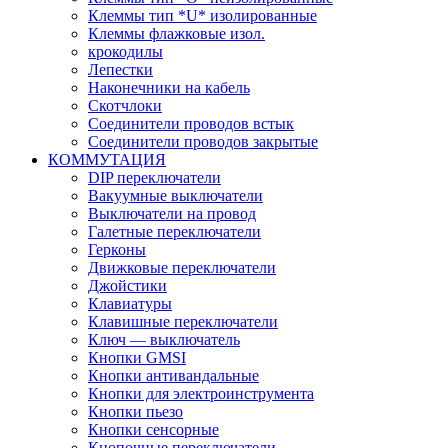
Клеммы тип *U* изолированные
Клеммы флажковые изол.
крокодилы
Лепестки
Наконечники на кабель
Скотчлоки
Соединители проводов встык
Соединители проводов закрытые
КОММУТАЦИЯ
DIP переключатели
Вакуумные выключатели
Выключатели на провод
Галетные переключатели
Герконы
Движковые переключатели
Джойстики
Клавиатуры
Клавишные переключатели
Ключ — выключатель
Кнопки GMSI
Кнопки антивандальные
Кнопки для электроинструмента
Кнопки пьезо
Кнопки сенсорные
Кнопочные переключатели