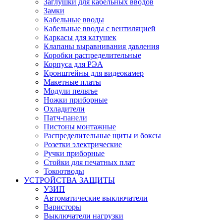
Заглушки для кабельных вводов
Замки
Кабельные вводы
Кабельные вводы с вентиляцией
Каркасы для катушек
Клапаны выравнивания давления
Коробки распределительные
Корпуса для РЭА
Кронштейны для видеокамер
Макетные платы
Модули пельтье
Ножки приборные
Охладители
Патч-панели
Пистоны монтажные
Распределительные щиты и боксы
Розетки электрические
Ручки приборные
Стойки для печатных плат
Токоотводы
УСТРОЙСТВА ЗАЩИТЫ
УЗИП
Автоматические выключатели
Варисторы
Выключатели нагрузки