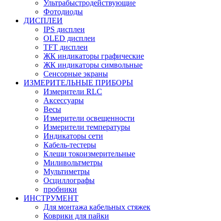
Ультрабыстродействующие
Фотодиоды
ДИСПЛЕИ
IPS дисплеи
OLED дисплеи
TFT дисплеи
ЖК индикаторы графические
ЖК индикаторы символьные
Сенсорные экраны
ИЗМЕРИТЕЛЬНЫЕ ПРИБОРЫ
Измерители RLC
Аксессуары
Весы
Измерители освещенности
Измерители температуры
Индикаторы сети
Кабель-тестеры
Клещи токоизмерительные
Миливольтметры
Мультиметры
Осциллографы
пробники
ИНСТРУМЕНТ
Для монтажа кабельных стяжек
Коврики для пайки