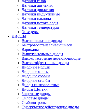
Датчики газов
Датчики давления
Датчики движения
Датчики индуктивные
Датчики наклона
Датчики потока воды
Датчики температуры
Энкодеры
ДИОДЫ
Высоковольтные диоды
Быстровосстанавливающиеся
Варикапы
Выпрямительные диоды
Высокочастотные переключающие
Высокоэффективные диоды
Диодные модули
Диодные мосты
Диодные сборки
Диодные столбы
Диоды низковольтные
Диоды Шоттки
Защитные диоды
Силовые диоды
Стабилитроны
Супербыстродействующие диоды