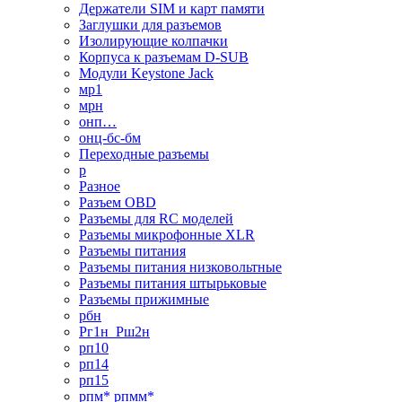
Держатели SIM и карт памяти
Заглушки для разъемов
Изолирующие колпачки
Корпуса к разъемам D-SUB
Модули Keystone Jack
мр1
мрн
онп…
онц-бс-бм
Переходные разъемы
р
Разное
Разъем OBD
Разъемы для RC моделей
Разъемы микрофонные XLR
Разъемы питания
Разъемы питания низковольтные
Разъемы питания штырьковые
Разъемы прижимные
рбн
Рг1н_Рш2н
рп10
рп14
рп15
рпм* рпмм*