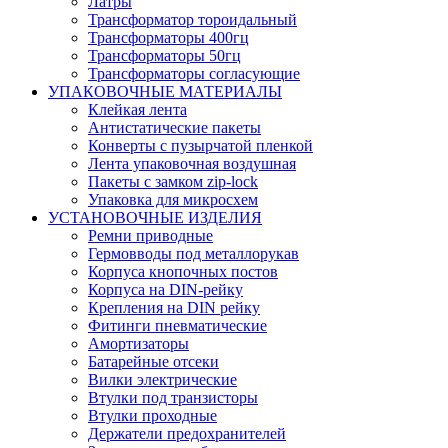
Латры
Трансформатор тороидальный
Трансформаторы 400гц
Трансформаторы 50гц
Трансформаторы согласующие
УПАКОВОЧНЫЕ МАТЕРИАЛЫ
Клейкая лента
Антистатические пакеты
Конверты с пузырчатой пленкой
Лента упаковочная воздушная
Пакеты с замком zip-lock
Упаковка для микросхем
УСТАНОВОЧНЫЕ ИЗДЕЛИЯ
Ремни приводные
Гермовводы под металлорукав
Корпуса кнопочных постов
Корпуса на DIN-рейку
Крепления на DIN рейку
Фитинги пневматические
Амортизаторы
Батарейные отсеки
Вилки электрические
Втулки под транзисторы
Втулки проходные
Держатели предохранителей