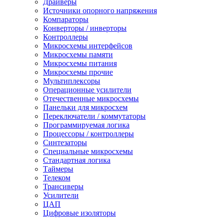
Драйверы
Источники опорного напряжения
Компараторы
Конверторы / инверторы
Контроллеры
Микросхемы интерфейсов
Микросхемы памяти
Микросхемы питания
Микросхемы прочие
Мультиплексоры
Операционные усилители
Отечественные микросхемы
Панельки для микросхем
Переключатели / коммутаторы
Программируемая логика
Процессоры / контроллеры
Синтезаторы
Специальные микросхемы
Стандартная логика
Таймеры
Телеком
Трансиверы
Усилители
ЦАП
Цифровые изоляторы