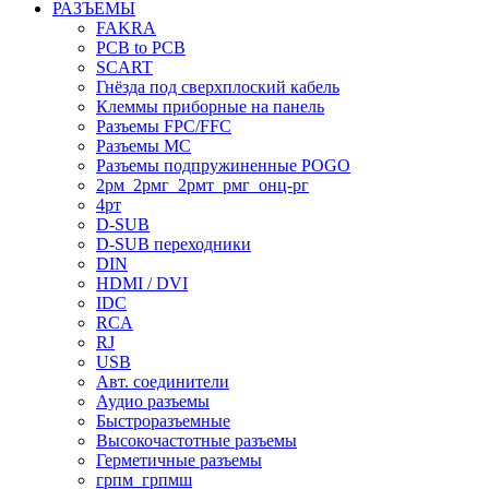
РАЗЪЕМЫ
FAKRA
PCB to PCB
SCART
Гнёзда под сверхплоский кабель
Клеммы приборные на панель
Разъемы FPC/FFC
Разъемы MC
Разъемы подпружиненные POGO
2рм_2рмг_2рмт_рмг_онц-рг
4рт
D-SUB
D-SUB переходники
DIN
HDMI / DVI
IDC
RCA
RJ
USB
Авт. соединители
Аудио разъемы
Быстроразъемные
Высокочастотные разъемы
Герметичные разъемы
грпм_грпмш