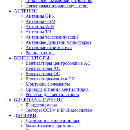
Тональные вызывные устройства
Электромагнитные излучатели
АНТЕННЫ
Антенны GPS
Антенны GSM
Антенны WiFi
Антенны ТВ
Антенны телескопические
Антенные делители (сплиттеры)
Антенные ответвители
Радиоантенны
ВЕНТИЛЯТОРЫ
Вентиляторы центробежные AC
Вентиляторы AC
Вентиляторы DC
Вентиляторы-улитка DC
Монтажные элементы
Провода питания вентиляторов
Решетки для вентиляторов
ВИДЕОНАБЛЮДЕНИЕ
IP видеокамеры
Тестеры CCTV и IP-Видеосистем
ДАТЧИКИ
Датчики влажности почвы
Бесконтактные датчики