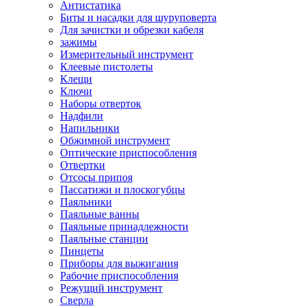
Антистатика
Биты и насадки для шуруповерта
Для зачистки и обрезки кабеля
зажимы
Измерительный инструмент
Клеевые пистолеты
Клещи
Ключи
Наборы отверток
Надфили
Напильники
Обжимной инструмент
Оптические приспособления
Отвертки
Отсосы припоя
Пассатижи и плоскогубцы
Паяльники
Паяльные ванны
Паяльные принадлежности
Паяльные станции
Пинцеты
Приборы для выжигания
Рабочие приспособления
Режущий инструмент
Сверла