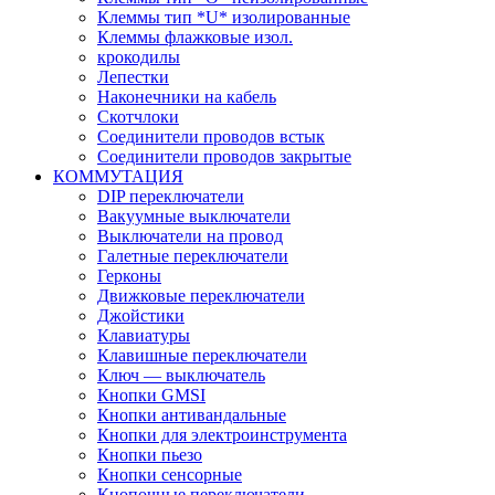
Клеммы тип *U* изолированные
Клеммы флажковые изол.
крокодилы
Лепестки
Наконечники на кабель
Скотчлоки
Соединители проводов встык
Соединители проводов закрытые
КОММУТАЦИЯ
DIP переключатели
Вакуумные выключатели
Выключатели на провод
Галетные переключатели
Герконы
Движковые переключатели
Джойстики
Клавиатуры
Клавишные переключатели
Ключ — выключатель
Кнопки GMSI
Кнопки антивандальные
Кнопки для электроинструмента
Кнопки пьезо
Кнопки сенсорные
Кнопочные переключатели