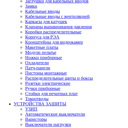
Заглушки для кабельных вводов
Замки
Кабельные вводы
Кабельные вводы с вентиляцией
Каркасы для катушек
Клапаны выравнивания давления
Коробки распределительные
Корпуса для РЭА
Кронштейны для видеокамер
Макетные платы
Модули пельтье
Ножки приборные
Охладители
Патч-панели
Пистоны монтажные
Распределительные щиты и боксы
Розетки электрические
Ручки приборные
Стойки для печатных плат
Токоотводы
УСТРОЙСТВА ЗАЩИТЫ
УЗИП
Автоматические выключатели
Варисторы
Выключатели нагрузки