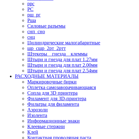
ррс
РС
рш_рг
Рша
Силовые разъемы
снп_сно
снц
Цилиндрические малогабаритные
шр_сшр_2рт_2ртт
Штекеры _ гнезда _ клеммы
Штыри и гнезда для плат 1.27мм
Штыри и гнезда для плат 2.00мм
Штыри и гнезда для плат 2.54мм
РАСХОДНЫЕ МАТЕРИАЛЫ
Маркировочные бирки
Оплетка самозаворачивающаяся
Сопла для 3D принтера
Филамент для 3D-принтера
Фильтры для филамента
Аэрозоли
Изолента
Информационные знаки
Клеевые стержни
Клей
Контактная проводящая паста