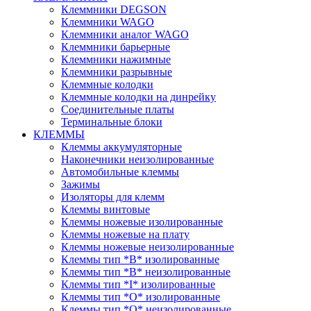
Клеммники DEGSON
Клеммники WAGO
Клеммники аналог WAGO
Клеммники барьерные
Клеммники нажимные
Клеммники разрывные
Клеммные колодки
Клеммные колодки на динрейку
Соединительные платы
Терминальные блоки
КЛЕММЫ
Клеммы аккумуляторные
Наконечники неизолированные
Автомобильные клеммы
Зажимы
Изоляторы для клемм
Клеммы винтовые
Клеммы ножевые изолированные
Клеммы ножевые на плату
Клеммы ножевые неизолированные
Клеммы тип *B* изолированные
Клеммы тип *B* неизолированные
Клеммы тип *I* изолированные
Клеммы тип *O* изолированные
Клеммы тип *O* неизолированные