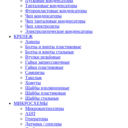
Пусковые конденсаторы
Танталовые конденсаторы
Фторопластовые конденсаторы
Чип конденсаторы
Чип танталовые конденсаторы
Чип электролиты
Электролитические конденсаторы
КРЕПЕЖ
Анкера
Болты и винты пластиковые
Болты и винты стальные
Втулки резьбовые
Гайки запрессовочные
Гайки пластиковые
Саморезы
Такелаж
Хомуты
Шайбы изоляционные
Шайбы пластиковые
Шайбы стальные
МИКРОСХЕМЫ
Микроконтроллеры
АЦП
Генераторы
Датчики / сенсоры