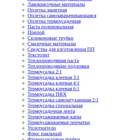
Лакокрасочные материалы
Оплетка защитная
Оплетка самозаварачивающаяся
Оплетка термоусадочная
Паста полировальная
Припой
Силиконовые трубки
Смазочные материалы
Средства для изготовления ПП
Текстолит
Теплопроводящая паста
Теплопроводящие подложки
Термоусадка 2:1
Термоусадка клеевая 3:1
Термоусадка клеевая 4:1
Термоусадка клеевая 6:1
Термоусадка ПВХ
Термоусадка самозатухающая 2:1
Термоусадка специальная
Термоусадочная лента
Термоусаживаемые капы
Термоусаживаемые перчатки
Уплотнители
Флюс паяльный
Фторопластовые трубки