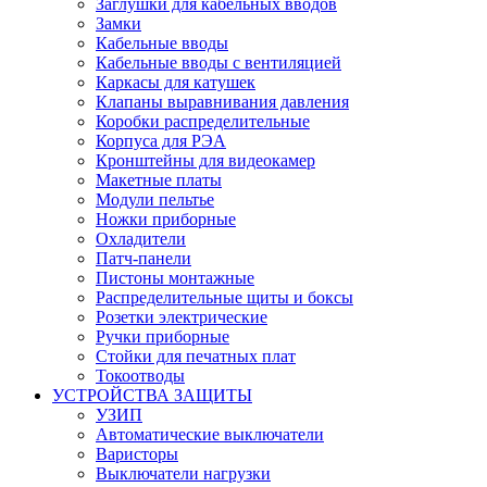
Заглушки для кабельных вводов
Замки
Кабельные вводы
Кабельные вводы с вентиляцией
Каркасы для катушек
Клапаны выравнивания давления
Коробки распределительные
Корпуса для РЭА
Кронштейны для видеокамер
Макетные платы
Модули пельтье
Ножки приборные
Охладители
Патч-панели
Пистоны монтажные
Распределительные щиты и боксы
Розетки электрические
Ручки приборные
Стойки для печатных плат
Токоотводы
УСТРОЙСТВА ЗАЩИТЫ
УЗИП
Автоматические выключатели
Варисторы
Выключатели нагрузки