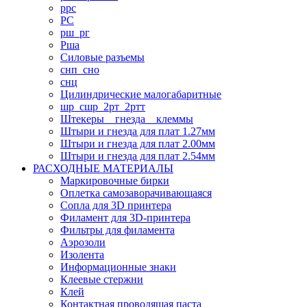
ррс
РС
рш_рг
Рша
Силовые разъемы
снп_сно
снц
Цилиндрические малогабаритные
шр_сшр_2рт_2ртт
Штекеры _ гнезда _ клеммы
Штыри и гнезда для плат 1.27мм
Штыри и гнезда для плат 2.00мм
Штыри и гнезда для плат 2.54мм
РАСХОДНЫЕ МАТЕРИАЛЫ
Маркировочные бирки
Оплетка самозаворачивающаяся
Сопла для 3D принтера
Филамент для 3D-принтера
Фильтры для филамента
Аэрозоли
Изолента
Информационные знаки
Клеевые стержни
Клей
Контактная проводящая паста