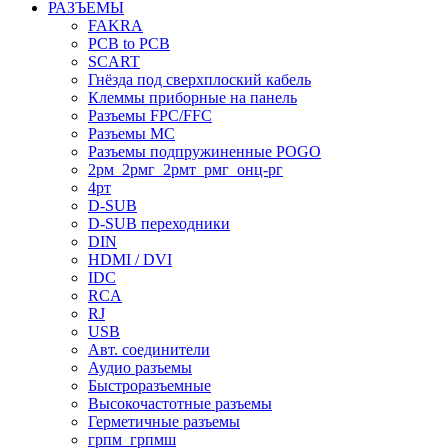
РАЗЪЕМЫ
FAKRA
PCB to PCB
SCART
Гнёзда под сверхплоский кабель
Клеммы приборные на панель
Разъемы FPC/FFC
Разъемы MC
Разъемы подпружиненные POGO
2рм_2рмг_2рмт_рмг_онц-рг
4рт
D-SUB
D-SUB переходники
DIN
HDMI / DVI
IDC
RCA
RJ
USB
Авт. соединители
Аудио разъемы
Быстроразъемные
Высокочастотные разъемы
Герметичные разъемы
грпм_грпмш