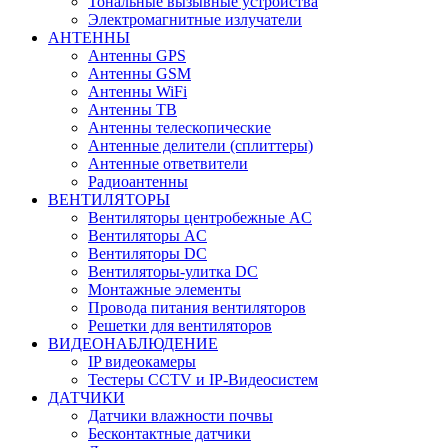
Тональные вызывные устройства
Электромагнитные излучатели
АНТЕННЫ
Антенны GPS
Антенны GSM
Антенны WiFi
Антенны ТВ
Антенны телескопические
Антенные делители (сплиттеры)
Антенные ответвители
Радиоантенны
ВЕНТИЛЯТОРЫ
Вентиляторы центробежные AC
Вентиляторы AC
Вентиляторы DC
Вентиляторы-улитка DC
Монтажные элементы
Провода питания вентиляторов
Решетки для вентиляторов
ВИДЕОНАБЛЮДЕНИЕ
IP видеокамеры
Тестеры CCTV и IP-Видеосистем
ДАТЧИКИ
Датчики влажности почвы
Бесконтактные датчики