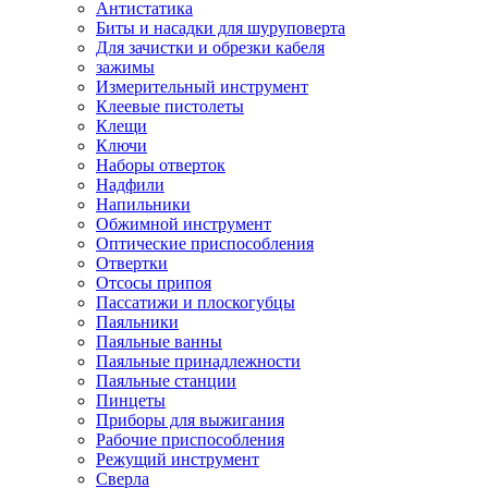
Антистатика
Биты и насадки для шуруповерта
Для зачистки и обрезки кабеля
зажимы
Измерительный инструмент
Клеевые пистолеты
Клещи
Ключи
Наборы отверток
Надфили
Напильники
Обжимной инструмент
Оптические приспособления
Отвертки
Отсосы припоя
Пассатижи и плоскогубцы
Паяльники
Паяльные ванны
Паяльные принадлежности
Паяльные станции
Пинцеты
Приборы для выжигания
Рабочие приспособления
Режущий инструмент
Сверла