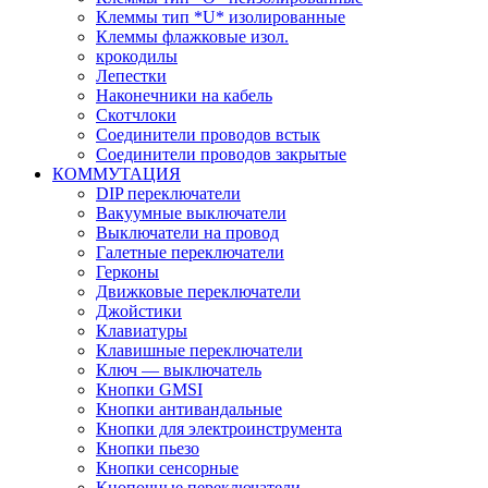
Клеммы тип *U* изолированные
Клеммы флажковые изол.
крокодилы
Лепестки
Наконечники на кабель
Скотчлоки
Соединители проводов встык
Соединители проводов закрытые
КОММУТАЦИЯ
DIP переключатели
Вакуумные выключатели
Выключатели на провод
Галетные переключатели
Герконы
Движковые переключатели
Джойстики
Клавиатуры
Клавишные переключатели
Ключ — выключатель
Кнопки GMSI
Кнопки антивандальные
Кнопки для электроинструмента
Кнопки пьезо
Кнопки сенсорные
Кнопочные переключатели