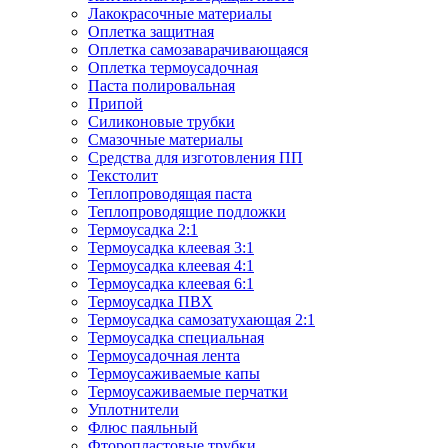
Лакокрасочные материалы
Оплетка защитная
Оплетка самозаварачивающаяся
Оплетка термоусадочная
Паста полировальная
Припой
Силиконовые трубки
Смазочные материалы
Средства для изготовления ПП
Текстолит
Теплопроводящая паста
Теплопроводящие подложки
Термоусадка 2:1
Термоусадка клеевая 3:1
Термоусадка клеевая 4:1
Термоусадка клеевая 6:1
Термоусадка ПВХ
Термоусадка самозатухающая 2:1
Термоусадка специальная
Термоусадочная лента
Термоусаживаемые капы
Термоусаживаемые перчатки
Уплотнители
Флюс паяльный
Фторопластовые трубки