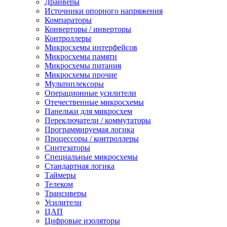
Драйверы
Источники опорного напряжения
Компараторы
Конверторы / инверторы
Контроллеры
Микросхемы интерфейсов
Микросхемы памяти
Микросхемы питания
Микросхемы прочие
Мультиплексоры
Операционные усилители
Отечественные микросхемы
Панельки для микросхем
Переключатели / коммутаторы
Программируемая логика
Процессоры / контроллеры
Синтезаторы
Специальные микросхемы
Стандартная логика
Таймеры
Телеком
Трансиверы
Усилители
ЦАП
Цифровые изоляторы