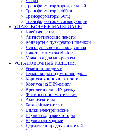
Латры
Трансформатор тороидальный
Трансформаторы 400гц
Трансформаторы 50гц
Трансформаторы согласующие
УПАКОВОЧНЫЕ МАТЕРИАЛЫ
Клейкая лента
Антистатические пакеты
Конверты с пузырчатой пленкой
Лента упаковочная воздушная
Пакеты с замком zip-lock
Упаковка для микросхем
УСТАНОВОЧНЫЕ ИЗДЕЛИЯ
Ремни приводные
Гермовводы под металлорукав
Корпуса кнопочных постов
Корпуса на DIN-рейку
Крепления на DIN рейку
Фитинги пневматические
Амортизаторы
Батарейные отсеки
Вилки электрические
Втулки под транзисторы
Втулки проходные
Держатели предохранителей