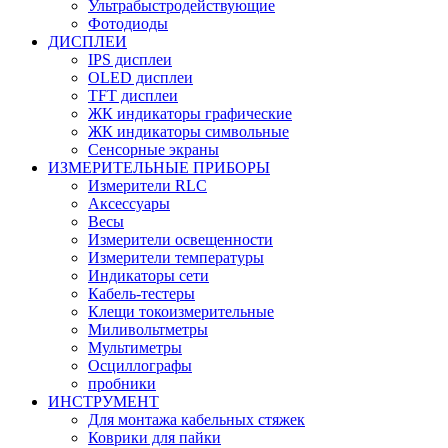
Ультрабыстродействующие
Фотодиоды
ДИСПЛЕИ
IPS дисплеи
OLED дисплеи
TFT дисплеи
ЖК индикаторы графические
ЖК индикаторы символьные
Сенсорные экраны
ИЗМЕРИТЕЛЬНЫЕ ПРИБОРЫ
Измерители RLC
Аксессуары
Весы
Измерители освещенности
Измерители температуры
Индикаторы сети
Кабель-тестеры
Клещи токоизмерительные
Миливольтметры
Мультиметры
Осциллографы
пробники
ИНСТРУМЕНТ
Для монтажа кабельных стяжек
Коврики для пайки