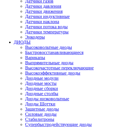
Датчики газов
Датчики давления
Датчики движения
Датчики индуктивные
Датчики наклона
Датчики потока воды
Датчики температуры
Энкодеры
ДИОДЫ
Высоковольтные диоды
Быстровосстанавливающиеся
Варикапы
Выпрямительные диоды
Высокочастотные переключающие
Высокоэффективные диоды
Диодные модули
Диодные мосты
Диодные сборки
Диодные столбы
Диоды низковольтные
Диоды Шоттки
Защитные диоды
Силовые диоды
Стабилитроны
Супербыстродействующие диоды