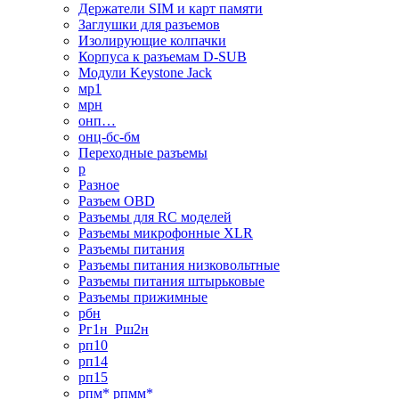
Держатели SIM и карт памяти
Заглушки для разъемов
Изолирующие колпачки
Корпуса к разъемам D-SUB
Модули Keystone Jack
мр1
мрн
онп…
онц-бс-бм
Переходные разъемы
р
Разное
Разъем OBD
Разъемы для RC моделей
Разъемы микрофонные XLR
Разъемы питания
Разъемы питания низковольтные
Разъемы питания штырьковые
Разъемы прижимные
рбн
Рг1н_Рш2н
рп10
рп14
рп15
рпм* рпмм*