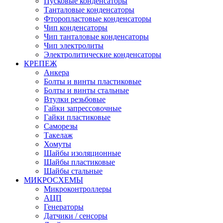
Пусковые конденсаторы
Танталовые конденсаторы
Фторопластовые конденсаторы
Чип конденсаторы
Чип танталовые конденсаторы
Чип электролиты
Электролитические конденсаторы
КРЕПЕЖ
Анкера
Болты и винты пластиковые
Болты и винты стальные
Втулки резьбовые
Гайки запрессовочные
Гайки пластиковые
Саморезы
Такелаж
Хомуты
Шайбы изоляционные
Шайбы пластиковые
Шайбы стальные
МИКРОСХЕМЫ
Микроконтроллеры
АЦП
Генераторы
Датчики / сенсоры