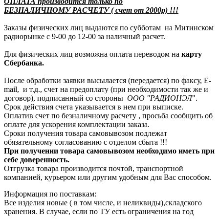
ОПЛАТА производится только по
БЕЗНАЛИЧНОМУ РАСЧЕТУ ( счет от 2000р) !!!
Заказы физических лиц выдаются по субботам на Митинском
радиорынке с 9-00 до 12-00 за наличный расчет.
Для физических лиц возможна оплата переводом на
карту
Сбербанка.
После обработки заявки высылается (передается) по факсу, E-
mail, и т.д., счет на предоплату (при необходимости так же и
договор), подписанный со стороны
ООО "РАДИОНЭЛ
".
Срок действия счета указывается в нем при выписке.
Оплатив счет по безналичному расчету , просьба сообщить об
оплате для ускорения комплектации заказа.
Сроки получения товара самовывозом подлежат
обязательному согласованию с отделом сбыта !!!
При получении товара самовывозом необходимо иметь при
себе доверенность.
Отгрузка товара производится почтой, транспортной
компанией, курьером или другим удобным для Вас способом.
Информация по поставкам:
Все изделия новые ( в том числе, и неликвиды),складского
хранения. В случае, если по ТУ есть ограничения на год