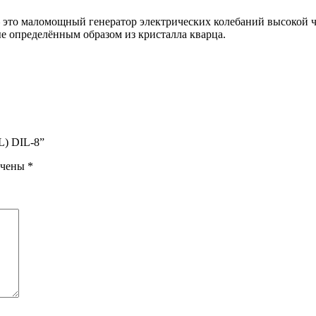
о маломощный генератор электрических колебаний высокой час
е определённым образом из кристалла кварца.
L) DIL-8”
ечены
*