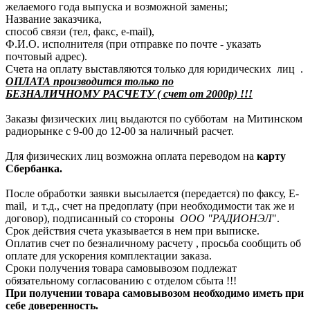
желаемого года выпуска и возможной замены;
Название заказчика,
способ связи (тел, факс, e-mail),
Ф.И.О. исполнителя (при отправке по почте - указать
почтовый адрес).
Счета на оплату выставляются только для юридических лиц .
ОПЛАТА производится только по
БЕЗНАЛИЧНОМУ РАСЧЕТУ ( счет от 2000р) !!!
Заказы физических лиц выдаются по субботам на Митинском
радиорынке с 9-00 до 12-00 за наличный расчет.
Для физических лиц возможна оплата переводом на
карту
Сбербанка.
После обработки заявки высылается (передается) по факсу, E-
mail, и т.д., счет на предоплату (при необходимости так же и
договор), подписанный со стороны
ООО "РАДИОНЭЛ
".
Срок действия счета указывается в нем при выписке.
Оплатив счет по безналичному расчету , просьба сообщить об
оплате для ускорения комплектации заказа.
Сроки получения товара самовывозом подлежат
обязательному согласованию с отделом сбыта !!!
При получении товара самовывозом необходимо иметь при
себе доверенность.