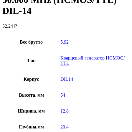
DIL-14
52,24
₽
Вес брутто
5.92
Кварцевый генератор HCMOC/
Тип
TTL
Корпус
DIL14
Высота, мм
54
Ширина, мм
12,8
Глубина,мм
20,4