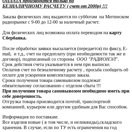
ОПЛАТА производится только по
БЕЗНАЛИЧНОМУ РАСЧЕТУ ( счет от 2000р) !!!
Заказы физических лиц выдаются по субботам на Митинском
радиорынке с 9-00 до 12-00 за наличный расчет.
Для физических лиц возможна оплата переводом на
карту
Сбербанка.
После обработки заявки высылается (передается) по факсу, E-
mail, и т.д., счет на предоплату (при необходимости так же и
договор), подписанный со стороны
ООО "РАДИОНЭЛ
".
Срок действия счета указывается в нем при выписке.
Оплатив счет по безналичному расчету , просьба сообщить об
оплате для ускорения комплектации заказа.
Сроки получения товара самовывозом подлежат
обязательному согласованию с отделом сбыта !!!
При получении товара самовывозом необходимо иметь при
себе доверенность.
Отгрузка товара производится почтой, транспортной
компанией, курьером или другим удобным для Вас способом.
Информация по поставкам:
Все изделия новые ( в том числе, и неликвиды),складского
хранения. В случае, если по ТУ есть ограничения на год