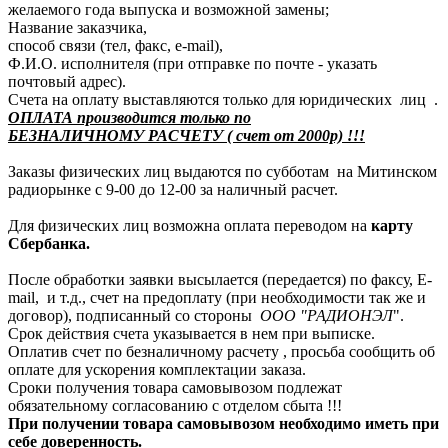
желаемого года выпуска и возможной замены;
Название заказчика,
способ связи (тел, факс, e-mail),
Ф.И.О. исполнителя (при отправке по почте - указать
почтовый адрес).
Счета на оплату выставляются только для юридических лиц .
ОПЛАТА производится только по
БЕЗНАЛИЧНОМУ РАСЧЕТУ ( счет от 2000р) !!!
Заказы физических лиц выдаются по субботам на Митинском
радиорынке с 9-00 до 12-00 за наличный расчет.
Для физических лиц возможна оплата переводом на
карту
Сбербанка.
После обработки заявки высылается (передается) по факсу, E-
mail, и т.д., счет на предоплату (при необходимости так же и
договор), подписанный со стороны
ООО "РАДИОНЭЛ
".
Срок действия счета указывается в нем при выписке.
Оплатив счет по безналичному расчету , просьба сообщить об
оплате для ускорения комплектации заказа.
Сроки получения товара самовывозом подлежат
обязательному согласованию с отделом сбыта !!!
При получении товара самовывозом необходимо иметь при
себе доверенность.