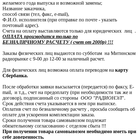
желаемого года выпуска и возможной замены;
Название заказчика,
способ связи (тел, факс, e-mail),
Ф.И.О. исполнителя (при отправке по почте - указать
почтовый адрес).
Счета на оплату выставляются только для юридических лиц .
ОПЛАТА производится только по
БЕЗНАЛИЧНОМУ РАСЧЕТУ ( счет от 2000р) !!!
Заказы физических лиц выдаются по субботам на Митинском
радиорынке с 9-00 до 12-00 за наличный расчет.
Для физических лиц возможна оплата переводом на
карту
Сбербанка.
После обработки заявки высылается (передается) по факсу, E-
mail, и т.д., счет на предоплату (при необходимости так же и
договор), подписанный со стороны
ООО "РАДИОНЭЛ
".
Срок действия счета указывается в нем при выписке.
Оплатив счет по безналичному расчету , просьба сообщить об
оплате для ускорения комплектации заказа.
Сроки получения товара самовывозом подлежат
обязательному согласованию с отделом сбыта !!!
При получении товара самовывозом необходимо иметь при
себе доверенность.