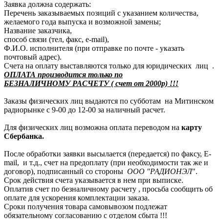
Заявка должна содержать:
Перечень заказываемых позиций с указанием количества,
желаемого года выпуска и возможной замены;
Название заказчика,
способ связи (тел, факс, e-mail),
Ф.И.О. исполнителя (при отправке по почте - указать
почтовый адрес).
Счета на оплату выставляются только для юридических лиц .
ОПЛАТА производится только по
БЕЗНАЛИЧНОМУ РАСЧЕТУ ( счет от 2000р) !!!
Заказы физических лиц выдаются по субботам на Митинском
радиорынке с 9-00 до 12-00 за наличный расчет.
Для физических лиц возможна оплата переводом на
карту
Сбербанка.
После обработки заявки высылается (передается) по факсу, E-
mail, и т.д., счет на предоплату (при необходимости так же и
договор), подписанный со стороны
ООО "РАДИОНЭЛ
".
Срок действия счета указывается в нем при выписке.
Оплатив счет по безналичному расчету , просьба сообщить об
оплате для ускорения комплектации заказа.
Сроки получения товара самовывозом подлежат
обязательному согласованию с отделом сбыта !!!