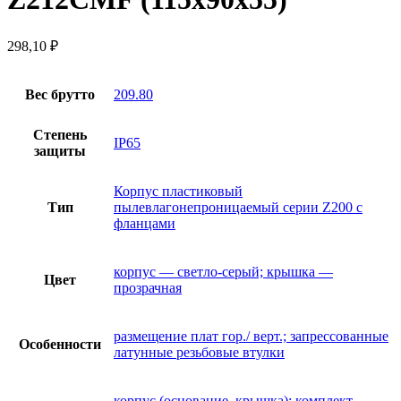
298,10
₽
Вес брутто
209.80
Степень
IP65
защиты
Корпус пластиковый
Тип
пылевлагонепроницаемый серии Z200 с
фланцами
корпус — светло-серый; крышка —
Цвет
прозрачная
размещение плат гор./ верт.; запрессованные
Особенности
латунные резьбовые втулки
корпус (основание, крышка); комплект