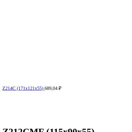
Z214C (171x121x55)
689,04
₽
Z212CMF (115x90x55)