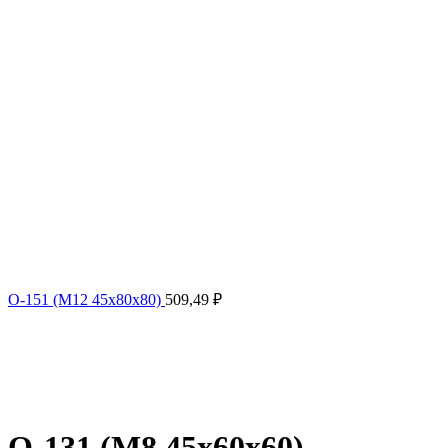
О-151 (М12 45х80х80)
509,49
₽
О-131 (М8 45х60х60)