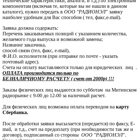
технические характеристики, аналоги, и т.д.) по электронным
компонентам (включая те, которые вы не нашли в данном
каталоге), нужно передать в
ООО "РАДИОНЭЛ
" заявку
наиболее удобным для Вас способом ( тел, факс,e-mail).
Заявка должна содержать:
Перечень заказываемых позиций с указанием количества,
желаемого года выпуска и возможной замены;
Название заказчика,
способ связи (тел, факс, e-mail),
Ф.И.О. исполнителя (при отправке по почте - указать
почтовый адрес).
Счета на оплату выставляются только для юридических лиц .
ОПЛАТА производится только по
БЕЗНАЛИЧНОМУ РАСЧЕТУ ( счет от 2000р) !!!
Заказы физических лиц выдаются по субботам на Митинском
радиорынке с 9-00 до 12-00 за наличный расчет.
Для физических лиц возможна оплата переводом на
карту
Сбербанка.
После обработки заявки высылается (передается) по факсу, E-
mail, и т.д., счет на предоплату (при необходимости так же и
договор), подписанный со стороны
ООО "РАДИОНЭЛ
".