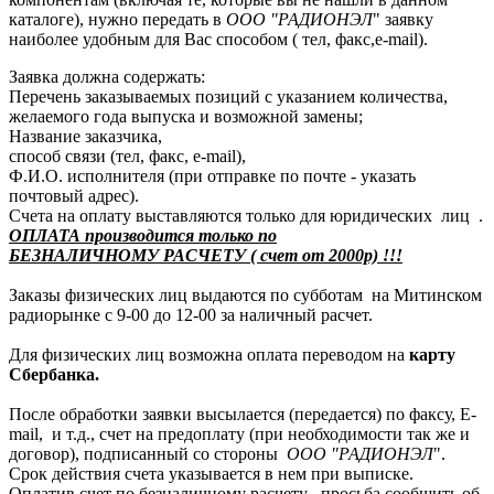
каталоге), нужно передать в
ООО "РАДИОНЭЛ
" заявку
наиболее удобным для Вас способом ( тел, факс,e-mail).
Заявка должна содержать:
Перечень заказываемых позиций с указанием количества,
желаемого года выпуска и возможной замены;
Название заказчика,
способ связи (тел, факс, e-mail),
Ф.И.О. исполнителя (при отправке по почте - указать
почтовый адрес).
Счета на оплату выставляются только для юридических лиц .
ОПЛАТА производится только по
БЕЗНАЛИЧНОМУ РАСЧЕТУ ( счет от 2000р) !!!
Заказы физических лиц выдаются по субботам на Митинском
радиорынке с 9-00 до 12-00 за наличный расчет.
Для физических лиц возможна оплата переводом на
карту
Сбербанка.
После обработки заявки высылается (передается) по факсу, E-
mail, и т.д., счет на предоплату (при необходимости так же и
договор), подписанный со стороны
ООО "РАДИОНЭЛ
".
Срок действия счета указывается в нем при выписке.
Оплатив счет по безналичному расчету , просьба сообщить об