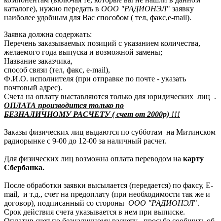
каталоге), нужно передать в
ООО "РАДИОНЭЛ
" заявку
наиболее удобным для Вас способом ( тел, факс,e-mail).
Заявка должна содержать:
Перечень заказываемых позиций с указанием количества,
желаемого года выпуска и возможной замены;
Название заказчика,
способ связи (тел, факс, e-mail),
Ф.И.О. исполнителя (при отправке по почте - указать
почтовый адрес).
Счета на оплату выставляются только для юридических лиц .
ОПЛАТА производится только по
БЕЗНАЛИЧНОМУ РАСЧЕТУ ( счет от 2000р) !!!
Заказы физических лиц выдаются по субботам на Митинском
радиорынке с 9-00 до 12-00 за наличный расчет.
Для физических лиц возможна оплата переводом на
карту
Сбербанка.
После обработки заявки высылается (передается) по факсу, E-
mail, и т.д., счет на предоплату (при необходимости так же и
договор), подписанный со стороны
ООО "РАДИОНЭЛ
".
Срок действия счета указывается в нем при выписке.
Оплатив счет по безналичному расчету , просьба сообщить об