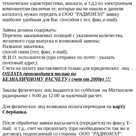
технические характеристики, аналоги, и т.д.) по электронным
компонентам (включая те, которые вы не нашли в данном
каталоге), нужно передать в
ООО "РАДИОНЭЛ
" заявку
наиболее удобным для Вас способом ( тел, факс,e-mail).
Заявка должна содержать:
Перечень заказываемых позиций с указанием количества,
желаемого года выпуска и возможной замены;
Название заказчика,
способ связи (тел, факс, e-mail),
Ф.И.О. исполнителя (при отправке по почте - указать
почтовый адрес).
Счета на оплату выставляются только для юридических лиц .
ОПЛАТА производится только по
БЕЗНАЛИЧНОМУ РАСЧЕТУ ( счет от 2000р) !!!
Заказы физических лиц выдаются по субботам на Митинском
радиорынке с 9-00 до 12-00 за наличный расчет.
Для физических лиц возможна оплата переводом на
карту
Сбербанка.
После обработки заявки высылается (передается) по факсу, E-
mail, и т.д., счет на предоплату (при необходимости так же и
договор), подписанный со стороны
ООО "РАДИОНЭЛ
".