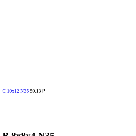
C 10x12 N35
59,13
₽
B 8x8x4 N35