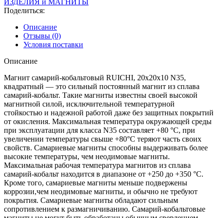
ИЗДЕЛИЯ и МАГНИТЫ
Поделиться:
Описание
Отзывы (0)
Условия поставки
Описание
Магнит самарий-кобальтовый RUICHI, 20x20x10 N35,
квадратный — это сильный постоянный магнит из сплава
самарий-кобальт. Такие магниты известны своей высокой
магнитной силой, исключительной температурной
стойкостью и надежной работой даже без защитных покрытий
от окисления. Максимальная температура окружающей среды
при эксплуатации для класса N35 составляет +80 °C, при
увеличении температуры свыше +80°C теряют часть своих
свойств. Самариевые магниты способны выдерживать более
высокие температуры, чем неодимовые магниты.
Максимальная рабочая температура магнитов из сплава
самарий-кобальт находится в диапазоне от +250 до +350 °C.
Кроме того, самариевые магниты меньше подвержены
коррозии,чем неодимовые магниты, и обычно не требуют
покрытия. Самариевые магниты обладают сильным
сопротивлением к размагничиванию. Самарий-кобальтовые
магниты не могут быть обработаны обычным сверлением,