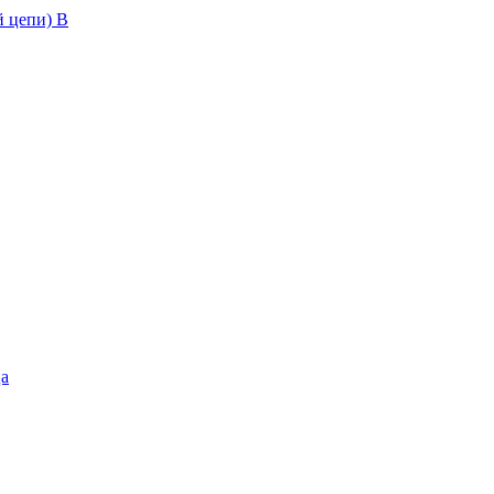
й цепи) В
ца