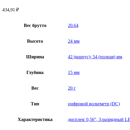
434,91
₽
Вес брутто
20.64
Высота
24 мм
Ширина
42 (корпус); 54 (полная) мм
Глубина
15 мм
Вес
20 г
Тип
цифровой вольтметр (DC)
Характеристика
дисплея: 0,56", 3-разрядный L