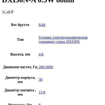
31,49
₽
Вес брутто
6.64
Головка электродинамическая
Тип
(динамик) серии DXI30N
Высота, мм
4,8
Диапазон частот, Гц
200-5000
Диаметр корпуса,
30
мм
Диаметр магнита ,
13,8
мм
Импеданс, Ом
8