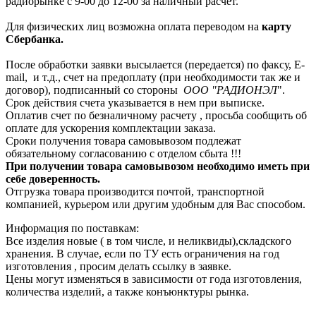
радиорынке с 9-00 до 12-00 за наличный расчет.
Для физических лиц возможна оплата переводом на
карту
Сбербанка.
После обработки заявки высылается (передается) по факсу, E-
mail, и т.д., счет на предоплату (при необходимости так же и
договор), подписанный со стороны
ООО "РАДИОНЭЛ
".
Срок действия счета указывается в нем при выписке.
Оплатив счет по безналичному расчету , просьба сообщить об
оплате для ускорения комплектации заказа.
Сроки получения товара самовывозом подлежат
обязательному согласованию с отделом сбыта !!!
При получении товара самовывозом необходимо иметь при
себе доверенность.
Отгрузка товара производится почтой, транспортной
компанией, курьером или другим удобным для Вас способом.
Информация по поставкам:
Все изделия новые ( в том числе, и неликвиды),складского
хранения. В случае, если по ТУ есть ограничения на год
изготовления , просим делать ссылку в заявке.
Цены могут изменяться в зависимости от года изготовления,
количества изделий, а также конъюнктуры рынка.