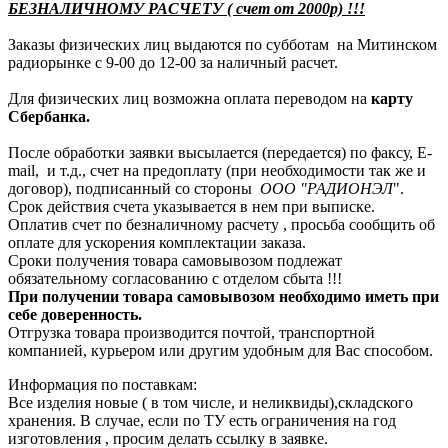
БЕЗНАЛИЧНОМУ РАСЧЕТУ ( счет от 2000р) !!!
Заказы физических лиц выдаются по субботам на Митинском
радиорынке с 9-00 до 12-00 за наличный расчет.
Для физических лиц возможна оплата переводом на
карту
Сбербанка.
После обработки заявки высылается (передается) по факсу, E-
mail, и т.д., счет на предоплату (при необходимости так же и
договор), подписанный со стороны
ООО "РАДИОНЭЛ
".
Срок действия счета указывается в нем при выписке.
Оплатив счет по безналичному расчету , просьба сообщить об
оплате для ускорения комплектации заказа.
Сроки получения товара самовывозом подлежат
обязательному согласованию с отделом сбыта !!!
При получении товара самовывозом необходимо иметь при
себе доверенность.
Отгрузка товара производится почтой, транспортной
компанией, курьером или другим удобным для Вас способом.
Информация по поставкам:
Все изделия новые ( в том числе, и неликвиды),складского
хранения. В случае, если по ТУ есть ограничения на год
изготовления , просим делать ссылку в заявке.