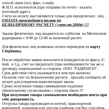
способ связи (тел, факс, e-mail),
Ф.И.О. исполнителя (при отправке по почте - указать
почтовый адрес).
Счета на оплату выставляются только для юридических лиц .
ОПЛАТА производится только по
БЕЗНАЛИЧНОМУ РАСЧЕТУ ( счет от 2000р) !!!
Заказы физических лиц выдаются по субботам на Митинском
радиорынке с 9-00 до 12-00 за наличный расчет.
Для физических лиц возможна оплата переводом на
карту
Сбербанка.
После обработки заявки высылается (передается) по факсу, E-
mail, и т.д., счет на предоплату (при необходимости так же и
договор), подписанный со стороны
ООО "РАДИОНЭЛ
".
Срок действия счета указывается в нем при выписке.
Оплатив счет по безналичному расчету , просьба сообщить об
оплате для ускорения комплектации заказа.
Сроки получения товара самовывозом подлежат
обязательному согласованию с отделом сбыта !!!
При получении товара самовывозом необходимо иметь при
себе доверенность.
Отгрузка товара производится почтой, транспортной
компанией, курьером или другим удобным для Вас способом.