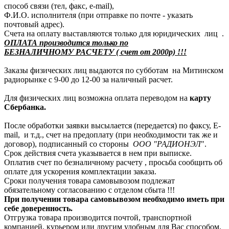
способ связи (тел, факс, e-mail),
Ф.И.О. исполнителя (при отправке по почте - указать
почтовый адрес).
Счета на оплату выставляются только для юридических лиц .
ОПЛАТА производится только по
БЕЗНАЛИЧНОМУ РАСЧЕТУ ( счет от 2000р) !!!
Заказы физических лиц выдаются по субботам на Митинском
радиорынке с 9-00 до 12-00 за наличный расчет.
Для физических лиц возможна оплата переводом на
карту
Сбербанка.
После обработки заявки высылается (передается) по факсу, E-
mail, и т.д., счет на предоплату (при необходимости так же и
договор), подписанный со стороны
ООО "РАДИОНЭЛ
".
Срок действия счета указывается в нем при выписке.
Оплатив счет по безналичному расчету , просьба сообщить об
оплате для ускорения комплектации заказа.
Сроки получения товара самовывозом подлежат
обязательному согласованию с отделом сбыта !!!
При получении товара самовывозом необходимо иметь при
себе доверенность.
Отгрузка товара производится почтой, транспортной
компанией, курьером или другим удобным для Вас способом.