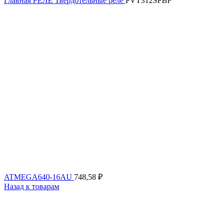
Главная
РЕЛЕ
Твердотельные реле
PVT312SPBF
ATMEGA640-16AU
748,58
₽
Назад к товарам