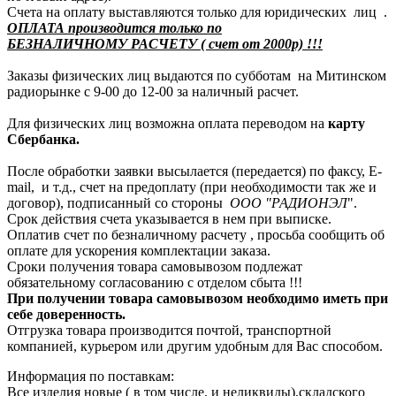
Счета на оплату выставляются только для юридических лиц .
ОПЛАТА производится только по
БЕЗНАЛИЧНОМУ РАСЧЕТУ ( счет от 2000р) !!!
Заказы физических лиц выдаются по субботам на Митинском
радиорынке с 9-00 до 12-00 за наличный расчет.
Для физических лиц возможна оплата переводом на
карту
Сбербанка.
После обработки заявки высылается (передается) по факсу, E-
mail, и т.д., счет на предоплату (при необходимости так же и
договор), подписанный со стороны
ООО "РАДИОНЭЛ
".
Срок действия счета указывается в нем при выписке.
Оплатив счет по безналичному расчету , просьба сообщить об
оплате для ускорения комплектации заказа.
Сроки получения товара самовывозом подлежат
обязательному согласованию с отделом сбыта !!!
При получении товара самовывозом необходимо иметь при
себе доверенность.
Отгрузка товара производится почтой, транспортной
компанией, курьером или другим удобным для Вас способом.
Информация по поставкам:
Все изделия новые ( в том числе, и неликвиды),складского