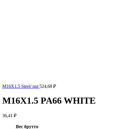
M16X1.5 Steel/ nut
524,68
₽
M16X1.5 PA66 WHITE
36,41
₽
Вес брутто