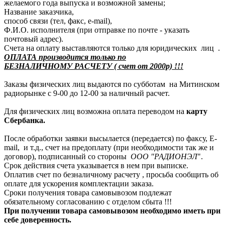
желаемого года выпуска и возможной замены;
Название заказчика,
способ связи (тел, факс, e-mail),
Ф.И.О. исполнителя (при отправке по почте - указать
почтовый адрес).
Счета на оплату выставляются только для юридических лиц .
ОПЛАТА производится только по
БЕЗНАЛИЧНОМУ РАСЧЕТУ ( счет от 2000р) !!!
Заказы физических лиц выдаются по субботам на Митинском
радиорынке с 9-00 до 12-00 за наличный расчет.
Для физических лиц возможна оплата переводом на
карту
Сбербанка.
После обработки заявки высылается (передается) по факсу, E-
mail, и т.д., счет на предоплату (при необходимости так же и
договор), подписанный со стороны
ООО "РАДИОНЭЛ
".
Срок действия счета указывается в нем при выписке.
Оплатив счет по безналичному расчету , просьба сообщить об
оплате для ускорения комплектации заказа.
Сроки получения товара самовывозом подлежат
обязательному согласованию с отделом сбыта !!!
При получении товара самовывозом необходимо иметь при
себе доверенность.