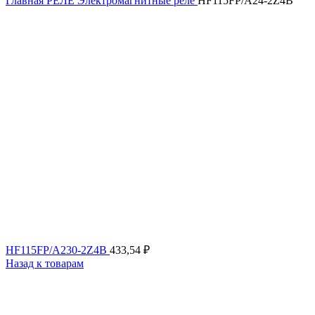
Главная
РЕЛЕ
Электромагнитные реле
HF115FP/A24-2Z4B
HF115FP/A230-2Z4B
433,54
₽
Назад к товарам