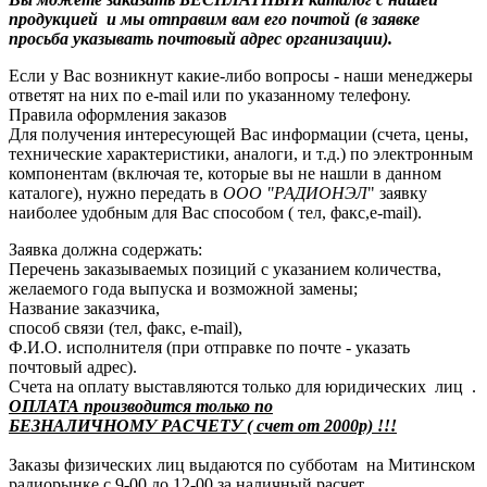
продукцией и мы отправим вам его почтой (в заявке
просьба указывать почтовый адрес организации).
Если у Вас возникнут какие-либо вопросы - наши менеджеры
ответят на них по e-mail или по указанному телефону.
Правила оформления заказов
Для получения интересующей Вас информации (счета, цены,
технические характеристики, аналоги, и т.д.) по электронным
компонентам (включая те, которые вы не нашли в данном
каталоге), нужно передать в
ООО "РАДИОНЭЛ
" заявку
наиболее удобным для Вас способом ( тел, факс,e-mail).
Заявка должна содержать:
Перечень заказываемых позиций с указанием количества,
желаемого года выпуска и возможной замены;
Название заказчика,
способ связи (тел, факс, e-mail),
Ф.И.О. исполнителя (при отправке по почте - указать
почтовый адрес).
Счета на оплату выставляются только для юридических лиц .
ОПЛАТА производится только по
БЕЗНАЛИЧНОМУ РАСЧЕТУ ( счет от 2000р) !!!
Заказы физических лиц выдаются по субботам на Митинском
радиорынке с 9-00 до 12-00 за наличный расчет.