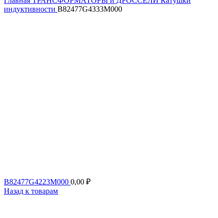
Главная
ТРАНСФОРМАТОРЫ и ДРОССЕЛИ
Катушки
индуктивности
B82477G4333M000
B82477G4223M000
0,00
₽
Назад к товарам