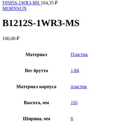
F0505S-1WR3-MS
104,35
₽
MORNSUN
B1212S-1WR3-MS
106,00
₽
Материал
Пластик
Вес брутто
1,84
Материал корпуса
пластик
Высота, мм
116
Ширина, мм
6